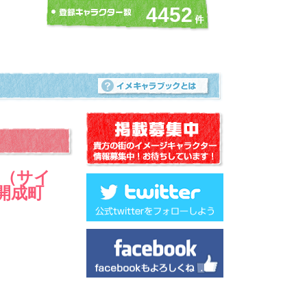
4452
ツ（サイ
県開成町