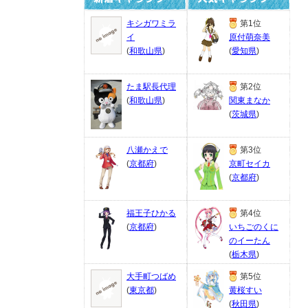
キシガワミラ
第1位
イ
原付萌奈美
(
和歌山県
)
(
愛知県
)
たま駅長代理
第2位
(
和歌山県
)
関東まなか
(
茨城県
)
八瀬かえで
第3位
(
京都府
)
京町セイカ
(
京都府
)
福王子ひかる
第4位
(
京都府
)
いちごのくに
のイーたん
(
栃木県
)
大手町つばめ
第5位
(
東京都
)
黄桜すい
(
秋田県
)