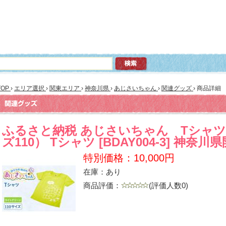
TOP
›
エリア選択
›
関東エリア
›
神奈川県
›
あじさいちゃん
›
関連グッズ
›
商品詳細
ふるさと納税 あじさいちゃん Tシャ
ズ110） Tシャツ [BDAY004-3] 神奈川
特別価格：10,000円
在庫：あり
商品評価：
(評価人数0)