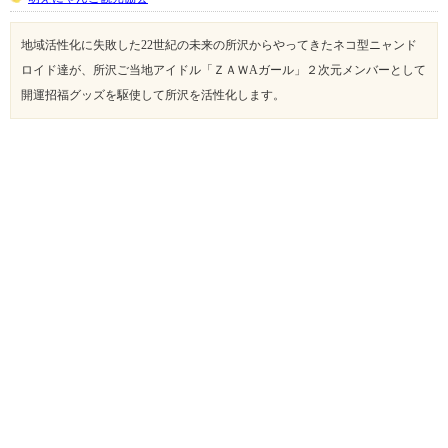
地域活性化に失敗した22世紀の未来の所沢からやってきたネコ型ニャンド
ロイド達が、所沢ご当地アイドル「ＺＡＷAガール」２次元メンバーとして
開運招福グッズを駆使して所沢を活性化します。