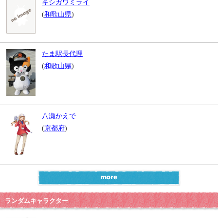
キシガワミライ
(
和歌山県
)
たま駅長代理
(
和歌山県
)
八瀬かえで
(
京都府
)
ランダムキャラクター