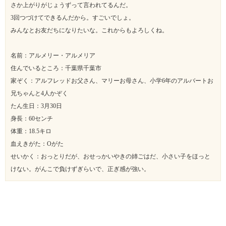
さか上がりがじょうずって言われてるんだ。
3回つづけてできるんだから。すごいでしょ。
みんなとお友だちになりたいな。これからもよろしくね。
名前：アルメリー・アルメリア
住んでいるところ：千葉県千葉市
家ぞく：アルフレッドお父さん、マリーお母さん、小学6年のアルバートお
兄ちゃんと4人かぞく
たん生日：3月30日
身長：60センチ
体重：18.5キロ
血えきがた：Oがた
せいかく：おっとりだが、おせっかいやきの姉ごはだ、小さい子をほっと
けない。がんこで負けずぎらいで、正ぎ感が強い。