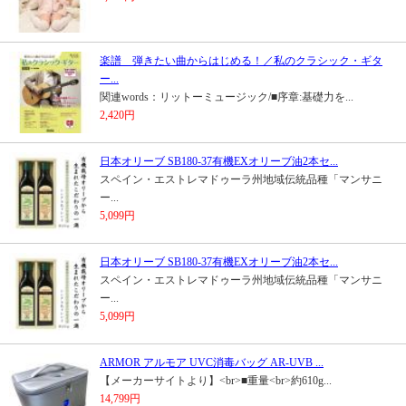
楽譜 弾きたい曲からはじめる！／私のクラシック・ギタ
ー...
関連words：リットーミュージック/■序章:基礎力を...
2,420円
日本オリーブ SB180-37有機EXオリーブ油2本セ...
スペイン・エストレマドゥーラ州地域伝統品種「マンサニ
ー...
5,099円
日本オリーブ SB180-37有機EXオリーブ油2本セ...
スペイン・エストレマドゥーラ州地域伝統品種「マンサニ
ー...
5,099円
ARMOR アルモア UVC消毒バッグ AR-UVB ...
【メーカーサイトより】<br>■重量<br>約610g...
14,799円