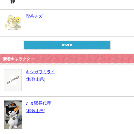
喫茶チズ
新着キャラクター
キシガワミライ
(
和歌山県
)
たま駅長代理
(
和歌山県
)