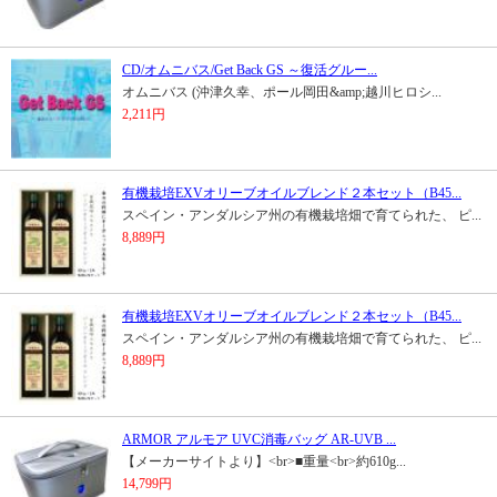
CD/オムニバス/Get Back GS ～復活グルー...
オムニバス (沖津久幸、ポール岡田&amp;越川ヒロシ...
2,211円
有機栽培EXVオリーブオイルブレンド２本セット（B45...
スペイン・アンダルシア州の有機栽培畑で育てられた、 ピ...
8,889円
有機栽培EXVオリーブオイルブレンド２本セット（B45...
スペイン・アンダルシア州の有機栽培畑で育てられた、 ピ...
8,889円
ARMOR アルモア UVC消毒バッグ AR-UVB ...
【メーカーサイトより】<br>■重量<br>約610g...
14,799円