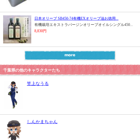
日本オリーブ SB450-74有機EXオリーブ油お徳用...
有機栽培エキストラバージンオリーブオイルシングル450...
8,830円
千葉県の他のキャラクターたち
笠上なうる
しんかまちゃん