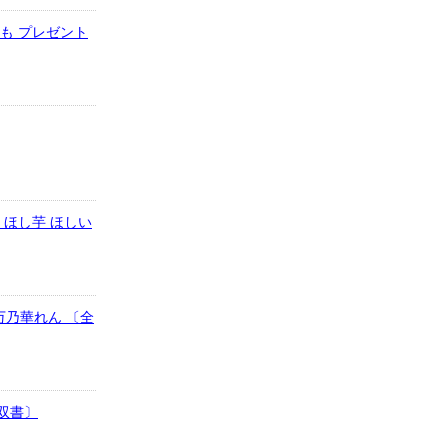
子ども プレゼント
 ほし芋 ほしい
万乃華れん 〔全
・双書〕