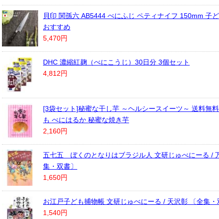
貝印 関孫六 AB5444 べにふじ ペティナイフ 150mm 
おすすめ
5,470円
DHC 濃縮紅麹（べにこうじ）30日分 3個セット
4,812円
[3袋セット]秘蜜な干し芋 ～ヘルシースイーツ～ 送料無料
も べにはるか 秘蜜な焼き芋
2,160円
五七五 ぼくのとなりはブラジル人 文研じゅべにーる / 
集・双書〕
1,650円
お江戸子ども捕物帳 文研じゅべにーる / 天沢彰 〔全集
1,540円