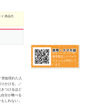
ード,商品代
携帯電話・スマート
フォンにも対応して
います。
／突如現れた人
語りかける。／
惹きつけるほど
れ自分が喰べる
かもしれない」