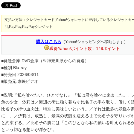
支払い方法：クレジットカード,Yahoo!ウォレットに登録しているクレジットカ
引,PayPay,PayPayクレジット
購入はこちら
（Yahoo!ショッピングへ移動します）
獲得Yahoo!ポイント数：149ポイント
■発送倉庫:DVD倉庫（※神奈川県からの発送）
■種別:Blu-ray
■発売日:2026/03/11
■販売元:東映ビデオ
■説明:『私を喰べたい、ひとでなし』 「私は君を喰べに来ました。」
魚の少女・汐莉は／海辺の街に独り暮らす比名子の手を取り、優しく
比名子の持つ血肉は、特別に美味しいという。／それは数多の妖怪を
に…。／汐莉は、成熟し、最高の状態を迎えるまで比名子を守りいず
と約束する。／比名子の胸には「このひとなら私の願いを叶えられる
という切なる想いが浮かび-。