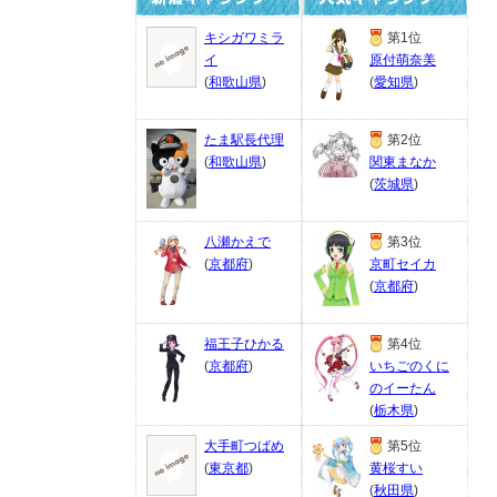
キシガワミラ
第1位
イ
原付萌奈美
(
和歌山県
)
(
愛知県
)
たま駅長代理
第2位
(
和歌山県
)
関東まなか
(
茨城県
)
八瀬かえで
第3位
(
京都府
)
京町セイカ
(
京都府
)
福王子ひかる
第4位
(
京都府
)
いちごのくに
のイーたん
(
栃木県
)
大手町つばめ
第5位
(
東京都
)
黄桜すい
(
秋田県
)