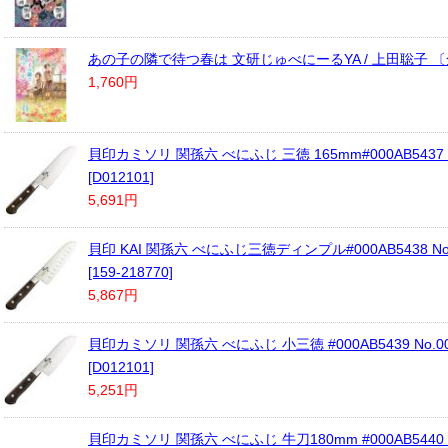
あの子の隣で待つ春は 文研じゅべにーるYA / 上田聡子 
1,760円
貝印カミソリ 関孫六 べにふじ 三徳 165mm#000AB5437 No
[D012101]
5,691円
貝印 KAI 関孫六 べにふじ三徳ディンプル#000AB5438 No.
[159-218770]
5,867円
貝印カミソリ 関孫六 べにふじ 小三徳 #000AB5439 No.00
[D012101]
5,251円
貝印カミソリ 関孫六 べにふじ 牛刀180mm #000AB5440 No