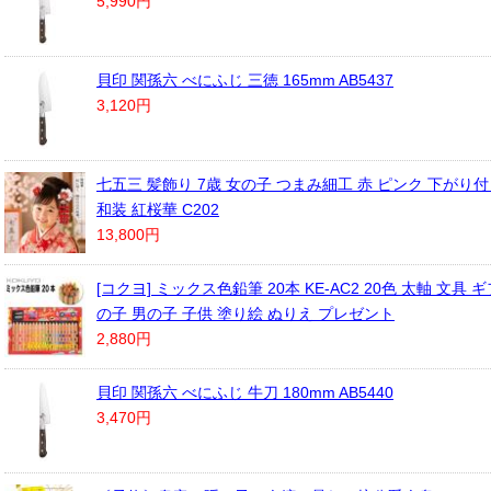
5,990円
貝印 関孫六 べにふじ 三徳 165mm AB5437
3,120円
七五三 髪飾り 7歳 女の子 つまみ細工 赤 ピンク 下がり付
和装 紅桜華 C202
13,800円
[コクヨ] ミックス色鉛筆 20本 KE-AC2 20色 太軸 文具 
の子 男の子 子供 塗り絵 ぬりえ プレゼント
2,880円
貝印 関孫六 べにふじ 牛刀 180mm AB5440
3,470円