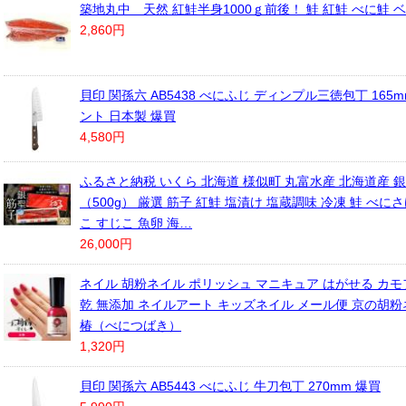
築地丸中 天然 紅鮭半身1000ｇ前後！ 鮭 紅鮭 べに鮭 
2,860円
貝印 関孫六 AB5438 べにふじ ディンプル三徳包丁 165
ント 日本製 爆買
4,580円
ふるさと納税 いくら 北海道 様似町 丸富水産 北海道産 銀
（500g） 厳選 筋子 紅鮭 塩漬け 塩蔵調味 冷凍 鮭 べに
こ すじこ 魚卵 海…
26,000円
ネイル 胡粉ネイル ポリッシュ マニキュア はがせる カモ
乾 無添加 ネイルアート キッズネイル メール便 京の胡粉ネ
椿（べにつばき）
1,320円
貝印 関孫六 AB5443 べにふじ 牛刀包丁 270mm 爆買