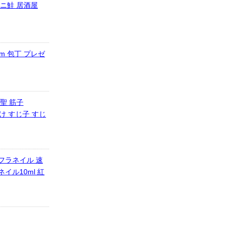
ベニ鮭 居酒屋
mm 包丁 プレゼ
聖 筋子
さけ すじ子 すじ
フラネイル 速
イル10ml 紅