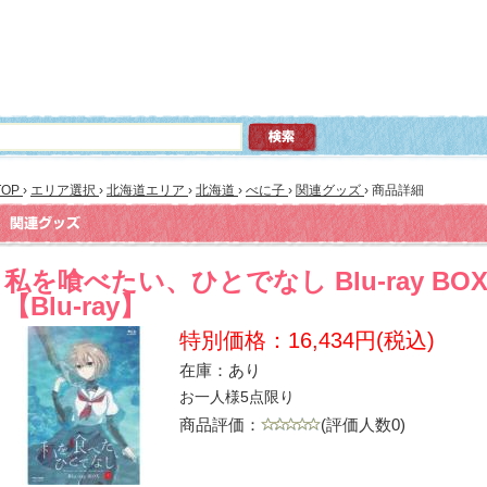
TOP
›
エリア選択
›
北海道エリア
›
北海道
›
べに子
›
関連グッズ
›
商品詳細
私を喰べたい、ひとでなし Blu-ray BO
【Blu-ray】
特別価格：16,434円(税込)
在庫：あり
お一人様5点限り
商品評価：
(評価人数0)