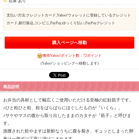
在庫:あり
支払い方法:クレジットカード,Yahoo!ウォレットに登録しているクレジット
カード,銀行振込,コンビニ,PayPay,ゆっくり払い,PayPayクレジット
購入ページへ移動
獲得Yahoo!ポイント数：72ポイント
(Yahoo!ショッピングへ移動します)
商品説明
お弁当の具材として幅広くご使用いただける至極の紅鮭筋子です。
♪ひと粒ひと粒、粒をばらばらにほぐしたものが『いくら』。
♪サケやマスの腹から取り出したままのカタチが『筋子』と呼びま
す。
漁獲された鮭やますは新鮮なうちに腹を裂き、ギュッとしまった卵
巣は一腹ずつ丁寧に漬けこまれます。