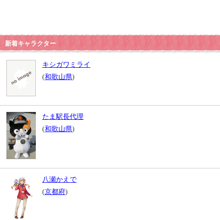
新着キャラクター
キシガワミライ
(
和歌山県
)
たま駅長代理
(
和歌山県
)
八瀬かえで
(
京都府
)