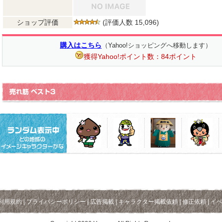
ショップ評価
(評価人数 15,096)
購入はこちら
（Yahoo!ショッピングへ移動します）
獲得Yahoo!ポイント数：84ポイント
利用規約
|
プライバシーポリシー
|
広告掲載
|
キャラクター掲載依頼
|
修正依頼
|
イ