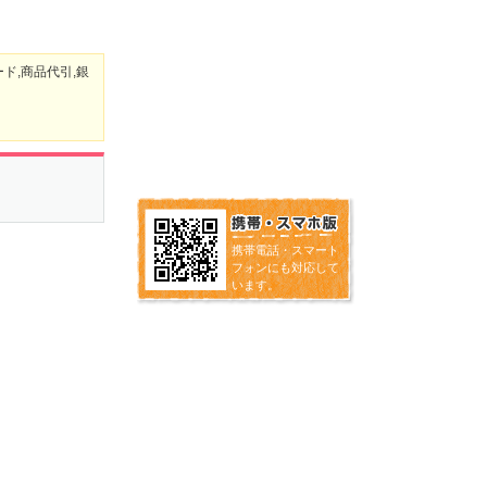
ド,商品代引,銀
携帯電話・スマート
フォンにも対応して
います。