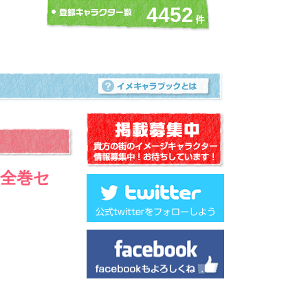
4452
 全巻セ