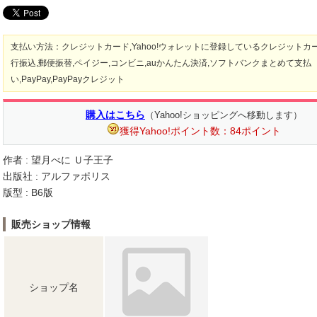
支払い方法：クレジットカード,Yahoo!ウォレットに登録しているクレジットカー
行振込,郵便振替,ペイジー,コンビニ,auかんたん決済,ソフトバンクまとめて支払
い,PayPay,PayPayクレジット
購入はこちら
（Yahoo!ショッピングへ移動します）
獲得Yahoo!ポイント数：84ポイント
作者 : 望月べに Ｕ子王子
出版社 : アルファポリス
版型 : B6版
販売ショップ情報
ショップ名