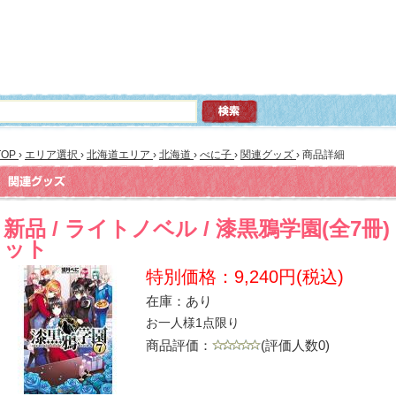
TOP
›
エリア選択
›
北海道エリア
›
北海道
›
べに子
›
関連グッズ
›
商品詳細
新品 / ライトノベル / 漆黒鴉学園(全7冊)
ット
特別価格：9,240円(税込)
在庫：あり
お一人様1点限り
商品評価：
(評価人数0)