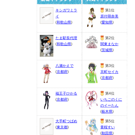
キシガワミラ
第1位
イ
原付萌奈美
(
和歌山県
)
(
愛知県
)
たま駅長代理
第2位
(
和歌山県
)
関東まなか
(
茨城県
)
八瀬かえで
第3位
(
京都府
)
京町セイカ
(
京都府
)
福王子ひかる
第4位
(
京都府
)
いちごのくに
のイーたん
(
栃木県
)
大手町つばめ
第5位
(
東京都
)
黄桜すい
(
秋田県
)