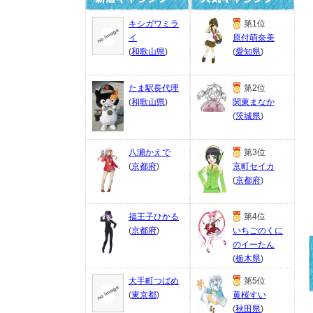
キシガワミラ
第1位
イ
原付萌奈美
(
和歌山県
)
(
愛知県
)
たま駅長代理
第2位
(
和歌山県
)
関東まなか
(
茨城県
)
八瀬かえで
第3位
(
京都府
)
京町セイカ
(
京都府
)
福王子ひかる
第4位
(
京都府
)
いちごのくに
のイーたん
(
栃木県
)
大手町つばめ
第5位
(
東京都
)
黄桜すい
(
秋田県
)