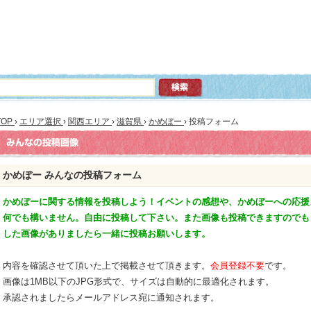
TOP
›
エリア選択
›
関西エリア
›
滋賀県
›
かめぼー
›
投稿フォーム
かめぼー みんなの投稿フォーム
かめぼーに関する情報を投稿しよう！イベントの感想や、かめぼーへの応援
何でも構いません。自由に投稿して下さい。また画像も投稿できますのでも
した画像がありましたら一緒に投稿お願いします。
内容を確認させて頂いた上で掲載させて頂きます。
会員登録不要
です。
画像は1MB以下のJPG形式で、サイズは自動的に最適化されます。
承認されましたらメールアドレス宛に通知されます。