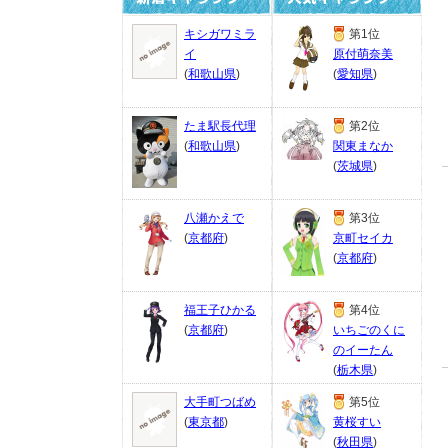
キシガワミラ
第1位
イ
原付萌奈美
(
和歌山県
)
(
愛知県
)
たま駅長代理
第2位
(
和歌山県
)
関東まなか
(
茨城県
)
八瀬かえで
第3位
(
京都府
)
京町セイカ
(
京都府
)
福王子ひかる
第4位
(
京都府
)
いちごのくに
のイーたん
(
栃木県
)
大手町つばめ
第5位
(
東京都
)
黄桜すい
(
秋田県
)