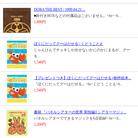
DORA THE BEST / 1999.04.21 ...
■鈴付きBOXなどの付属品はございません。<br><b...
1,800円
ぼくにだってグーはだせる / くどうことえ
じゃんけんでチョキしか出せないかにのかにまるが、グー
を...
1,540円
【プレゼントつき】ぼくにだってグーはだせる (創作絵本...
『ぼくにだってグーはだせる』<br>くどう ことえ<b...
1,540円
書籍 『パネルシアターの世界 実技編3 シアターマジッ...
パネルシアターでできるマジックを6点収録!<br><b...
2,200円