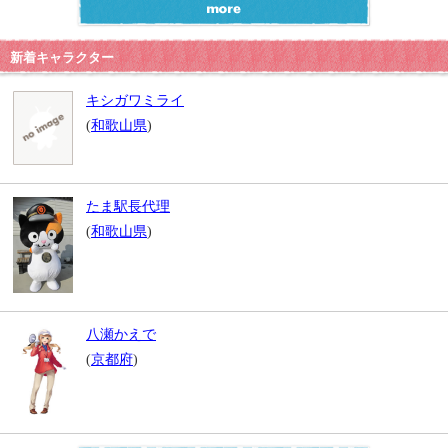
新着キャラクター
キシガワミライ
(
和歌山県
)
たま駅長代理
(
和歌山県
)
八瀬かえで
(
京都府
)