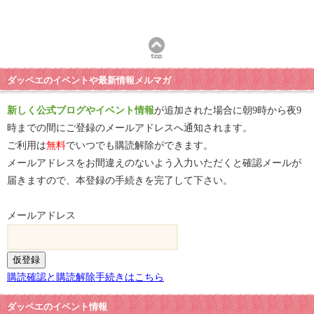
ダッペエのイベントや最新情報メルマガ
新しく公式ブログやイベント情報
が追加された場合に朝9時から夜9
時までの間にご登録のメールアドレスへ通知されます。
ご利用は
無料
でいつでも購読解除ができます。
メールアドレスをお間違えのないよう入力いただくと確認メールが
届きますので、本登録の手続きを完了して下さい。
メールアドレス
購読確認と購読解除手続きはこちら
ダッペエのイベント情報