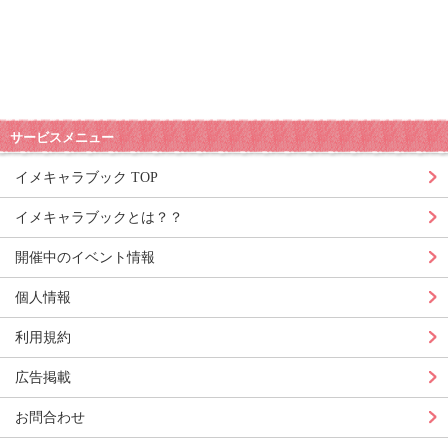
サービスメニュー
イメキャラブック TOP
イメキャラブックとは？？
開催中のイベント情報
個人情報
利用規約
広告掲載
お問合わせ