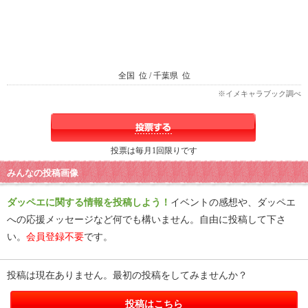
全国
位 / 千葉県
位
※イメキャラブック調べ
投票は毎月1回限りです
みんなの投稿画像
ダッペエに関する情報を投稿しよう！
イベントの感想や、ダッペエ
への応援メッセージなど何でも構いません。自由に投稿して下さ
い。
会員登録不要
です。
投稿は現在ありません。最初の投稿をしてみませんか？
投稿はこちら