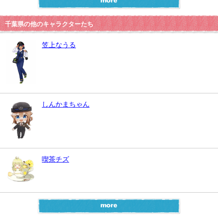
千葉県の他のキャラクターたち
笠上なうる
しんかまちゃん
喫茶チズ