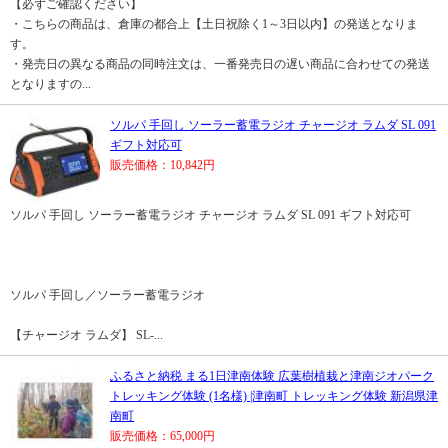
【必ずご確認ください】
・こちらの商品は、倉庫の都合上【土日祝除く1～3日以内】の発送となりま
す。
・発売日の異なる商品の同時注文は、一番発売日の遅い商品に合わせての発送
となりますの...
ソルパ 手回し ソーラー蓄電ラジオ チャージオ ラムダ SL 091
ギフト対応可
販売価格：10,842円
ソルパ 手回し ソーラー蓄電ラジオ チャージオ ラムダ SL 091 ギフト対応可
ソルパ 手回し／ソーラー蓄電ラジオ
【チャージオ ラムダ】 SL-...
ふるさと納税 まる1日津南体験 広葉樹植栽と津南ジオパーク
トレッキング体験 (1名様) |津南町 トレッキング体験 新潟県津
南町
販売価格：65,000円