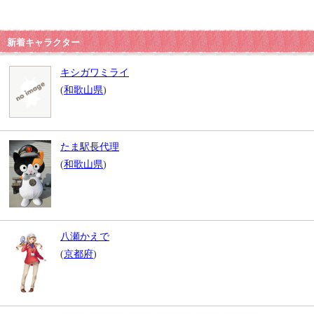
新着キャラクター
キシガワミライ
(
和歌山県
)
たま駅長代理
(
和歌山県
)
八瀬かえで
(
京都府
)