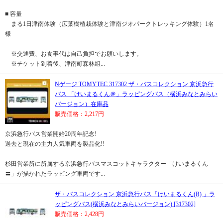
■ 容量
まる1日津南体験（広葉樹植栽体験と津南ジオパークトレッキング体験）1名
様
※交通費、お食事代は自己負担でお願いします。
※チケット到着後、津南町森林組...
Nゲージ TOMYTEC 317302 ザ・バスコレクション 京浜急行
バス 「けいまるくん＠」ラッピングバス（横浜みなとみらい
バージョン）在庫品
販売価格：2,217円
京浜急行バス営業開始20周年記念!
過去と現在の主力人気車両を製品化!!
杉田営業所に所属する京浜急行バスマスコットキャラクター「けいまるくん
〓」が描かれたラッピング車両です...
ザ・バスコレクション 京浜急行バス「けいまるくん(R) 」ラ
ッピングバス(横浜みなとみらいバージョン) [317302]
販売価格：2,428円