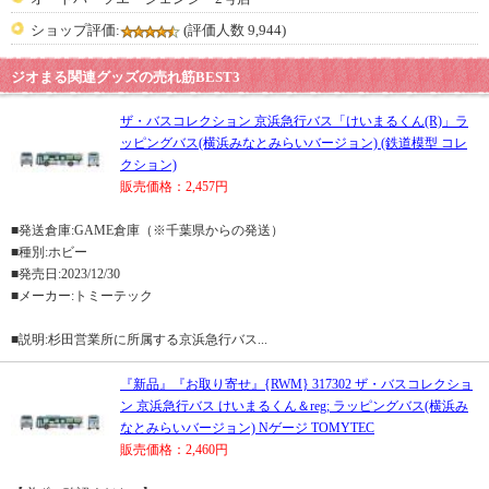
ショップ評価:
(評価人数 9,944)
ジオまる関連グッズの売れ筋BEST3
ザ・バスコレクション 京浜急行バス「けいまるくん(R)」ラ
ッピングバス(横浜みなとみらいバージョン) (鉄道模型 コレ
クション)
販売価格：2,457円
■発送倉庫:GAME倉庫（※千葉県からの発送）
■種別:ホビー
■発売日:2023/12/30
■メーカー:トミーテック
■説明:杉田営業所に所属する京浜急行バス...
『新品』『お取り寄せ』{RWM} 317302 ザ・バスコレクショ
ン 京浜急行バス けいまるくん＆reg; ラッピングバス(横浜み
なとみらいバージョン) Nゲージ TOMYTEC
販売価格：2,460円