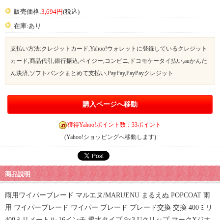
販売価格:
3,694円
(税込)
在庫:あり
支払い方法:クレジットカード,Yahoo!ウォレットに登録しているクレジット
カード,商品代引,銀行振込,ペイジー,コンビニ,ドコモケータイ払い,auかんた
ん決済,ソフトバンクまとめて支払い,PayPay,PayPayクレジット
購入ページへ移動
獲得Yahoo!ポイント数：33ポイント
(Yahoo!ショッピングへ移動します)
商品説明
雨用ワイパーブレード マルエヌ/MARUENU まるえぬ POPCOAT 雨
用 ワイパーブレード ワイパー ブレード ブレード交換 交換 400ミリ
400ミリメートル 16インチ 撥水タイプ 9×3 Uクリップ マークXジオ