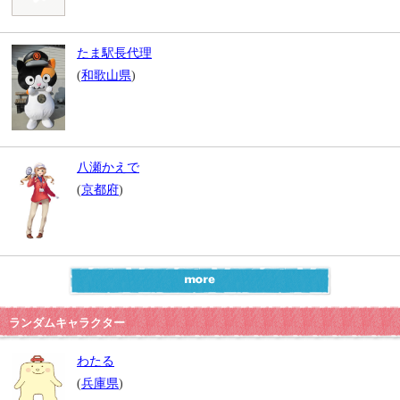
たま駅長代理
(
和歌山県
)
八瀬かえで
(
京都府
)
ランダムキャラクター
わたる
(
兵庫県
)