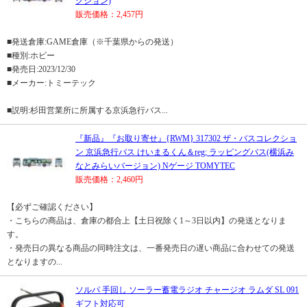
クション)
販売価格：2,457円
■発送倉庫:GAME倉庫（※千葉県からの発送）
■種別:ホビー
■発売日:2023/12/30
■メーカー:トミーテック
■説明:杉田営業所に所属する京浜急行バス...
『新品』『お取り寄せ』{RWM} 317302 ザ・バスコレクショ
ン 京浜急行バス けいまるくん＆reg; ラッピングバス(横浜み
なとみらいバージョン) Nゲージ TOMYTEC
販売価格：2,460円
【必ずご確認ください】
・こちらの商品は、倉庫の都合上【土日祝除く1～3日以内】の発送となりま
す。
・発売日の異なる商品の同時注文は、一番発売日の遅い商品に合わせての発送
となりますの...
ソルパ 手回し ソーラー蓄電ラジオ チャージオ ラムダ SL 091
ギフト対応可