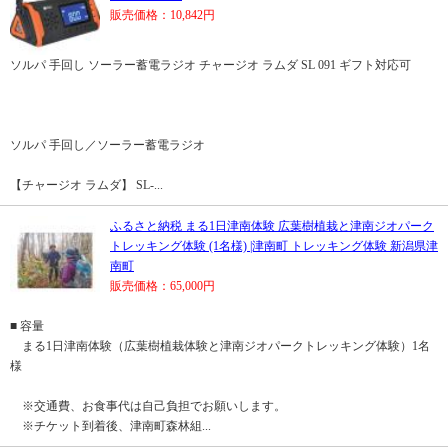
販売価格：10,842円
ソルパ 手回し ソーラー蓄電ラジオ チャージオ ラムダ SL 091 ギフト対応可
ソルパ 手回し／ソーラー蓄電ラジオ
【チャージオ ラムダ】 SL-...
ふるさと納税 まる1日津南体験 広葉樹植栽と津南ジオパーク
トレッキング体験 (1名様) |津南町 トレッキング体験 新潟県津
南町
販売価格：65,000円
■ 容量
まる1日津南体験（広葉樹植栽体験と津南ジオパークトレッキング体験）1名
様
※交通費、お食事代は自己負担でお願いします。
※チケット到着後、津南町森林組...