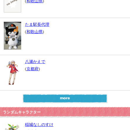
(
和歌山県
)
たま駅長代理
(
和歌山県
)
八瀬かえで
(
京都府
)
ランダムキャラクター
稲城なしのすけ