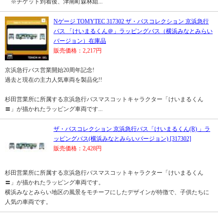
※チケット到着後、津南町森林組...
Nゲージ TOMYTEC 317302 ザ・バスコレクション 京浜急行
バス 「けいまるくん＠」ラッピングバス（横浜みなとみらい
バージョン）在庫品
販売価格：2,217円
京浜急行バス営業開始20周年記念!
過去と現在の主力人気車両を製品化!!
杉田営業所に所属する京浜急行バスマスコットキャラクター「けいまるくん
〓」が描かれたラッピング車両です...
ザ・バスコレクション 京浜急行バス「けいまるくん(R) 」ラ
ッピングバス(横浜みなとみらいバージョン) [317302]
販売価格：2,428円
杉田営業所に所属する京浜急行バスマスコットキャラクター「けいまるくん
〓」が描かれたラッピング車両です。
横浜みなとみらい地区の風景をモチーフにしたデザインが特徴で、子供たちに
人気の車両です。