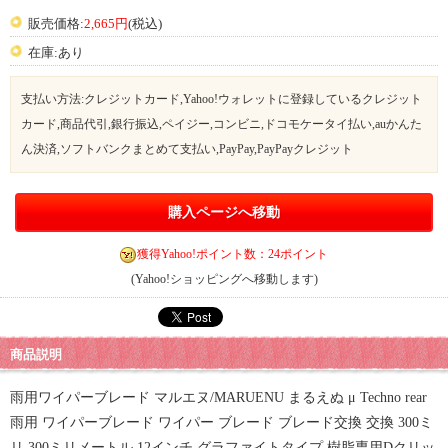
販売価格:
2,665円
(税込)
在庫:あり
支払い方法:クレジットカード,Yahoo!ウォレットに登録しているクレジット
カード,商品代引,銀行振込,ペイジー,コンビニ,ドコモケータイ払い,auかんた
ん決済,ソフトバンクまとめて支払い,PayPay,PayPayクレジット
購入ページへ移動
獲得Yahoo!ポイント数：24ポイント
(Yahoo!ショッピングへ移動します)
商品説明
雨用ワイパーブレード マルエヌ/MARUENU まるえぬ μ Techno rear
雨用 ワイパーブレード ワイパー ブレード ブレード交換 交換 300ミ
リ 300ミリメートル 12インチ グラファイトタイプ 樹脂専用Dクリッ