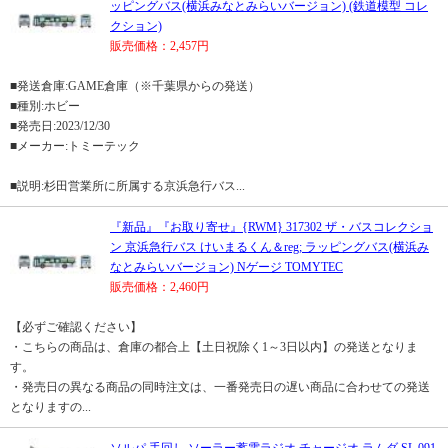
ッピングバス(横浜みなとみらいバージョン) (鉄道模型 コレ
クション)
販売価格：2,457円
■発送倉庫:GAME倉庫（※千葉県からの発送）
■種別:ホビー
■発売日:2023/12/30
■メーカー:トミーテック
■説明:杉田営業所に所属する京浜急行バス...
『新品』『お取り寄せ』{RWM} 317302 ザ・バスコレクショ
ン 京浜急行バス けいまるくん＆reg; ラッピングバス(横浜み
なとみらいバージョン) Nゲージ TOMYTEC
販売価格：2,460円
【必ずご確認ください】
・こちらの商品は、倉庫の都合上【土日祝除く1～3日以内】の発送となりま
す。
・発売日の異なる商品の同時注文は、一番発売日の遅い商品に合わせての発送
となりますの...