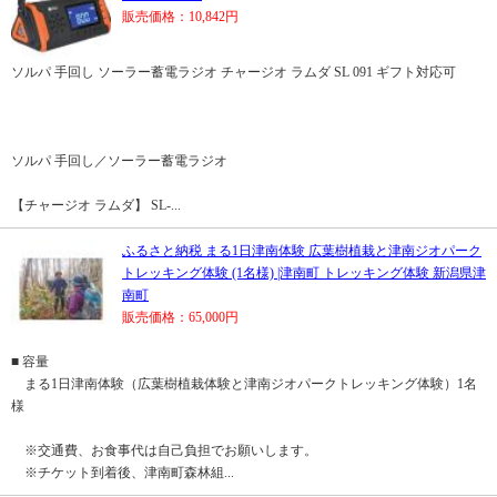
販売価格：10,842円
ソルパ 手回し ソーラー蓄電ラジオ チャージオ ラムダ SL 091 ギフト対応可
ソルパ 手回し／ソーラー蓄電ラジオ
【チャージオ ラムダ】 SL-...
ふるさと納税 まる1日津南体験 広葉樹植栽と津南ジオパーク
トレッキング体験 (1名様) |津南町 トレッキング体験 新潟県津
南町
販売価格：65,000円
■ 容量
まる1日津南体験（広葉樹植栽体験と津南ジオパークトレッキング体験）1名
様
※交通費、お食事代は自己負担でお願いします。
※チケット到着後、津南町森林組...