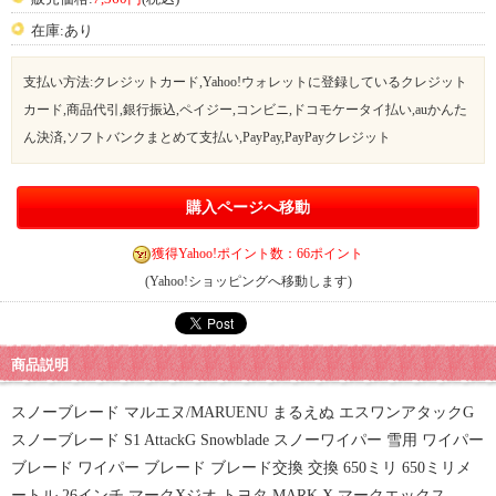
在庫:あり
支払い方法:クレジットカード,Yahoo!ウォレットに登録しているクレジット
カード,商品代引,銀行振込,ペイジー,コンビニ,ドコモケータイ払い,auかんた
ん決済,ソフトバンクまとめて支払い,PayPay,PayPayクレジット
購入ページへ移動
獲得Yahoo!ポイント数：66ポイント
(Yahoo!ショッピングへ移動します)
商品説明
スノーブレード マルエヌ/MARUENU まるえぬ エスワンアタックG
スノーブレード S1 AttackG Snowblade スノーワイパー 雪用 ワイパー
ブレード ワイパー ブレード ブレード交換 交換 650ミリ 650ミリメ
ートル 26インチ マークXジオ トヨタ MARK X マークエックス