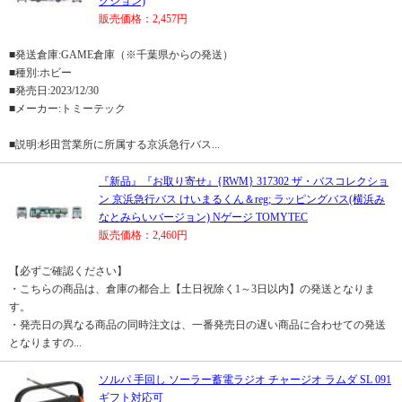
クション)
販売価格：2,457円
■発送倉庫:GAME倉庫（※千葉県からの発送）
■種別:ホビー
■発売日:2023/12/30
■メーカー:トミーテック
■説明:杉田営業所に所属する京浜急行バス...
『新品』『お取り寄せ』{RWM} 317302 ザ・バスコレクショ
ン 京浜急行バス けいまるくん＆reg; ラッピングバス(横浜み
なとみらいバージョン) Nゲージ TOMYTEC
販売価格：2,460円
【必ずご確認ください】
・こちらの商品は、倉庫の都合上【土日祝除く1～3日以内】の発送となりま
す。
・発売日の異なる商品の同時注文は、一番発売日の遅い商品に合わせての発送
となりますの...
ソルパ 手回し ソーラー蓄電ラジオ チャージオ ラムダ SL 091
ギフト対応可