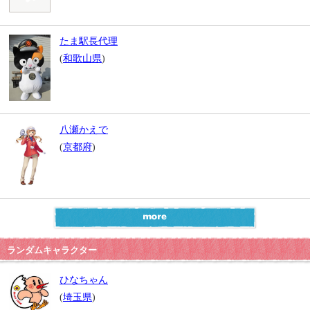
たま駅長代理
(
和歌山県
)
八瀬かえで
(
京都府
)
ランダムキャラクター
ひなちゃん
(
埼玉県
)