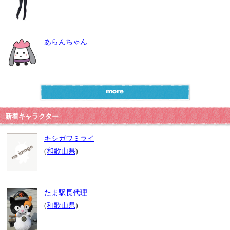
あらんちゃん
新着キャラクター
キシガワミライ
(
和歌山県
)
たま駅長代理
(
和歌山県
)