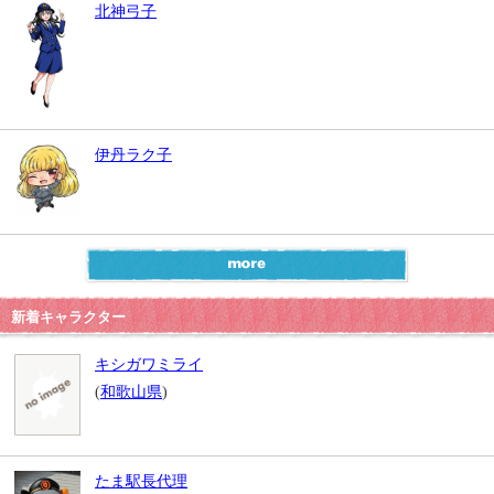
北神弓子
伊丹ラク子
新着キャラクター
キシガワミライ
(
和歌山県
)
たま駅長代理