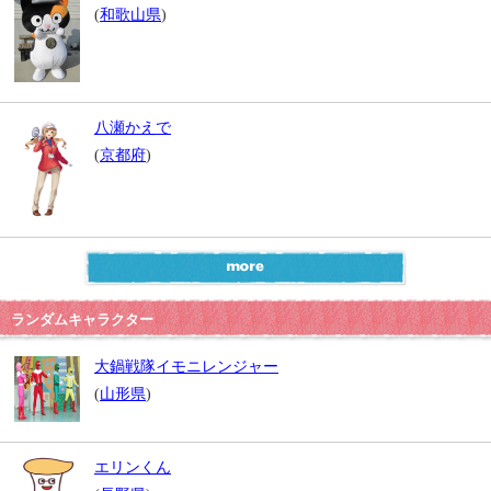
(
和歌山県
)
八瀬かえで
(
京都府
)
ランダムキャラクター
大鍋戦隊イモニレンジャー
(
山形県
)
エリンくん