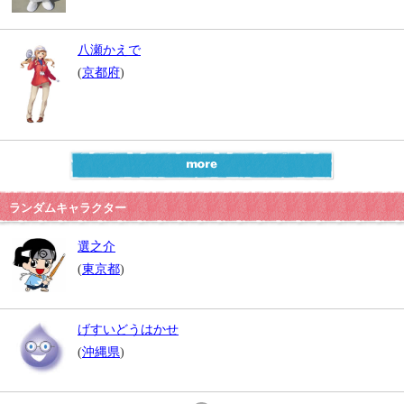
八瀬かえで
(
京都府
)
ランダムキャラクター
選之介
(
東京都
)
げすいどうはかせ
(
沖縄県
)