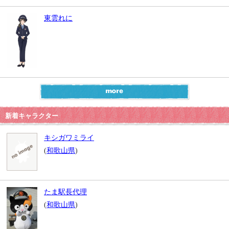
東雲れに
新着キャラクター
キシガワミライ
(
和歌山県
)
たま駅長代理
(
和歌山県
)