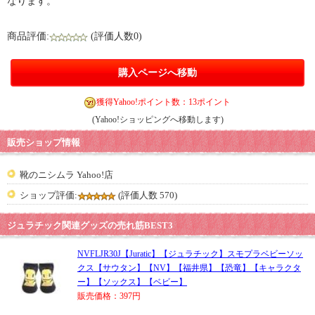
なります。
商品評価:
(評価人数0)
購入ページへ移動
獲得Yahoo!ポイント数：13ポイント
(Yahoo!ショッピングへ移動します)
販売ショップ情報
靴のニシムラ Yahoo!店
ショップ評価:
(評価人数 570)
ジュラチック関連グッズの売れ筋BEST3
NVFLJR30J【Juratic】【ジュラチック】スモプラベビーソッ
クス【サウタン】【NV】【福井県】【恐竜】【キャラクタ
ー】【ソックス】【ベビー】
販売価格：397円