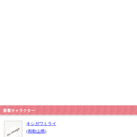
新着キャラクター
キシガワミライ
(
和歌山県
)