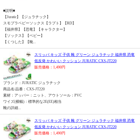
■説明■
【Juratic】【ジュラチック】
スモプラベビーソックス【ラプト】【RD】
【福井県】【恐竜】【キャラクター】
【ソックス】【ベビー】
【くつした】【靴...
スリッパ キッズ 子供 靴 グリーン ジュラチック 福井県 恐竜
低反発 かわいい クッション JURATIC CXS-JT220
販売価格：1,490円
ブランド：JURATIC ジュラチック
商品名/品番：CXS-JT220
素材：アッパー：ニット、アウトソール：PVC
ワイズ(横幅)：標準的な2E(EE)相当
靴の詳細...
スリッパ キッズ 子供 靴 グリーン ジュラチック 福井県 恐竜
低反発 かわいい クッション JURATIC CXS-JT220
販売価格：1,490円