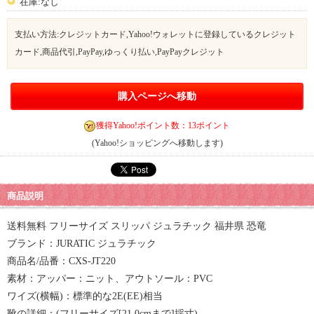
在庫:なし
支払い方法:クレジットカード,Yahoo!ウォレットに登録しているクレジット
カード,商品代引,PayPay,ゆっくり払い,PayPayクレジット
購入ページへ移動
獲得Yahoo!ポイント数：13ポイント
(Yahoo!ショッピングへ移動します)
商品説明
送料無料 フリーサイズ スリッパ ジュラチック 福井県 恐竜
ブランド：JURATIC ジュラチック
商品名/品番：CXS-JT220
素材：アッパー：ニット、アウトソール：PVC
ワイズ(横幅)：標準的な2E(EE)相当
靴の詳細：(フリーサイズ[21.0cmまで]採寸)