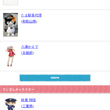
たま駅長代理
(
和歌山県
)
八瀬かえで
(
京都府
)
ランダムキャラクター
鈴鹿 翔琉
(
三重県
)