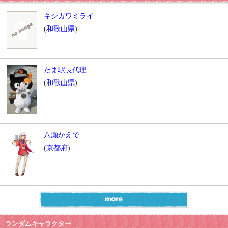
キシガワミライ
(
和歌山県
)
たま駅長代理
(
和歌山県
)
八瀬かえで
(
京都府
)
ランダムキャラクター