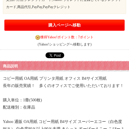
カード,商品代引,PayPay,PayPayクレジット
購入ページへ移動
獲得Yahoo!ポイント数：7ポイント
(Yahoo!ショッピングへ移動します)
商品説明
コピー用紙 OA用紙 プリンタ用紙 オフィス B4サイズ用紙
長年の販売実績！ 多くのオフィスでご使用いただいております！
購入単位：1冊(500枚)
配送種別：在庫品
Yahoo 通販 OA用紙 コピー用紙 B4サイズ スーパーエコー（白色度
86％） 白色度80％以上90％未満 きらっと すーぱーえこー こぴーよ