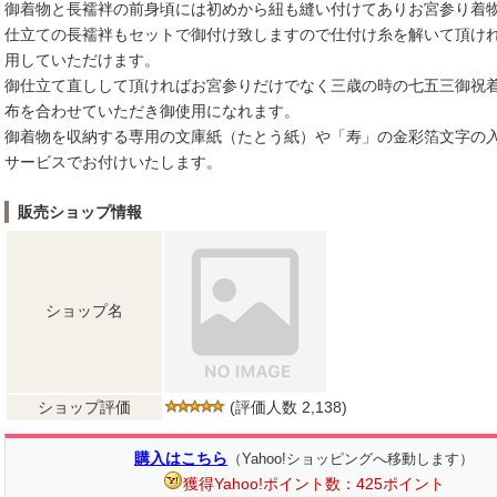
御着物と長襦袢の前身頃には初めから紐も縫い付けてありお宮参り着
仕立ての長襦袢もセットで御付け致しますので仕付け糸を解いて頂け
用していただけます。
御仕立て直しして頂ければお宮参りだけでなく三歳の時の七五三御祝
布を合わせていただき御使用になれます。
御着物を収納する専用の文庫紙（たとう紙）や「寿」の金彩箔文字の
サービスでお付けいたします。
販売ショップ情報
ショップ名
ショップ評価
(評価人数 2,138)
購入はこちら
（Yahoo!ショッピングへ移動します）
獲得Yahoo!ポイント数：425ポイント