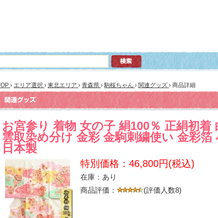
TOP
›
エリア選択
›
東北エリア
›
青森県
›
駒桜ちゃん
›
関連グッズ
›
商品詳細
お宮参り 着物 女の子 絹100％ 正絹初着
雲取染め分け 金彩 金駒刺繍使い 金彩箔
日本製
特別価格：46,800円(税込)
在庫：あり
商品評価：
(評価人数8)