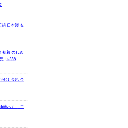
製
正絹 日本製 友
物 初着 のしめ
ju-238
め分け 金彩 金
貝桶華尽くし 二