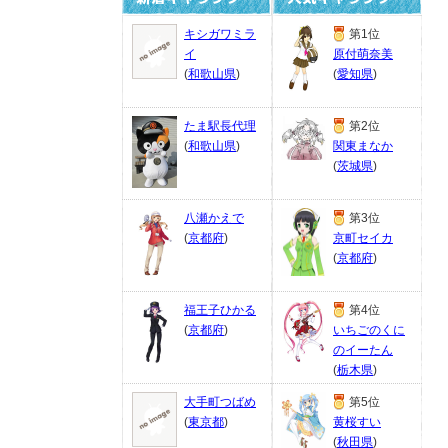
キシガワミラ
第1位
イ
原付萌奈美
(
和歌山県
)
(
愛知県
)
たま駅長代理
第2位
(
和歌山県
)
関東まなか
(
茨城県
)
八瀬かえで
第3位
(
京都府
)
京町セイカ
(
京都府
)
福王子ひかる
第4位
(
京都府
)
いちごのくに
のイーたん
(
栃木県
)
大手町つばめ
第5位
(
東京都
)
黄桜すい
(
秋田県
)