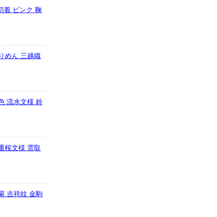
初着 ピンク 鞠
ちりめん 三越織
色 流水文様 鈴
八重桜文様 雲取
 菊 吉祥紋 金駒