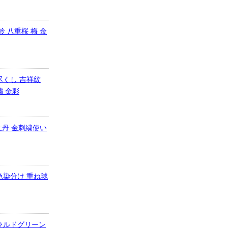
鈴 八重桜 梅 金
花尽くし 吉祥紋
繍 金彩
繍牡丹 金刺繍使い
色染分け 重ね毬
メラルドグリーン