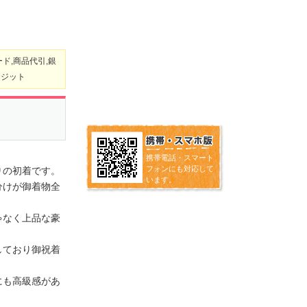
ド,商品代引,銀
レジット
携帯電話・スマート
フォンにも対応して
りの初着です。
います。
分けが御着物全
ゃなく上品な豪
しており御祝着
にも高級感があ