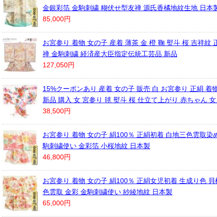
金銀彩箔 金駒刺繍 糊伏せ型友禅 源氏香橘地紋生地 日本
85,000円
お宮参り 着物 女の子 産着 薄茶 金 橙 鞠 熨斗 桜 吉祥紋 
禅 金駒刺繍 経済産大臣指定伝統工芸品 新品
127,050円
15%クーポンあり 産着 女の子 販売 白 お宮参り 正絹 着
新品 購入 女 宮参り 毬 熨斗 桜 仕立て上がり 赤ちゃん 女児 
38,500円
お宮参り 着物 女の子 絹100％ 正絹初着 白地三色雲取染
駒刺繍使い 金彩箔 小桜地紋 日本製
46,800円
お宮参り 着物 女の子 絹100％ 正絹女児初着 生成り色 
色雲取 金彩 金駒刺繍使い 紗綾地紋 日本製
65,000円