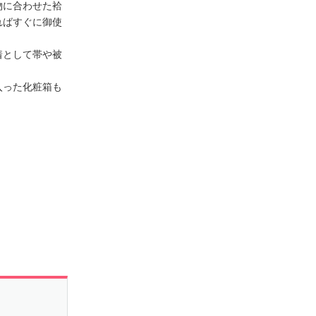
物に合わせた袷
ればすぐに御使
着として帯や被
入った化粧箱も