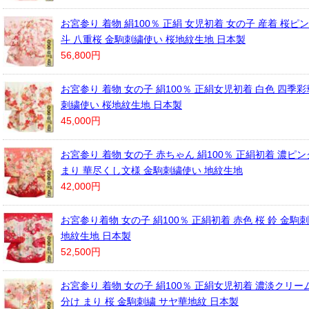
お宮参り 着物 絹100％ 正絹 女児初着 女の子 産着 桜ピ
斗 八重桜 金駒刺繍使い 桜地紋生地 日本製
56,800円
お宮参り 着物 女の子 絹100％ 正絹女児初着 白色 四季彩
刺繍使い 桜地紋生地 日本製
45,000円
お宮参り 着物 女の子 赤ちゃん 絹100％ 正絹初着 濃ピ
まり 華尽くし文様 金駒刺繍使い 地紋生地
42,000円
お宮参り着物 女の子 絹100％ 正絹初着 赤色 桜 鈴 金駒
地紋生地 日本製
52,500円
お宮参り 着物 女の子 絹100％ 正絹女児初着 濃淡クリー
分け まり 桜 金駒刺繍 サヤ華地紋 日本製