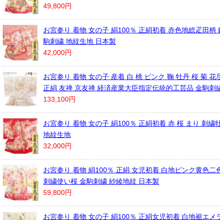
49,800円
お宮参り 着物 女の子 絹100％ 正絹初着 赤色地総疋田柄 
駒刺繍 地紋生地 日本製
42,000円
お宮参り 着物 女の子 産着 白 桃 ピンク 鞠 牡丹 桜 菊 
正絹 友禅 京友禅 経済産業大臣指定伝統的工芸品 金駒刺
133,100円
お宮参り 着物 女の子 絹100％ 正絹初着 赤 桜 まり 刺
地紋生地
32,000円
お宮参り 着物 絹100％ 正絹 女児初着 白地ピンク黄色二
刺繍使い桜 金駒刺繍 紗綾地紋 日本製
59,800円
お宮参り 着物 女の子 絹100％ 正絹女児初着 白地裾エ