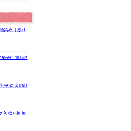
雪輪染め 手絞り
色染分け 重ね毬
斗 桜 鈴 金駒刺
ク色 捻り菊 梅