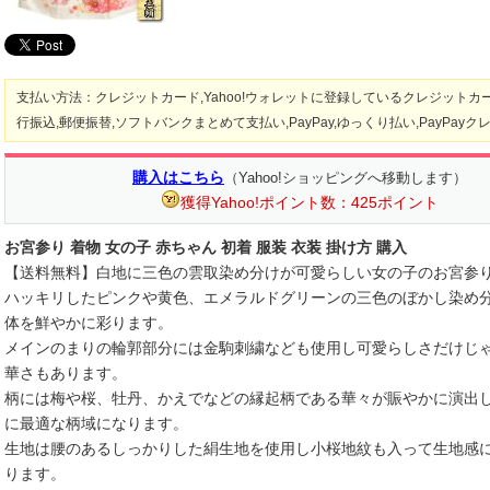
支払い方法：クレジットカード,Yahoo!ウォレットに登録しているクレジットカー
行振込,郵便振替,ソフトバンクまとめて支払い,PayPay,ゆっくり払い,PayPayク
購入はこちら
（Yahoo!ショッピングへ移動します）
獲得Yahoo!ポイント数：425ポイント
お宮参り 着物 女の子 赤ちゃん 初着 服装 衣装 掛け方 購入
【送料無料】白地に三色の雲取染め分けが可愛らしい女の子のお宮参
ハッキリしたピンクや黄色、エメラルドグリーンの三色のぼかし染め
体を鮮やかに彩ります。
メインのまりの輪郭部分には金駒刺繍なども使用し可愛らしさだけじ
華さもあります。
柄には梅や桜、牡丹、かえでなどの縁起柄である華々が賑やかに演出
に最適な柄域になります。
生地は腰のあるしっかりした絹生地を使用し小桜地紋も入って生地感
ります。