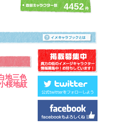
4452
 白地三色
 小桜地紋