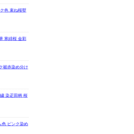
ンク色 束ね桜熨
華 寒緋桜 金彩
ンク裾赤染め分け
刺繍 染疋田柄 桜
ム色 ピンク染め