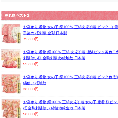
お宮参り 着物 女の子 絹100％ 正絹女児初着 ピンク 白 
手染め 桜刺繍 金彩 日本製
79,800円
お宮参り 着物 絹100％ 正絹 女児初着 濃淡ピンク黄色二
刺繍使い桜 金駒刺繍 紗綾地紋 日本製
59,800円
お宮参り 着物 女の子 絹100％ 正絹女児初着 ピンク色 熨
繍使い 桜地紋
38,000円
お宮参り 着物 絹100％ 正絹女児初着 女の子 産着 桜ピン
桜 金駒刺繍使い 紗綾地紋生地 日本製
58,000円