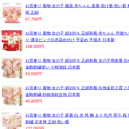
お宮参り 着物 女の子 服装 赤ちゃん 産着 掛け着 祝い着 
桜 正絹
67,760円
お宮参り 着物 女の子 絹100％ 正絹初着 赤ちゃん 丹後
り 濃淡ピンク白赤染め分け 手染め 手描き 日本製
158,000円
お宮参り 着物 女の子 絹100％ 正絹初着 女の子用産着 白
金駒刺繍使い 小桜地紋 日本製
45,000円
お宮参り 着物 女の子 絹100％ 正絹初着 白地金彩ヱ霞 
金駒刺繍 紗綾地紋生地 日本製
46,800円
お宮参り 着物 女の子 産着 白 赤 毬 鞠 まり 牡丹 熨斗 桜
刺繍 京友禅 正絹 祝い着
127,050円