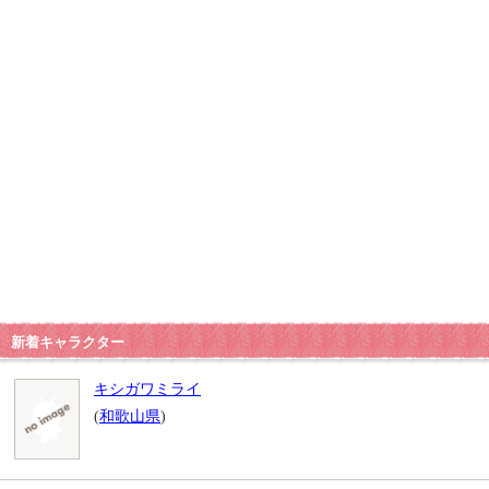
新着キャラクター
キシガワミライ
(
和歌山県
)