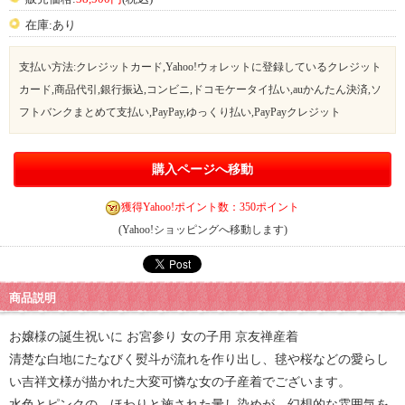
在庫:あり
支払い方法:クレジットカード,Yahoo!ウォレットに登録しているクレジット
カード,商品代引,銀行振込,コンビニ,ドコモケータイ払い,auかんたん決済,ソ
フトバンクまとめて支払い,PayPay,ゆっくり払い,PayPayクレジット
購入ページへ移動
獲得Yahoo!ポイント数：350ポイント
(Yahoo!ショッピングへ移動します)
商品説明
お嬢様の誕生祝いに お宮参り 女の子用 京友禅産着
清楚な白地にたなびく熨斗が流れを作り出し、毬や桜などの愛らし
い吉祥文様が描かれた大変可憐な女の子産着でございます。
水色とピンクの、ほわりと施された暈し染めが、幻想的な雰囲気を