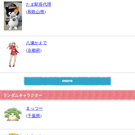
たま駅長代理
(
和歌山県
)
八瀬かえで
(
京都府
)
ランダムキャラクター
まっつー
(
千葉県
)