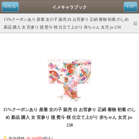
BACK
TOP
イメキャラブック
15%クーポンあり 産着 女の子 販売 白 お宮参り 正絹 着物 初着 のしめ
新品 購入 女 宮参り 毬 熨斗 桜 仕立て上がり 赤ちゃん 女児 ju-238
15%クーポンあり 産着 女の子 販売 白 お宮参り 正絹 着物 初着 のし
め 新品 購入 女 宮参り 毬 熨斗 桜 仕立て上がり 赤ちゃん 女児 ju-
238
販売価格:
38,500円
(税込)