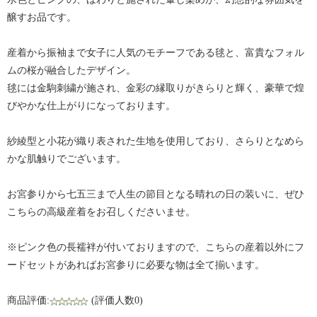
醸すお品です。
産着から振袖まで女子に人気のモチーフである毬と、富貴なフォル
ムの桜が融合したデザイン。
毬には金駒刺繍が施され、金彩の縁取りがきらりと輝く、豪華で煌
びやかな仕上がりになっております。
紗綾型と小花が織り表された生地を使用しており、さらりとなめら
かな肌触りでございます。
お宮参りから七五三まで人生の節目となる晴れの日の装いに、ぜひ
こちらの高級産着をお召しくださいませ。
※ピンク色の長襦袢が付いておりますので、こちらの産着以外にフ
ードセットがあればお宮参りに必要な物は全て揃います。
商品評価:
(評価人数0)