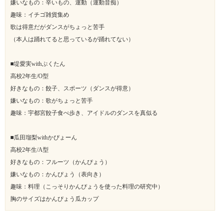
嫌いなもの：辛いもの、運動（運動音痴）
趣味：イチゴ雑貨集め
歌は得意だがダンスがちょっと苦手
（本人は踊れてると思っているが踊れてない）
■堤愛実withぷくたん
高校2年生/O型
好きなもの：餃子、スポーツ（ダンスが得意）
嫌いなもの：歌がちょっと苦手
趣味：宇都宮餃子食べ歩き、アイドルのダンスを真似る
■瓜田瑠梨withかぴょーん
高校2年生/A型
好きなもの：フルーツ（かんぴょう）
嫌いなもの：かんぴょう（表向き）
趣味：料理（こっそりかんぴょうを使った料理の研究中）
胸のサイズはかんぴょう瓜カップ