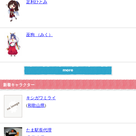
足利ひとみ
巫狗 （みく）
新着キャラクター
キシガワミライ
(
和歌山県
)
たま駅長代理