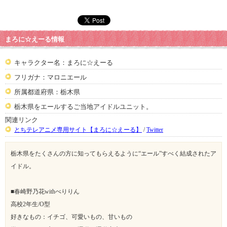
まろに☆えーる情報
キャラクター名：まろに☆えーる
フリガナ：マロニエール
所属都道府県：栃木県
栃木県をエールするご当地アイドルユニット。
関連リンク
とちテレアニメ専用サイト【まろに☆えーる】
/
Twitter
栃木県をたくさんの方に知ってもらえるように“エール”すべく結成されたア
イドル。
■春崎野乃花withべりりん
高校2年生/O型
好きなもの：イチゴ、可愛いもの、甘いもの