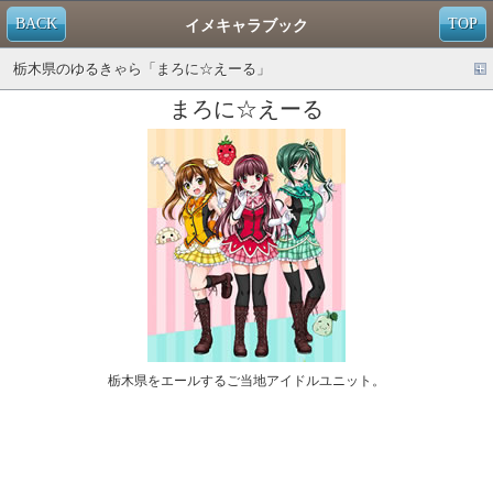
BACK
TOP
イメキャラブック
栃木県のゆるきゃら「まろに☆えーる」
まろに☆えーる
栃木県をエールするご当地アイドルユニット。