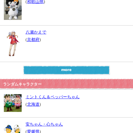
(
和歌山県
)
八瀬かえで
(
京都府
)
ランダムキャラクター
ミントくん＆ペッパーちゃん
(
北海道
)
安ちゃん・心ちゃん
(
愛媛県
)