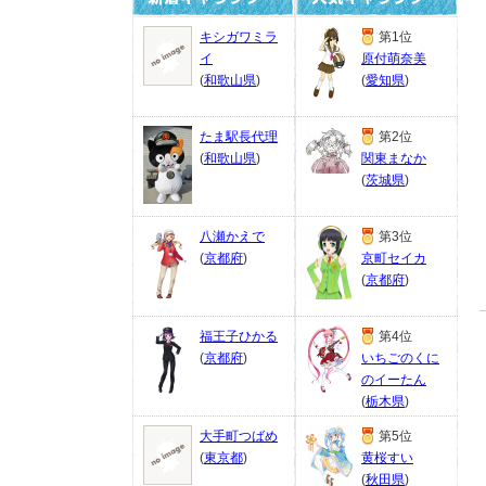
キシガワミラ
第1位
イ
原付萌奈美
(
和歌山県
)
(
愛知県
)
たま駅長代理
第2位
(
和歌山県
)
関東まなか
(
茨城県
)
八瀬かえで
第3位
(
京都府
)
京町セイカ
(
京都府
)
福王子ひかる
第4位
(
京都府
)
いちごのくに
のイーたん
(
栃木県
)
大手町つばめ
第5位
(
東京都
)
黄桜すい
(
秋田県
)