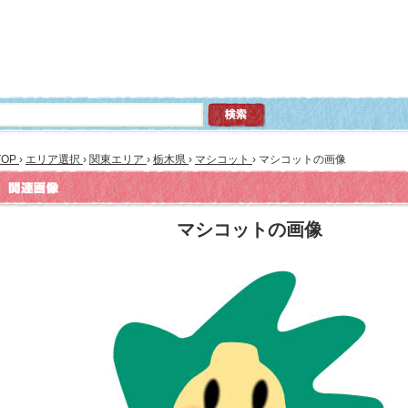
TOP
›
エリア選択
›
関東エリア
›
栃木県
›
マシコット
›
マシコットの画像
マシコットの画像