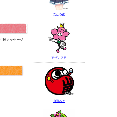
ほたる姫
応援メッセージ
アザレア君
山田るま