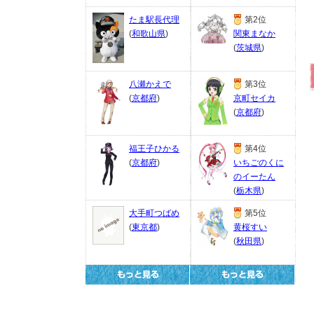
たま駅長代理
第2位
(
和歌山県
)
関東まなか
(
茨城県
)
八瀬かえで
第3位
(
京都府
)
京町セイカ
(
京都府
)
福王子ひかる
第4位
(
京都府
)
いちごのくに
のイーたん
(
栃木県
)
大手町つばめ
第5位
(
東京都
)
黄桜すい
(
秋田県
)