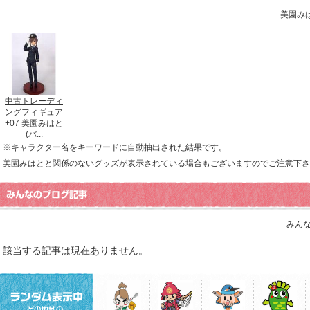
美園み
中古トレーディ
ングフィギュア
+07 美園みはと
(バ...
※キャラクター名をキーワードに自動抽出された結果です。
美園みはとと関係のないグッズが表示されている場合もございますのでご注意下さ
みんな
該当する記事は現在ありません。