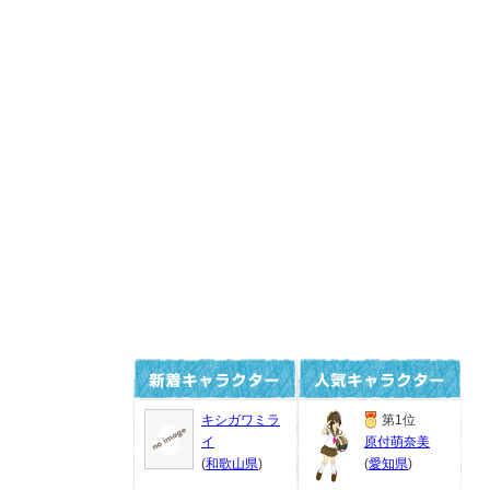
キシガワミラ
第1位
イ
原付萌奈美
(
和歌山県
)
(
愛知県
)