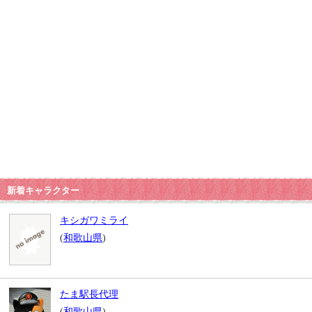
新着キャラクター
キシガワミライ
(
和歌山県
)
たま駅長代理
(
和歌山県
)