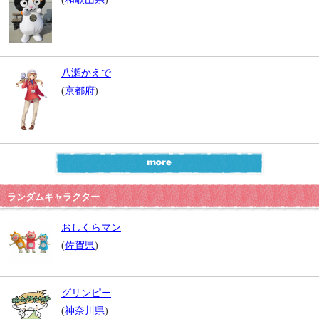
八瀬かえで
(
京都府
)
ランダムキャラクター
おしくらマン
(
佐賀県
)
グリンピー
(
神奈川県
)