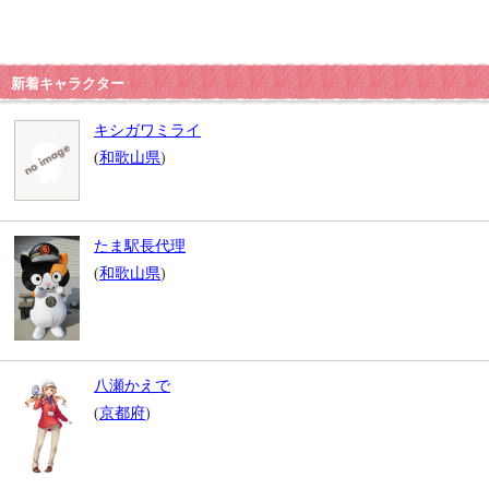
新着キャラクター
キシガワミライ
(
和歌山県
)
たま駅長代理
(
和歌山県
)
八瀬かえで
(
京都府
)