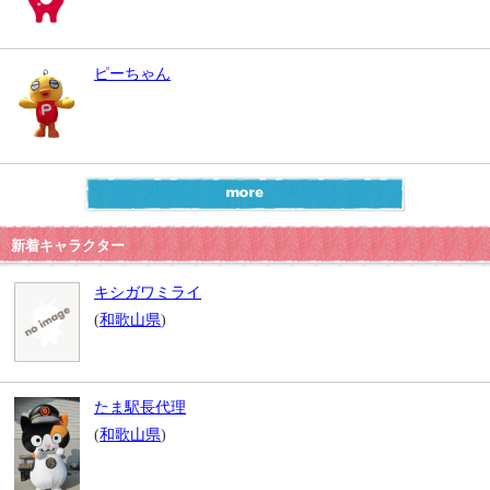
ピーちゃん
新着キャラクター
キシガワミライ
(
和歌山県
)
たま駅長代理
(
和歌山県
)