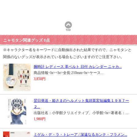
ニャモタン関連グッズ 8点
※キャラクター名をキーワードに自動抽出された結果ですので、ニャモタンと
関係のないグッズが表示されている場合もございますのでご注意下さい。
腕時計 レディース 革ベルト 日付 カレンダー ニャカ...
商品情報<br><br>全長:210mm<br>ケース...
3,850円
翌日発送・姫さまのヘルメット鬼頭莫宏短編集１９８７ー
２...
出版社名：小学館クリエイティブ、小学館<br>著者名：...
1,980円
ミゲル・デ・ラ・トレーア / 深遠なるカンテ・フラメン...