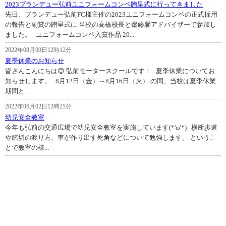
2023ブランデュー弘前ユニフォームコンペ贈呈式に行ってきました
先日、ブランデュー弘前FC様主催の2023ユニフォームコンペの正式採用
の報告と副賞の贈呈式に 当校の高橋校長と齋藤馨アドバイザーで参加し
ました。 ユニフォームコンペ入賞作品 20...
2022年08月09日12時12分
夏季休業のお知らせ
皆さんこんにちは😊 弘前モータースクールです！ 夏季休業についてお
知らせします。 8月12日（金）～8月16日（火） の間、当校は夏季休業
期間と...
2022年06月02日12時25分
幼児安全教室
今年も弘前の交通広場で幼児安全教室を実施しています(*'ω'*) 横断歩道
や踏切の渡り方、車が作り出す死角などについて勉強します。 というこ
とで教室の様...