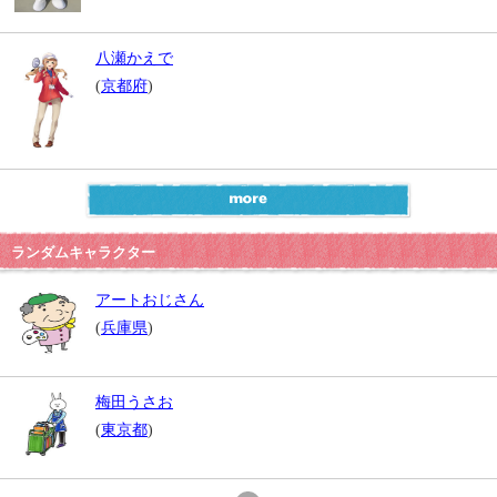
八瀬かえで
(
京都府
)
ランダムキャラクター
アートおじさん
(
兵庫県
)
梅田うさお
(
東京都
)