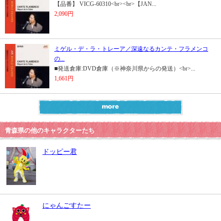
【品番】 VICG-60310<br><br>【JAN...
2,090円
ミゲル・デ・ラ・トレーア／深遠なるカンテ・フラメンコ
の...
■発送倉庫:DVD倉庫（※神奈川県からの発送）<br>...
1,661円
青森県の他のキャラクターたち
ドッピー君
にゃんごすたー