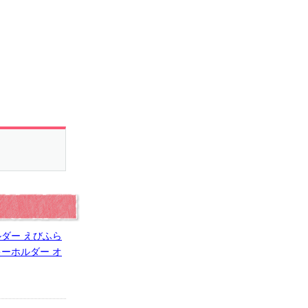
ダー えびふら
ーホルダー オ