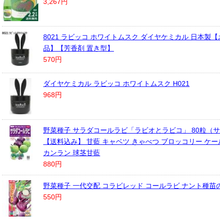
3,267円
8021 ラビッコ ホワイトムスク ダイヤケミカル 日本製
品】【芳香剤 置き型】
570円
ダイヤケミカル ラビッコ ホワイトムスク H021
968円
野菜種子 サラダコールラビ「ラビオとラビコ」 80粒（
【送料込み】 甘藍 キャベツ きゃべつ ブロッコリー ケー
カンラン 球茎甘藍
880円
野菜種子 一代交配 コラビレッド コールラビ ナント種苗
550円