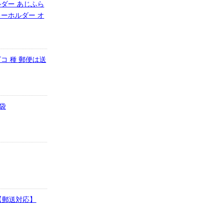
ダー あじふら
ーホルダー オ
コ 種 郵便は送
袋
【郵送対応】