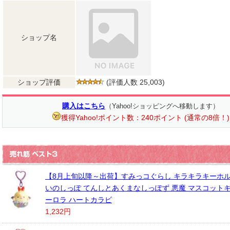
ショップ名
ショップ評価
(評価人数 25,003)
購入はこちら
（Yahoo!ショッピングへ移動します）
獲得Yahoo!ポイント数：240ポイント (通常の8倍！)
【8月上旬以降～出荷】すみっコぐらし キラキラキーホル
いのしっぽ てんしとあくまなしっぽず 悪魔 マスコットキ
ーロラ ハートカラビ
1,232円