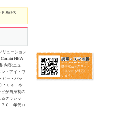
ード,商品代
ックソリューション
orabi NEW
書 内容:ニュ
携帯電話・スマート
フォンにも対応して
エン・アイ・ワ
います。
・ビー・バッ
 Ｃｒｕｅ や
ラビが自身初の
れるクラシッ
、７０ 年代ロ