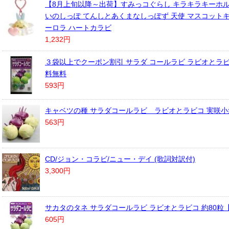
【8月上旬以降～出荷】すみっコぐらし キラキラキーホル
いのしっぽ てんしとあくまなしっぽず 天使 マスコットキ
ーロラ ハートカラビ
1,232円
３袋以上でクーポン割引 サラダ コールラビ ラビオとラビ
料無料
593円
キャベツの種 サラダコールラビ ラビオとラビコ 実咲小
563円
CD/ジョン・コラビ/ニュー・デイ (歌詞対訳付)
3,300円
サカタのタネ サラダコールラビ ラビオとラビコ 約80粒
605円