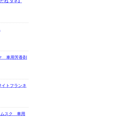
 たね タネ】
ネ
ムスク 車用芳香剤
 ホワイトフランネ
イトムスク 車用