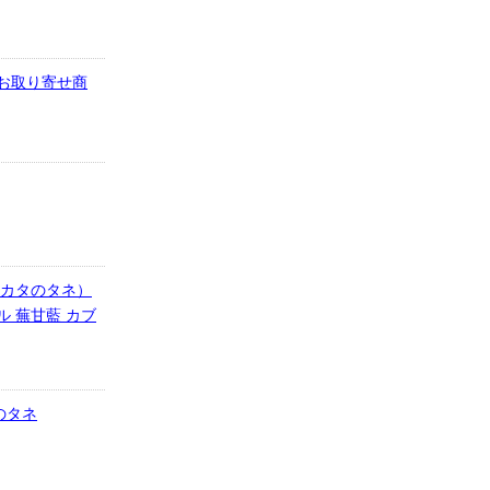
【お取り寄せ商
サカタのタネ）
ル 蕪甘藍 カブ
のタネ