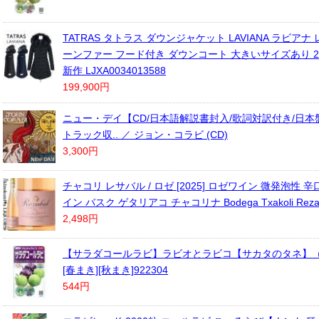
TATRAS タトラス ダウンジャケット LAVIANA ラビアナ
ーンファー フード付き ダウンコート 大きいサイズあり 20
新作 LJXA0034013588
199,900円
ニュー・デイ【CD/日本語解説書封入/歌詞対訳付き/日
トラック収.. ／ ジョン・コラビ (CD)
3,300円
チャコリ レサバル / ロゼ [2025] ロゼワイン 微発泡性 辛口 
イン バスク ゲタリアコ チャコリナ Bodega Txakoli Rezab
2,498円
【サラダコールラビ】ラビオとラビコ【サカタのタネ】（
[春まき][秋まき]922304
544円