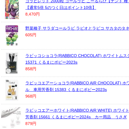
コラビレッド 2000粒 コールラビ こーるらび【ナント 種
【通常5倍 5のつく日はポイント10倍】
8,470円
野菜種子 サラダコールラビ ラビオとラビコ サカタのタ
605円
ラビッコショコラ(RABBICO CHOCOLAT) ホワイト
15371 くるまにポピー2023s
858円
ラビッコエアーショコラ(RABBICO AIR CHOCOLAT)
ル 車用芳香剤 15383 くるまにポピー2023s
968円
ラビッコエアーホワイト(RABBICO AIR WHITE) ホワ
芳香剤 15661 くるまにポピー2024s カー用品 うさぎ
879円