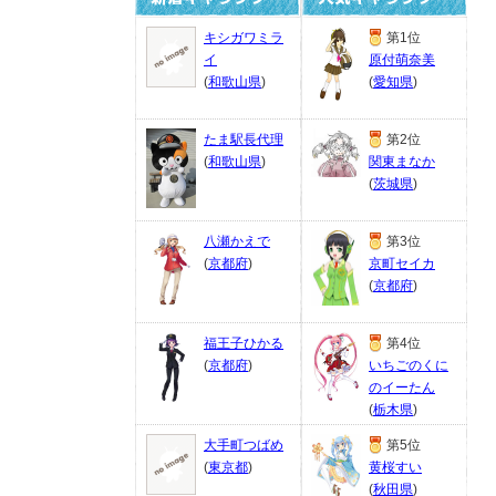
キシガワミラ
第1位
イ
原付萌奈美
(
和歌山県
)
(
愛知県
)
たま駅長代理
第2位
(
和歌山県
)
関東まなか
(
茨城県
)
八瀬かえで
第3位
(
京都府
)
京町セイカ
(
京都府
)
福王子ひかる
第4位
(
京都府
)
いちごのくに
のイーたん
(
栃木県
)
大手町つばめ
第5位
(
東京都
)
黄桜すい
(
秋田県
)