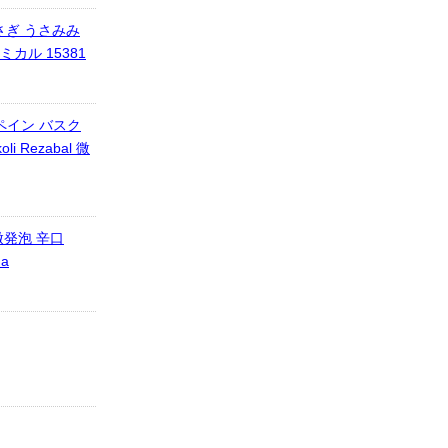
さぎ うさみみ
カル 15381
 スペイン バスク
li Rezabal 微
微発泡 辛口
na