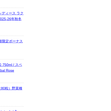
 レディース ラク
25-26年秋冬
本盤限定ボーナス
750ml / スペ
al Rose
80粒）野菜種