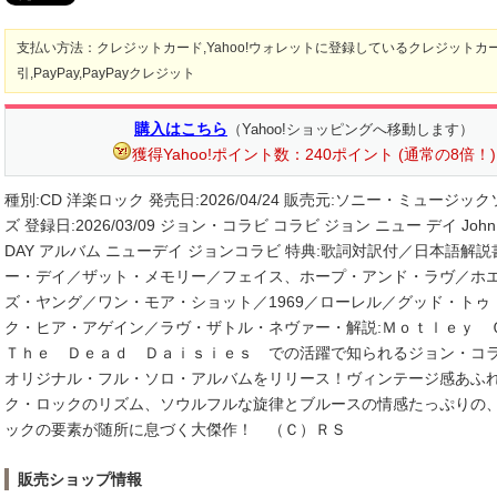
支払い方法：クレジットカード,Yahoo!ウォレットに登録しているクレジットカ
引,PayPay,PayPayクレジット
購入はこちら
（Yahoo!ショッピングへ移動します）
獲得Yahoo!ポイント数：240ポイント (通常の8倍！)
種別:CD 洋楽ロック 発売日:2026/04/24 販売元:ソニー・ミュージ
ズ 登録日:2026/03/09 ジョン・コラビ コラビ ジョン ニュー デイ John C
DAY アルバム ニューデイ ジョンコラビ 特典:歌詞対訳付／日本語解説
ー・デイ／ザット・メモリー／フェイス、ホープ・アンド・ラヴ／ホ
ズ・ヤング／ワン・モア・ショット／1969／ローレル／グッド・トゥ
ク・ヒア・アゲイン／ラヴ・ザトル・ネヴァー・解説:Ｍｏｔｌｅｙ
Ｔｈｅ Ｄｅａｄ Ｄａｉｓｉｅｓ での活躍で知られるジョン・コ
オリジナル・フル・ソロ・アルバムをリリース！ヴィンテージ感あふ
ク・ロックのリズム、ソウルフルな旋律とブルースの情感たっぷりの
ックの要素が随所に息づく大傑作！ （Ｃ）ＲＳ
販売ショップ情報