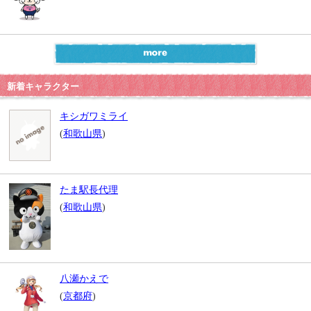
新着キャラクター
キシガワミライ
(
和歌山県
)
たま駅長代理
(
和歌山県
)
八瀬かえで
(
京都府
)