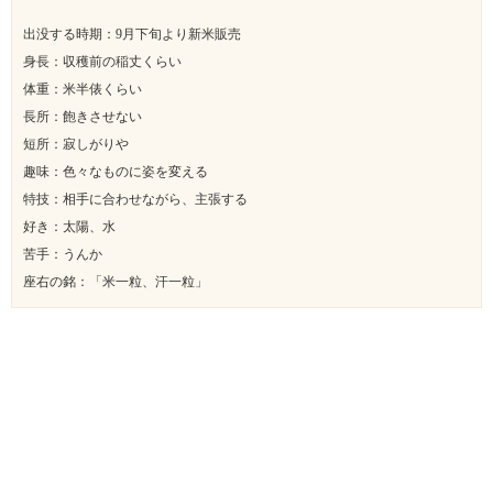
出没する時期：9月下旬より新米販売
身長：収穫前の稲丈くらい
体重：米半俵くらい
長所：飽きさせない
短所：寂しがりや
趣味：色々なものに姿を変える
特技：相手に合わせながら、主張する
好き：太陽、水
苦手：うんか
座右の銘：「米一粒、汗一粒」