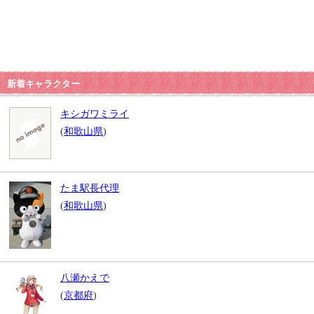
新着キャラクター
キシガワミライ
(
和歌山県
)
たま駅長代理
(
和歌山県
)
八瀬かえで
(
京都府
)