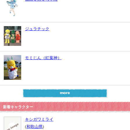
ジュラチック
モミじん（紅葉神）
新着キャラクター
キシガワミライ
(
和歌山県
)