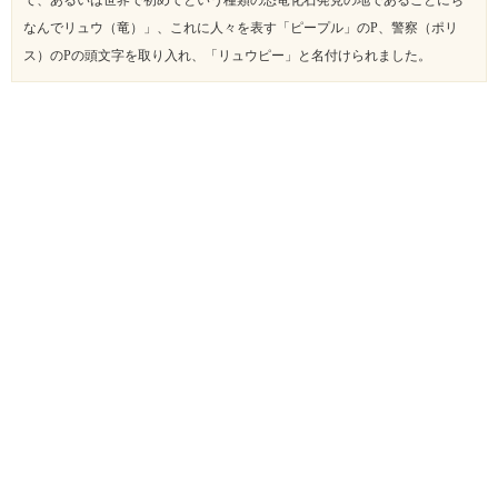
て、あるいは世界で初めてという種類の恐竜化石発見の地であることにち
なんでリュウ（竜）」、これに人々を表す「ピープル」のP、警察（ポリ
ス）のPの頭文字を取り入れ、「リュウピー」と名付けられました。