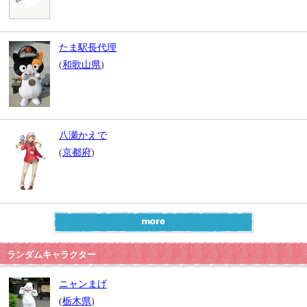
たま駅長代理
(
和歌山県
)
八瀬かえで
(
京都府
)
ランダムキャラクター
ニャンまげ
(
栃木県
)