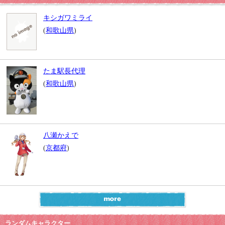
キシガワミライ
(
和歌山県
)
たま駅長代理
(
和歌山県
)
八瀬かえで
(
京都府
)
ランダムキャラクター