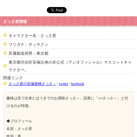
さっさ君情報
キャラクター名：さっさ君
フリガナ：サッサクン
所属都道府県：東京都
東京都渋谷区笹塚出身の非公式（アンオフィシャル）マスコットキャ
ラクター。
関連リンク
さっさ君の笹塚探検さっさ～
/
twitter
/
facebook
趣味は笹で出来たほうきでのお掃除さっさ～。語尾に「○○さっさ～」と付
けるのが特徴。
◆プロフィール
名前：さっさ君
性別：男