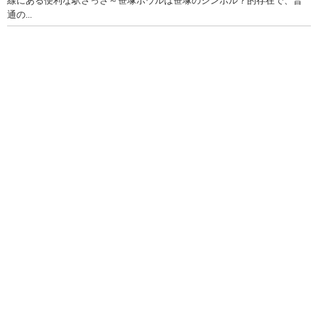
線にある便利な駅さっさ～笹塚ボウルは笹塚のシンボル？的存在で、普
通の...