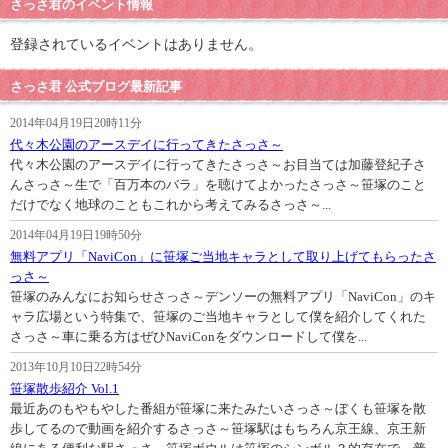
さっさ君のイベント情報
登録されているイベントはありません。
さっさ君 公式ブログ最新記事
2014年04月19日20時11分
代々木公園のアースデイに行ってきたさっさ～
代々木公園のアースデイに行ってきたさっさ～お目当ては加藤登紀子さ
んさっさ～生で「百万本のバラ」を聴けてよかったさっさ～笹塚のこと
だけでなく地球のこともこれから考えてみるさっさ～...
2014年04月19日19時50分
無料アプリ「NaviCon」に笹塚ご当地キャラとして取り上げてもらったさ
っさ～
笹塚のみんなにお知らせさっさ～デンソーの無料アプリ「NaviCon」のキ
ャラ広場という特集で、笹塚のご当地キャラとして僕を紹介してくれた
さっさ～車に乗る方はぜひNaviConをダウンロードして僕を...
2013年10月10日22時54分
笹塚散歩紹介 Vol.1
最近あのもやもやした番組が笹塚に来たみたいさっさ～ぼくも笹塚を散
歩してるので動画を紹介するさっさ～笹塚駅はもちろん京王線、京王新