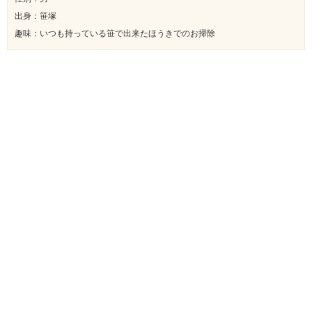
出身：笹塚
趣味：いつも持っている笹で出来たほうきでのお掃除