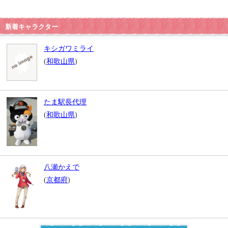
新着キャラクター
キシガワミライ
(
和歌山県
)
たま駅長代理
(
和歌山県
)
八瀬かえで
(
京都府
)