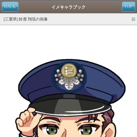
BACK
TOP
イメキャラブック
[三重県] 鈴鹿 翔琉の画像