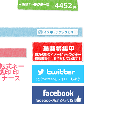
4452
回転式ネー
認印 印
 ナース