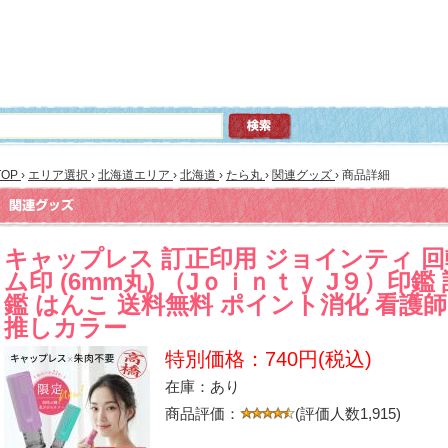
TOP
›
エリア選択
›
北海道エリア
›
北海道
›
たら丸
›
関連グッズ
›
商品詳細
キャップレス 訂正印用 ジョインティ 
ム印 (6mm丸) （Jｏｉｎｔｙ J９）印鑑 
鑑 はんこ 送料無料 ポイント消化 看護師
推しカラー
特別価格：740円(税込)
在庫：あり
商品評価：
(評価人数1,915)