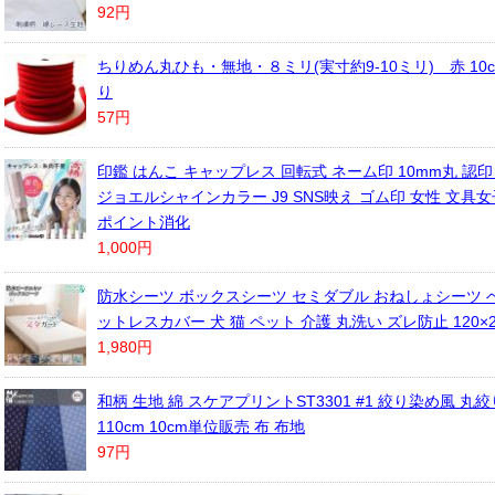
92円
ちりめん丸ひも・無地・８ミリ(実寸約9-10ミリ) 赤 10
り
57円
印鑑 はんこ キャップレス 回転式 ネーム印 10mm丸 認
ジョエルシャインカラー J9 SNS映え ゴム印 女性 文具
ポイント消化
1,000円
防水シーツ ボックスシーツ セミダブル おねしょシーツ ベ
ットレスカバー 犬 猫 ペット 介護 丸洗い ズレ防止 120×2
1,980円
和柄 生地 綿 スケアプリントST3301 #1 絞り染め風 丸
110cm 10cm単位販売 布 布地
97円