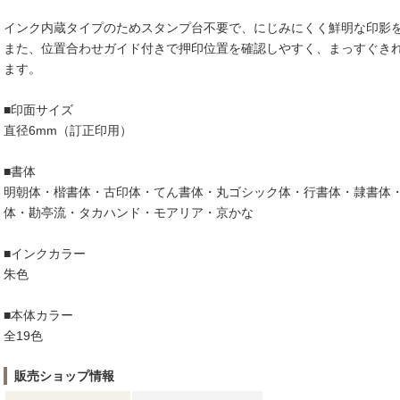
インク内蔵タイプのためスタンプ台不要で、にじみにくく鮮明な印影
また、位置合わせガイド付きで押印位置を確認しやすく、まっすぐき
ます。
■印面サイズ
直径6mm（訂正印用）
■書体
明朝体・楷書体・古印体・てん書体・丸ゴシック体・行書体・隷書体
体・勘亭流・タカハンド・モアリア・京かな
■インクカラー
朱色
■本体カラー
全19色
販売ショップ情報