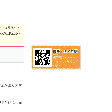
ド,商品代引,ペ
PayPay,ゆっ
携帯電話・スマート
フォンにも対応して
います。
。
作業がよりスマ
押すたびに印面