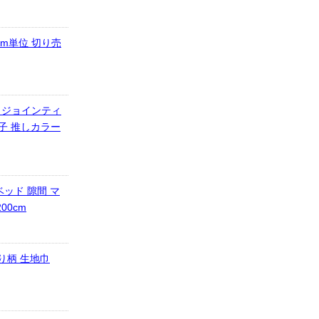
cm単位 切り売
印 ジョインティ
女子 推しカラー
ッド 隙間 マ
00cm
絞り柄 生地巾