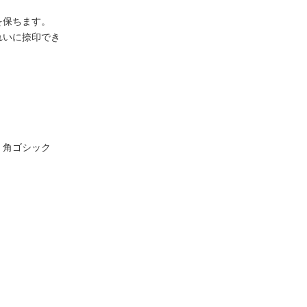
を保ちます。
れいに捺印でき
・角ゴシック