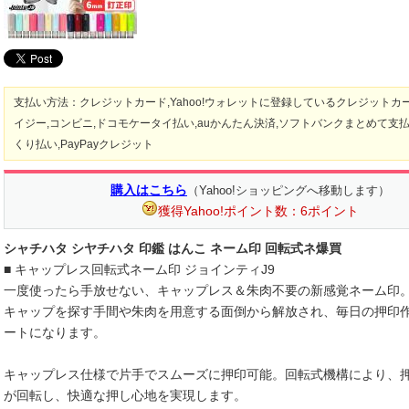
支払い方法：クレジットカード,Yahoo!ウォレットに登録しているクレジットカー
イジー,コンビニ,ドコモケータイ払い,auかんたん決済,ソフトバンクまとめて支払い,
くり払い,PayPayクレジット
購入はこちら
（Yahoo!ショッピングへ移動します）
獲得Yahoo!ポイント数：6ポイント
シャチハタ シヤチハタ 印鑑 はんこ ネーム印 回転式ネ爆買
■ キャップレス回転式ネーム印 ジョインティJ9
一度使ったら手放せない、キャップレス＆朱肉不要の新感覚ネーム印
キャップを探す手間や朱肉を用意する面倒から解放され、毎日の押印
ートになります。
キャップレス仕様で片手でスムーズに押印可能。回転式機構により、
が回転し、快適な押し心地を実現します。