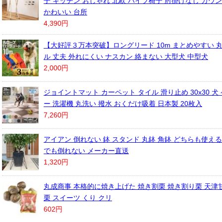
子 キッチン おしゃれ 北欧 パイプ椅子 肘掛けなし カウ
かわいい 台所
4,390円
【大好評３万本突破】ロングリード 10m まとめやすい 
ル 丈夫 外れにくい ナスカン 絡まない 大型犬 中型犬
2,000円
ジョイントマット カーペット タイル 滑り止め 30x30 
ー 洗濯機 丸洗い 撥水 おくだけ吸着 日本製 20枚入
7,260円
アイアン 倒れない 鉢 スタンド 丸鉢 角鉢 どちらも使える
でも倒れない メーカー直送
1,320円
丸成商事 本格的に焼き上げた 焼き割栗 焼き割り栗 天津甘栗
栗 スイーツ くり クリ
602円