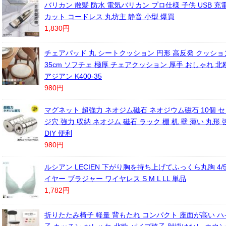
バリカン 散髪 防水 電気バリカン プロ仕様 子供 USB 充
カット コードレス 丸坊主 静音 小型 爆買
1,830円
チェアパッド 丸 シートクッション 円形 高反発 クッショ
35cm ソフチェ 極厚 チェアクッション 厚手 おしゃれ 北
アジアン K400-35
980円
マグネット 超強力 ネオジム磁石 ネオジウム磁石 10個 セ
ジ穴 強力 収納 ネオジム 磁石 ラック 棚 机 壁 薄い 丸形
DIY 便利
980円
ルシアン LECIEN 下がり胸を持ち上げてふっくら丸胸 4/
イヤー ブラジャー ワイヤレス S M L LL 単品
1,782円
折りたたみ椅子 軽量 背もたれ コンパクト 座面が高い ハ