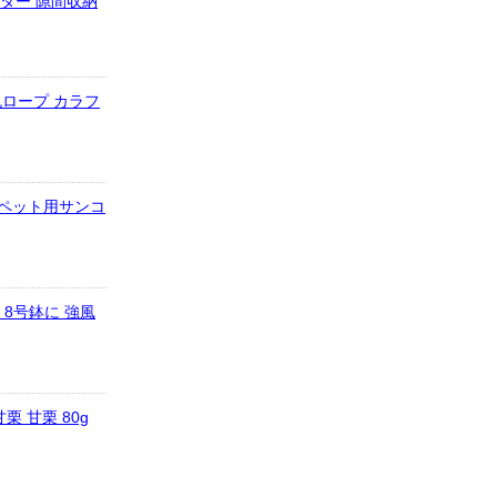
ンター 隙間収納
丸ロープ カラフ
犬 ペット用サンコ
 8号鉢に 強風
 甘栗 80g