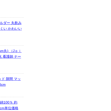
ホルダー 丸飲み
にくい かわいい
m丸) （Jｏｉ
化 看護師 ナー
ド 隙間 マッ
0cm
綿100％ 約
0cm単位価格