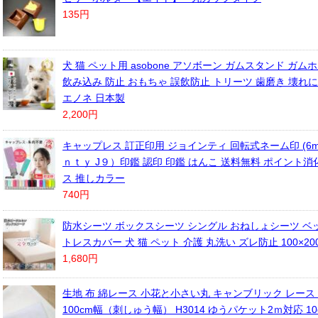
135円
犬 猫 ペット用 asobone アソボーン ガムスタンド ガム
飲み込み 防止 おもちゃ 誤飲防止 トリーツ 歯磨き 壊れ
エノネ 日本製
2,200円
キャップレス 訂正印用 ジョインティ 回転式ネーム印 (6m
ｎｔｙ J９）印鑑 認印 印鑑 はんこ 送料無料 ポイント消
ス 推しカラー
740円
防水シーツ ボックスシーツ シングル おねしょシーツ ベッ
トレスカバー 犬 猫 ペット 介護 丸洗い ズレ防止 100×20
1,680円
生地 布 綿レース 小花と小さい丸 キャンブリック レース 
100cm幅（刺しゅう幅） H3014 ゆうパケット2ｍ対応 1