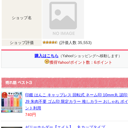
ショップ名
ショップ評価
(評価人数 35,553)
購入はこちら
（Yahoo!ショッピングへ移動します）
獲得Yahoo!ポイント数：6ポイント
印鑑 はんこ キャップレス 回転式 ネーム印 10mm丸 認
J9 朱肉不要 ゴム印 限定カラー 推しカラー おしゃれ ポ
ント利用
740円
ゼリーホルダー【エイト】 丸カップタイプ