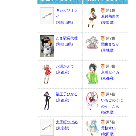
キシガワミラ
第1位
イ
原付萌奈美
(
和歌山県
)
(
愛知県
)
たま駅長代理
第2位
(
和歌山県
)
関東まなか
(
茨城県
)
八瀬かえで
第3位
(
京都府
)
京町セイカ
(
京都府
)
福王子ひかる
第4位
(
京都府
)
いちごのくに
のイーたん
(
栃木県
)
大手町つばめ
第5位
(
東京都
)
黄桜すい
(
秋田県
)