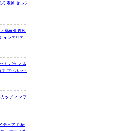
電式 電動 セルフ
ン 座布団 直径
欧 インテリア
ット ボタン ネ
 強力 マグネット
5カップ ノンワ
イチェア 丸椅