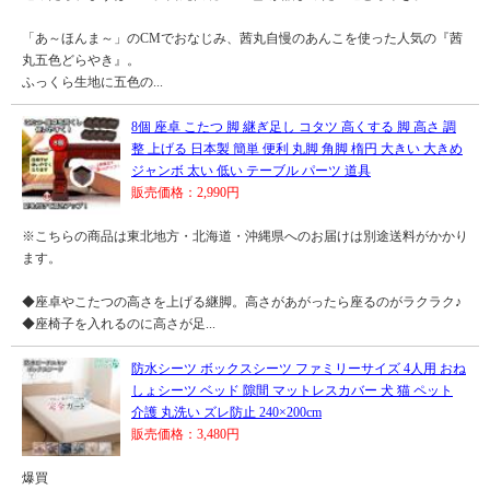
「あ～ほんま～」のCMでおなじみ、茜丸自慢のあんこを使った人気の『茜
丸五色どらやき』。
ふっくら生地に五色の...
8個 座卓 こたつ 脚 継ぎ足し コタツ 高くする 脚 高さ 調
整 上げる 日本製 簡単 便利 丸脚 角脚 楕円 大きい 大きめ
ジャンボ 太い 低い テーブル パーツ 道具
販売価格：2,990円
※こちらの商品は東北地方・北海道・沖縄県へのお届けは別途送料がかかり
ます。
◆座卓やこたつの高さを上げる継脚。高さがあがったら座るのがラクラク♪
◆座椅子を入れるのに高さが足...
防水シーツ ボックスシーツ ファミリーサイズ 4人用 おね
しょシーツ ベッド 隙間 マットレスカバー 犬 猫 ペット
介護 丸洗い ズレ防止 240×200cm
販売価格：3,480円
爆買