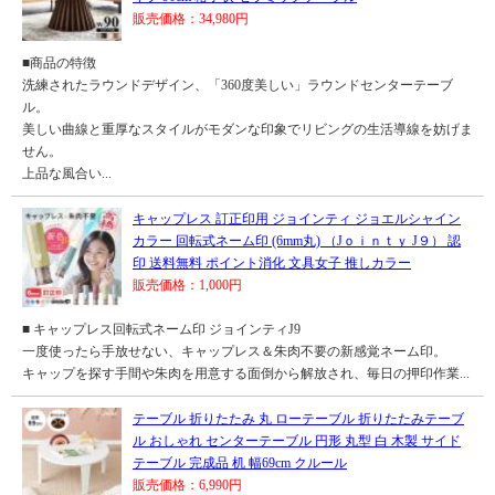
販売価格：34,980円
■商品の特徴
洗練されたラウンドデザイン、「360度美しい」ラウンドセンターテーブ
ル。
美しい曲線と重厚なスタイルがモダンな印象でリビングの生活導線を妨げま
せん。
上品な風合い...
キャップレス 訂正印用 ジョインティ ジョエルシャイン
カラー 回転式ネーム印 (6mm丸) （Jｏｉｎｔｙ J９） 認
印 送料無料 ポイント消化 文具女子 推しカラー
販売価格：1,000円
■ キャップレス回転式ネーム印 ジョインティJ9
一度使ったら手放せない、キャップレス＆朱肉不要の新感覚ネーム印。
キャップを探す手間や朱肉を用意する面倒から解放され、毎日の押印作業...
テーブル 折りたたみ 丸 ローテーブル 折りたたみテーブ
ル おしゃれ センターテーブル 円形 丸型 白 木製 サイド
テーブル 完成品 机 幅69cm クルール
販売価格：6,990円