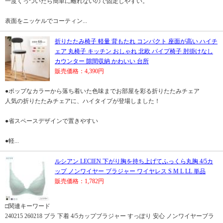
一度くっついたら簡単に離れないので固定しやすい。
表面をニッケルでコーティン...
折りたたみ椅子 軽量 背もたれ コンパクト 座面が高い ハイチ
ェア 丸椅子 キッチン おしゃれ 北欧 パイプ椅子 肘掛けなし
カウンター 隙間収納 かわいい 台所
販売価格：4,390円
●ポップなカラーから落ち着いた色味までお部屋を彩る折りたたみチェア
人気の折りたたみチェアに、ハイタイプが登場しました！
●省スペースデザインで置きやすい
●軽...
ルシアン LECIEN 下がり胸を持ち上げてふっくら丸胸 4/5カ
ップ ノンワイヤー ブラジャー ワイヤレス S M L LL 単品
販売価格：1,782円
□関連キーワード
240215 260218 ブラ 下着 4/5カップブラジャー すっぽり 安心 ノンワイヤーブラ