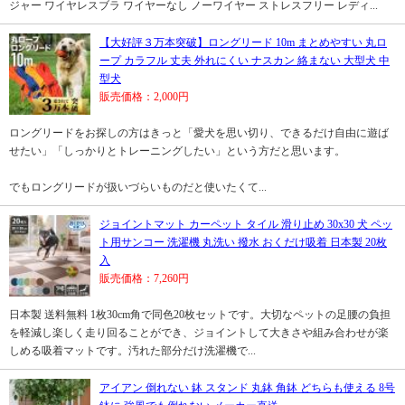
ジャー ワイヤレスブラ ワイヤーなし ノーワイヤー ストレスフリー レディ...
【大好評３万本突破】ロングリード 10m まとめやすい 丸ロ
ープ カラフル 丈夫 外れにくい ナスカン 絡まない 大型犬 中
型犬
販売価格：2,000円
ロングリードをお探しの方はきっと「愛犬を思い切り、できるだけ自由に遊ば
せたい」「しっかりとトレーニングしたい」という方だと思います。
でもロングリードが扱いづらいものだと使いたくて...
ジョイントマット カーペット タイル 滑り止め 30x30 犬 ペッ
ト用サンコー 洗濯機 丸洗い 撥水 おくだけ吸着 日本製 20枚
入
販売価格：7,260円
日本製 送料無料 1枚30cm角で同色20枚セットです。大切なペットの足腰の負担
を軽減し楽しく走り回ることができ、ジョイントして大きさや組み合わせが楽
しめる吸着マットです。汚れた部分だけ洗濯機で...
アイアン 倒れない 鉢 スタンド 丸鉢 角鉢 どちらも使える 8号