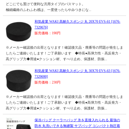
どこにでも置けて便利な汎用タイプのバスマット。
極細繊維のふわふわ感は、一度使ったらやみつきにな...
和気産業 WAKI 高耐久スポンジ 丸 20X70 EVS-61 [1676-
7329676]
販売価格：190円
※メーカー確認後の出荷となります！確認後欠品・廃番等の問題が発生しま
したらご連絡いたします！ご了承願います ◆特長●高弾力性・高反発力・
高グリップ力◆用途●クッション材、すべり止め、保護材、防振...
和気産業 WAKI 高耐久スポンジ 丸 30X70 EVS-63 [1676-
7329690]
販売価格：230円
※メーカー確認後の出荷となります！確認後欠品・廃番等の問題が発生しま
したらご連絡いたします！ご了承願います ◆特長●高弾力性・高反発力・
高グリップ力◆用途●クッション材、すべり止め、保護材、防振...
保冷バッグ クーラーバッグ 氷を直接入れられる 最強の
防水 丸洗いできる無縫製 サブバッグ コンパクト熱圧着