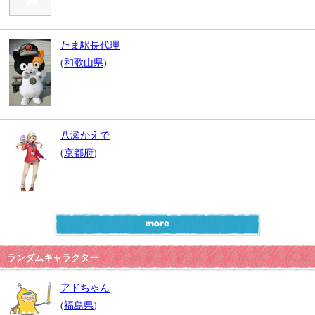
たま駅長代理
(
和歌山県
)
八瀬かえで
(
京都府
)
ランダムキャラクター
アドちゃん
(
福島県
)