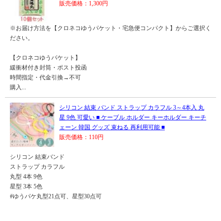
販売価格：1,300円
※お届け方法を【クロネコゆうパケット・宅急便コンパクト】からご選択く
ださい。
【クロネコゆうパケット】
緩衝材付き封筒・ポスト投函
時間指定・代金引換→不可
購入...
シリコン 結束 バンド ストラップ カラフル 3～4本入 丸
星 9色 可愛い ■ ケーブル ホルダー キーホルダー キーチ
ェーン 韓国 グッズ 束ねる 再利用可能 ■
販売価格：110円
シリコン 結束バンド
ストラップ カラフル
丸型 4本 9色
星型 3本 5色
#ゆうパケ丸型21点可、星型30点可