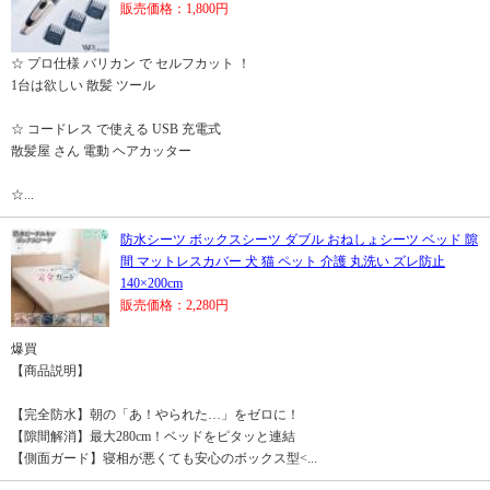
販売価格：1,800円
☆ プロ仕様 バリカン で セルフカット ！
1台は欲しい 散髪 ツール
☆ コードレス で使える USB 充電式
散髪屋 さん 電動 ヘアカッター
☆...
防水シーツ ボックスシーツ ダブル おねしょシーツ ベッド 隙
間 マットレスカバー 犬 猫 ペット 介護 丸洗い ズレ防止
140×200cm
販売価格：2,280円
爆買
【商品説明】
【完全防水】朝の「あ！やられた…」をゼロに！
【隙間解消】最大280cm！ベッドをピタッと連結
【側面ガード】寝相が悪くても安心のボックス型<...