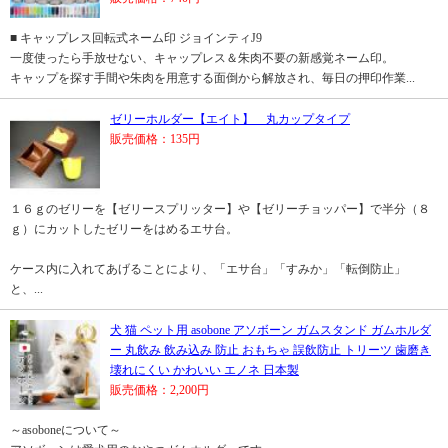
■ キャップレス回転式ネーム印 ジョインティJ9
一度使ったら手放せない、キャップレス＆朱肉不要の新感覚ネーム印。
キャップを探す手間や朱肉を用意する面倒から解放され、毎日の押印作業...
ゼリーホルダー【エイト】 丸カップタイプ
販売価格：135円
１６ｇのゼリーを【ゼリースプリッター】や【ゼリーチョッパー】で半分（８
ｇ）にカットしたゼリーをはめるエサ台。
ケース内に入れてあげることにより、「エサ台」「すみか」「転倒防止」
と、...
犬 猫 ペット用 asobone アソボーン ガムスタンド ガムホルダ
ー 丸飲み 飲み込み 防止 おもちゃ 誤飲防止 トリーツ 歯磨き
壊れにくい かわいい エノネ 日本製
販売価格：2,200円
～asoboneについて～