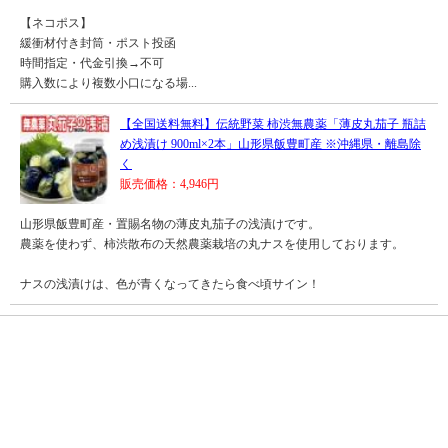
【ネコポス】
緩衝材付き封筒・ポスト投函
時間指定・代金引換→不可
購入数により複数小口になる場...
【全国送料無料】伝統野菜 柿渋無農薬「薄皮丸茄子 瓶詰
め浅漬け 900ml×2本」山形県飯豊町産 ※沖縄県・離島除
く
販売価格：4,946円
山形県飯豊町産・置賜名物の薄皮丸茄子の浅漬けです。
農薬を使わず、柿渋散布の天然農薬栽培の丸ナスを使用しております。
ナスの浅漬けは、色が青くなってきたら食べ頃サイン！