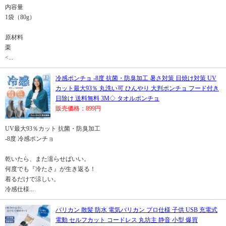
内容量
1袋（80g）
原材料
栗
<...
冷感ポンチョ -8度 抗菌・防臭加工 暑さ対策 日焼け対策 UV
カット最大93％ 丸洗い可 ひんやり 大判ポンチョ フード付き
日除け 送料無料 3M◇ タオルポンチョ
販売価格：899円
UV最大93％カット 抗菌・防臭加工
-8度 冷感ポンチョ
乾いたら、また濡らせばいい。
何度でも『冷たさ』が生き返る！
着るだけで涼しい。
冷感仕様...
バリカン 散髪 防水 電気バリカン プロ仕様 子供 USB 充電式
電動 セルフカット コードレス 丸坊主 静音 小型 爆買