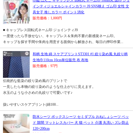
印鑑 はんこ キャップレス 回転式 ネーム印 10mm丸 認印 ジョ
インティジョエルシャインカラー J9 SNS映え ゴム印 女性 文
具女子 推しカラー ポイント消化
販売価格：1,000円
■ キャップレス回転式ネーム印 ジョインティJ9
一度使ったら手放せない、キャップレス＆朱肉不要の新感覚ネーム印。
キャップを探す手間や朱肉を用意する面倒から解放され、毎日の押印作業...
和柄 生地 綿 スケアプリントST3301 #1 絞り染め風 丸絞り柄
生地巾110cm 10cm単位販売 布 布地
販売価格：97円
伝統的な藍染の絞り染め風のプリントで
一見したら本物の絞り染めのような仕上がりに見えます。
水玉のような小さめの丸絞りで可愛いです♪
扱いやすいスケアプリント(綿100...
防水シーツ ボックスシーツ セミダブル おねしょシーツ ベッ
ド 隙間 マットレスカバー 犬 猫 ペット 介護 丸洗い ズレ防止
120×200cm