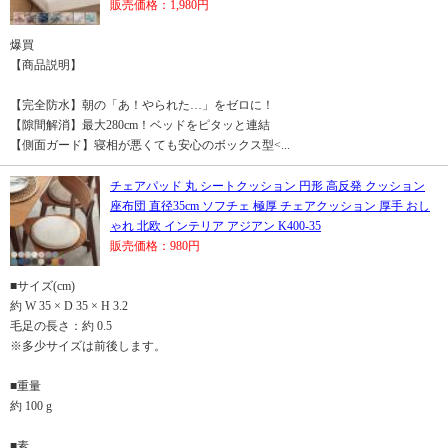
販売価格：1,980円
爆買
【商品説明】
【完全防水】朝の「あ！やられた…」をゼロに！
【隙間解消】最大280cm！ベッドをピタッと連結
【側面ガード】寝相が悪くても安心のボックス型<...
チェアパッド 丸 シートクッション 円形 高反発 クッション
座布団 直径35cm ソフチェ 極厚 チェアクッション 厚手 おし
ゃれ 北欧 インテリア アジアン K400-35
販売価格：980円
■サイズ(cm)
約 W 35 × D 35 × H 3.2
毛足の長さ：約 0.5
※多少サイズは前後します。
■重量
約 100 g
■素...