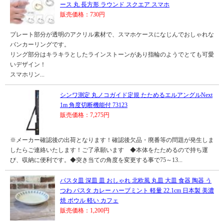
ース 丸 長方形 ラウンド スクエア スマホ
販売価格：730円
プレート部分が透明のアクリル素材で、スマホケースになじんでおしゃれな
バンカーリングです。
リング部分はキラキラとしたラインストーンがあり指輪のようでとても可愛
いデザイン！
スマホリン...
シンワ測定 丸ノコガイド定規 たためるエルアングルNext
1m 角度切断機能付 73123
販売価格：7,275円
※メーカー確認後の出荷となります！確認後欠品・廃番等の問題が発生しま
したらご連絡いたします！ご了承願います ◆本体をたためるので持ち運
び、収納に便利です。◆突き当ての角度を変更する事で75～13...
パスタ皿 深皿 皿 おしゃれ 北欧風 丸皿 大皿 食器 陶器 う
つわ パスタ カレー ハーブミント 軽量 22.1cm 日本製 美濃
焼 ボウル 軽い カフェ
販売価格：1,200円