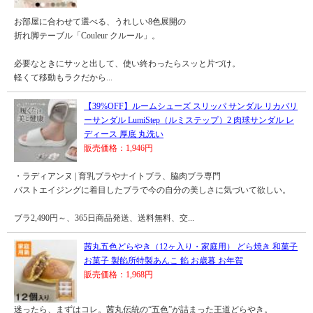
お部屋に合わせて選べる、うれしい8色展開の
折れ脚テーブル「Couleur クルール」。
必要なときにサッと出して、使い終わったらスッと片づけ。
軽くて移動もラクだから...
【39%OFF】ルームシューズ スリッパ サンダル リカバリ
ーサンダル LumiStep（ルミステップ）2 肉球サンダル レ
ディース 厚底 丸洗い
販売価格：1,946円
・ラディアンヌ | 育乳ブラやナイトブラ、脇肉ブラ専門
バストエイジングに着目したブラで今の自分の美しさに気づいて欲しい。
ブラ2,490円～、365日商品発送、送料無料、交...
茜丸五色どらやき（12ヶ入り・家庭用） どら焼き 和菓子
お菓子 製餡所特製あんこ 餡 お歳暮 お年賀
販売価格：1,968円
迷ったら、まずはコレ。茜丸伝統の“五色”が詰まった王道どらやき。