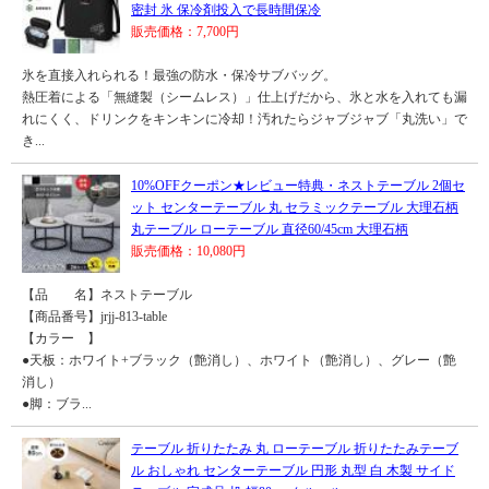
密封 氷 保冷剤投入で長時間保冷
販売価格：7,700円
氷を直接入れられる！最強の防水・保冷サブバッグ。
熱圧着による「無縫製（シームレス）」仕上げだから、氷と水を入れても漏
れにくく、ドリンクをキンキンに冷却！汚れたらジャブジャブ「丸洗い」で
き...
10%OFFクーポン★レビュー特典・ネストテーブル 2個セ
ット センターテーブル 丸 セラミックテーブル 大理石柄
丸テーブル ローテーブル 直径60/45cm 大理石柄
販売価格：10,080円
【品 名】ネストテーブル
【商品番号】jrjj-813-table
【カラー 】
●天板：ホワイト+ブラック（艶消し）、ホワイト（艶消し）、グレー（艶
消し）
●脚：ブラ...
テーブル 折りたたみ 丸 ローテーブル 折りたたみテーブ
ル おしゃれ センターテーブル 円形 丸型 白 木製 サイド