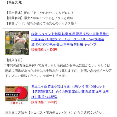
【商品説明】
【完全防水】朝の「あ！やられた…」をゼロに！
【隙間解消】最大280cm！ベッドをピタッと連結
【側面ガード】寝相が悪くても安心のボックス型<...
寝袋 シュラフ 封筒型 軽量 冬用 夏用 丸洗い可能 足元に
二重保温 230T防水 オールシーズン 1.0~3.5kg 快適温
度-15℃-25℃ 中綿 登山 車中泊 防災用 キャンプ
販売価格：4,450円
【購入保証】
1年間の品質保証を付いており、もしも商品がお手元に届かない、もしくは
商品に問題があった場合はお手数おかけ致しますが、お問い合わせメールア
ドレスにご連絡ください。サポート担当者...
赤玉はら薬 赤玉小粒はら薬 （30丸×６包）5個セット
【第2類医薬品】 めぐみ製薬 富山の薬 配置薬 赤玉 赤玉
はら薬 選べる配送
販売価格：3,600円
※お届け方法を【ネコポス・宅急便コンパクト】からご選択ください。