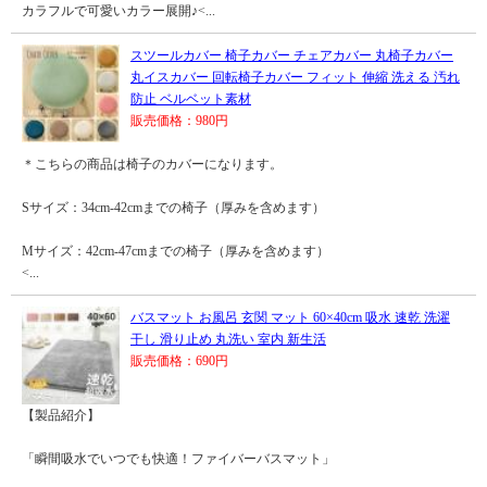
カラフルで可愛いカラー展開♪<...
スツールカバー 椅子カバー チェアカバー 丸椅子カバー
丸イスカバー 回転椅子カバー フィット 伸縮 洗える 汚れ
防止 ベルベット素材
販売価格：980円
＊こちらの商品は椅子のカバーになります。
Sサイズ：34cm-42cmまでの椅子（厚みを含めます）
Mサイズ：42cm-47cmまでの椅子（厚みを含めます）
<...
バスマット お風呂 玄関 マット 60×40cm 吸水 速乾 洗濯
干し 滑り止め 丸洗い 室内 新生活
販売価格：690円
【製品紹介】
「瞬間吸水でいつでも快適！ファイバーバスマット」