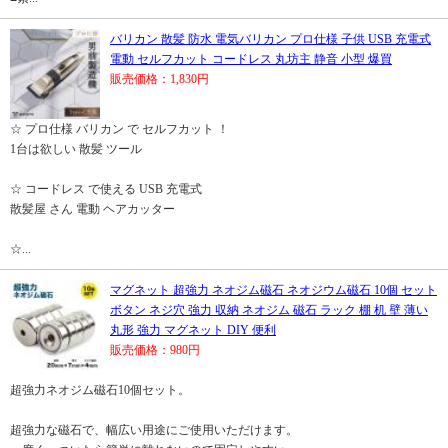
バリカン 散髪 防水 電気バリカン プロ仕様 子供 USB 充電式
電動 セルフカット コードレス 丸坊主 静音 小型 爆買
販売価格：1,830円
☆ プロ仕様 バリカン で セルフカット ！
1台は欲しい 散髪 ツール
☆ コードレス で使える USB 充電式
散髪屋 さん 電動 ヘアカッター
☆...
マグネット 超強力 ネオジム磁石 ネオジウム磁石 10個 セット
ボタン ネジ穴 強力 収納 ネオジム 磁石 ラック 棚 机 壁 薄い
丸形 強力 マグネット DIY 便利
販売価格：980円
超強力ネオジム磁石10個セット。
超強力な磁石で、幅広い用途にご使用いただけます。