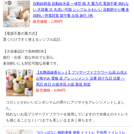
自動給餌器 自動給水器 一体型 猫 犬 重力式 電源不要 倒れな
い 大容量 3L 丸洗い可能 シンプル かわいい 自動餌やり機 多
頭飼い 停電対策 留守番 出張 旅行 3色
販売価格：2,980円
【電源不要の重力式】
置くだけですぐ使えるシンプル設計。
【大容量設計で長時間OK】
旅行・出張・急な外出でも安心。
多頭飼いにも対応可能な容量です。
【丸陶器線香セット】プリザーブドフラワー 仏花 お供え
お悔やみ 電報 花 アレンジメント 法事 四十九日 法要 一
周忌 命日 お彼岸花 お盆 新盆 初盆
販売価格：4,980円
コロンとかわいいピンポンマムの周りにアジサイをアレンジメントしまし
た。
枯れないお花プリザーブドフラワーを使用していますので水換えのストレス
も感じることなくいつまでも美しいまま永く保ちます...
つけっぱなし補助便座 便座 トイトレ 子供用 トイレトレ