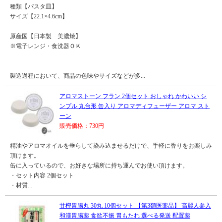
種類【パスタ皿】
サイズ【22.1×4.6cm】
原産国【日本製 美濃焼】
※電子レンジ・食洗器ＯＫ
製造過程において、商品の色味やサイズなどが多...
アロマストーン フラン 2個セット おしゃれ かわいい シ
ンプル 丸台形 缶入り アロマディフューザー アロマ スト
ーン
販売価格：730円
精油やアロマオイルを垂らして染み込ませるだけで、手軽に香りをお楽しみ
頂けます。
缶に入っているので、お好きな場所に持ち運んでお使い頂けます。
・セット内容 2個セット
・材質...
甘樫胃腸丸 30丸 10個セット 【第3類医薬品】 高麗人参入
和漢胃腸薬 食欲不振 胃もたれ 選べる発送 配置薬