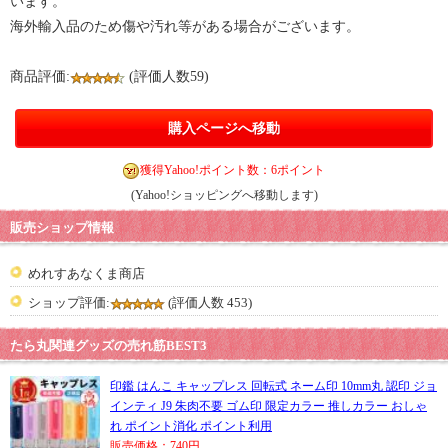
います。
海外輸入品のため傷や汚れ等がある場合がございます。
商品評価:
(評価人数59)
購入ページへ移動
獲得Yahoo!ポイント数：6ポイント
(Yahoo!ショッピングへ移動します)
販売ショップ情報
めれすあなくま商店
ショップ評価:
(評価人数 453)
たら丸関連グッズの売れ筋BEST3
印鑑 はんこ キャップレス 回転式 ネーム印 10mm丸 認印 ジョ
インティ J9 朱肉不要 ゴム印 限定カラー 推しカラー おしゃ
れ ポイント消化 ポイント利用
販売価格：740円