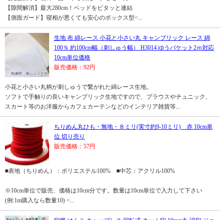
【隙間解消】最大280cm！ベッドをピタッと連結
【側面ガード】寝相が悪くても安心のボックス型<...
生地 布 綿レース 小花と小さい丸 キャンブリック レース 綿
100％ 約100cm幅（刺しゅう幅） H3014 ゆうパケット2ｍ対応
10cm単位価格
販売価格：92円
小花と小さい丸柄が刺しゅうで繋がれた綿レース生地。
ソフトで手触りの良いキャンブリック生地ですので、ブラウスやチュニック、
スカート等のお洋服からカフェカーテンなどのインテリア雑貨等...
ちりめん丸ひも・無地・８ミリ(実寸約9-10ミリ) 赤 10cm単
位 切り売り
販売価格：57円
■表地（ちりめん）：ポリエステル100% ■中芯：アクリル100%
※10cm単位で販売、価格は10cm分です。数量は10cm単位で入力して下さい
(例:1m購入なら数量10) <...