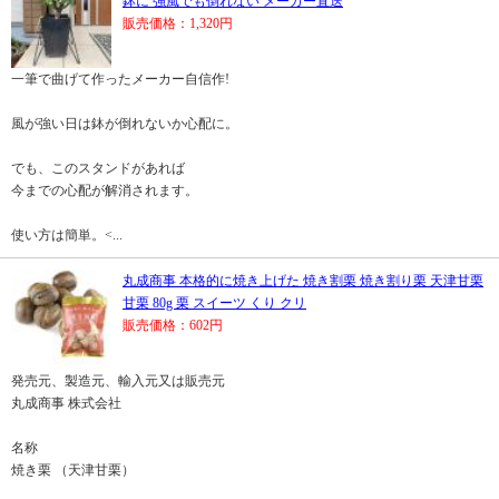
鉢に 強風でも倒れない メーカー直送
販売価格：1,320円
一筆で曲げて作ったメーカー自信作!
風が強い日は鉢が倒れないか心配に。
でも、このスタンドがあれば
今までの心配が解消されます。
使い方は簡単。<...
丸成商事 本格的に焼き上げた 焼き割栗 焼き割り栗 天津甘栗
甘栗 80g 栗 スイーツ くり クリ
販売価格：602円
発売元、製造元、輸入元又は販売元
丸成商事 株式会社
名称
焼き栗 （天津甘栗）