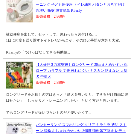
ーニング 子ども用便座 トイレ練習 パタンとおろすだけ
丸洗い 吸盤 設置簡単 Kirarily
販売価格：2,860円
補助便座を出して、セットして、終わったら片付ける…。
1日に何度も繰り返すトイトレだからこそ、そのひと手間が意外と大変。
Kirarilyの「つけっぱなしできる補助便...
【大好評３万本突破】ロングリード 20m まとめやすい 丸
ロープ カラフル 丈夫 外れにくい ナスカン 絡まない 大型
犬 中型犬
販売価格：2,880円
ロングリードをお探しの方はきっと「愛犬を思い切り、できるだけ自由に遊
ばせたい」「しっかりとトレーニングしたい」という方だと思います。
でもロングリードが扱いづらいものだと使いたくて...
バンカーリング スマホリング クリア キラキラ 透明 スト
ーン 指輪 おしゃれ かわいい 360度回転 落下防止 レディ