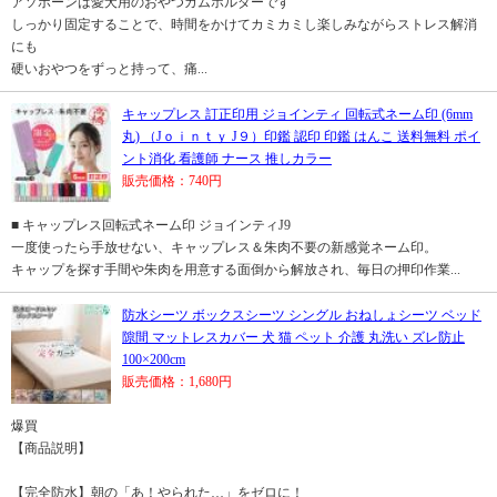
アソボーンは愛犬用のおやつガムホルダーです
しっかり固定することで、時間をかけてカミカミし楽しみながらストレス解消
にも
硬いおやつをずっと持って、痛...
キャップレス 訂正印用 ジョインティ 回転式ネーム印 (6mm
丸) （Jｏｉｎｔｙ J９）印鑑 認印 印鑑 はんこ 送料無料 ポイ
ント消化 看護師 ナース 推しカラー
販売価格：740円
■ キャップレス回転式ネーム印 ジョインティJ9
一度使ったら手放せない、キャップレス＆朱肉不要の新感覚ネーム印。
キャップを探す手間や朱肉を用意する面倒から解放され、毎日の押印作業...
防水シーツ ボックスシーツ シングル おねしょシーツ ベッド
隙間 マットレスカバー 犬 猫 ペット 介護 丸洗い ズレ防止
100×200cm
販売価格：1,680円
爆買
【商品説明】
【完全防水】朝の「あ！やられた…」をゼロに！