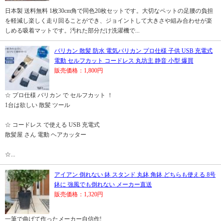
日本製 送料無料 1枚30cm角で同色20枚セットです。大切なペットの足腰の負担
を軽減し楽しく走り回ることができ、ジョイントして大きさや組み合わせが楽
しめる吸着マットです。汚れた部分だけ洗濯機で...
バリカン 散髪 防水 電気バリカン プロ仕様 子供 USB 充電式
電動 セルフカット コードレス 丸坊主 静音 小型 爆買
販売価格：1,800円
☆ プロ仕様 バリカン で セルフカット ！
1台は欲しい 散髪 ツール
☆ コードレス で使える USB 充電式
散髪屋 さん 電動 ヘアカッター
☆...
アイアン 倒れない 鉢 スタンド 丸鉢 角鉢 どちらも使える 8号
鉢に 強風でも倒れない メーカー直送
販売価格：1,320円
一筆で曲げて作ったメーカー自信作!