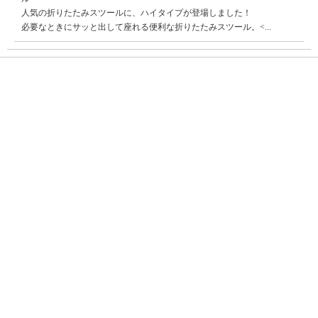
人気の折りたたみスツールに、ハイタイプが登場しました！
必要なときにサッと出して座れる便利な折りたたみスツール。<...