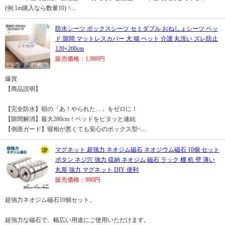
(例:1m購入なら数量10) <...
防水シーツ ボックスシーツ セミダブル おねしょシーツ ベッ
ド 隙間 マットレスカバー 犬 猫 ペット 介護 丸洗い ズレ防止
120×200cm
販売価格：1,980円
爆買
【商品説明】
【完全防水】朝の「あ！やられた…」をゼロに！
【隙間解消】最大280cm！ベッドをピタッと連結
【側面ガード】寝相が悪くても安心のボックス型<...
マグネット 超強力 ネオジム磁石 ネオジウム磁石 10個 セット
ボタン ネジ穴 強力 収納 ネオジム 磁石 ラック 棚 机 壁 薄い
丸形 強力 マグネット DIY 便利
販売価格：980円
超強力ネオジム磁石10個セット。
超強力な磁石で、幅広い用途にご使用いただけます。