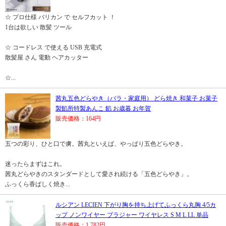
☆ プロ仕様 バリカン で セルフカット ！
1台は欲しい 散髪 ツール
☆ コードレス で使える USB 充電式
散髪屋 さん 電動 ヘアカッター
☆...
茜丸五色どらやき（バラ・家庭用） どら焼き 和菓子 お菓子
製餡所特製あんこ 餡 お歳暮 お年賀
販売価格：164円
五つの彩り、ひと口で虜。茜丸といえば、やっぱり五色どらやき。
迷ったらまずはこれ。
茜丸どらやきのスタンダードとして愛され続ける「五色どらやき」。
ふっくら香ばしく焼き...
ルシアン LECIEN 下がり胸を持ち上げてふっくら丸胸 4/5カ
ップ ノンワイヤー ブラジャー ワイヤレス S M L LL 単品
販売価格：1,782円