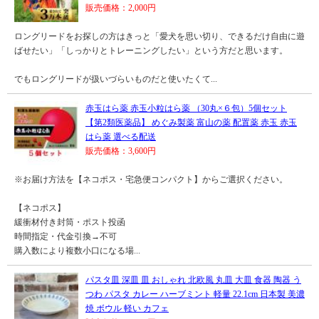
販売価格：2,000円
ロングリードをお探しの方はきっと「愛犬を思い切り、できるだけ自由に遊
ばせたい」「しっかりとトレーニングしたい」という方だと思います。
でもロングリードが扱いづらいものだと使いたくて...
赤玉はら薬 赤玉小粒はら薬 （30丸×６包）5個セット
【第2類医薬品】 めぐみ製薬 富山の薬 配置薬 赤玉 赤玉
はら薬 選べる配送
販売価格：3,600円
※お届け方法を【ネコポス・宅急便コンパクト】からご選択ください。
【ネコポス】
緩衝材付き封筒・ポスト投函
時間指定・代金引換→不可
購入数により複数小口になる場...
パスタ皿 深皿 皿 おしゃれ 北欧風 丸皿 大皿 食器 陶器 う
つわ パスタ カレー ハーブミント 軽量 22.1cm 日本製 美濃
焼 ボウル 軽い カフェ