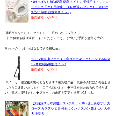
つけっぱなし補助便座 便座 トイトレ 子供用 トイレトレ
ーニング 子ども用便座 トイレ練習 パタンとおろすだけ
丸洗い 吸盤 設置簡単 Kirarily
販売価格：2,860円
補助便座を出して、セットして、終わったら片付ける…。
1日に何度も繰り返すトイトレだからこそ、そのひと手間が意外と大変。
Kirarilyの「つけっぱなしできる補助便...
シンワ測定 丸ノコガイド定規 たためるエルアングルNext
1m 角度切断機能付 73123
販売価格：7,275円
※メーカー確認後の出荷となります！確認後欠品・廃番等の問題が発生しま
したらご連絡いたします！ご了承願います ◆本体をたためるので持ち運
び、収納に便利です。◆突き当ての角度を変更する事で75～13...
【大好評３万本突破】ロングリード 10m まとめやすい 丸
ロープ カラフル 丈夫 外れにくい ナスカン 絡まない 大型
犬 中型犬