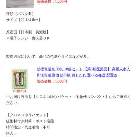
販売価格：1,200円
種類【パスタ皿】
サイズ【22.1×4.6cm】
原産国【日本製 美濃焼】
※電子レンジ・食洗器ＯＫ
製造過程において、商品の色味やサイズなどが多...
甘樫胃腸丸 30丸 10個セット 【第3類医薬品】 高麗人参入
和漢胃腸薬 食欲不振 胃もたれ 選べる発送 配置薬
販売価格：1,300円
※お届け方法を【クロネコゆうパケット・宅急便コンパクト】からご選択く
ださい。
【クロネコゆうパケット】
緩衝材付き封筒・ポスト投函
時間指定・代金引換→不可
購入...