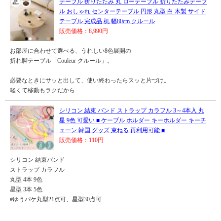
テーブル 折りたたみ 丸 ローテーブル 折りたたみテーブ
ル おしゃれ センターテーブル 円形 丸型 白 木製 サイド
テーブル 完成品 机 幅80cm クルール
販売価格：8,990円
お部屋に合わせて選べる、うれしい8色展開の
折れ脚テーブル「Couleur クルール」。
必要なときにサッと出して、使い終わったらスッと片づけ。
軽くて移動もラクだから...
シリコン 結束 バンド ストラップ カラフル 3～4本入 丸
星 9色 可愛い ■ ケーブル ホルダー キーホルダー キーチ
ェーン 韓国 グッズ 束ねる 再利用可能 ■
販売価格：110円
シリコン 結束バンド
ストラップ カラフル
丸型 4本 9色
星型 3本 5色
#ゆうパケ丸型21点可、星型30点可