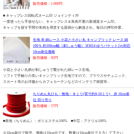
販売価格：1,000円
■ キャップレス回転式ネーム印 ジョインティJ9
一度使ったら手放せない、キャップレス＆朱肉不要の新感覚ネーム印。
キャップを探す手間や朱肉を用意する面倒から解放され、毎日の押印作業...
生地 布 綿レース 小花と小さい丸 キャンブリック レース 綿
100％ 約100cm幅（刺しゅう幅） H3014 ゆうパケット2ｍ対応
10cm単位価格
販売価格：92円
小花と小さい丸柄が刺しゅうで繋がれた綿レース生地。
ソフトで手触りの良いキャンブリック生地ですので、ブラウスやチュニック、
スカート等のお洋服からカフェカーテンなどのインテリア雑貨等...
ちりめん丸ひも・無地・８ミリ(実寸約9-10ミリ) 赤 10cm単
位 切り売り
販売価格：57円
■表地（ちりめん）：ポリエステル100% ■中芯：アクリル100%
※10cm単位で販売、価格は10cm分です。数量は10cm単位で入力して下さい