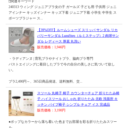
□関連キーワード
240313 ウィング ジュニアブラ女の子 ガールズ 子ども用 子供用 ジュニ
アインナー キッズインナー キッズ下着 ジュニア下着 小学生 中学生 ス
ポーツブラジャー ス...
【39%OFF】ルームシューズ スリッパ サンダル リカ
バリーサンダル LumiStep（ルミステップ）2 肉球サン
ダル レディース 厚底 丸洗い
販売価格：1,946円
・ラディアンヌ | 育乳ブラやナイトブラ、脇肉ブラ専門
バストエイジングに着目したブラで今の自分の美しさに気づいて欲し
い。
ブラ2,490円～、365日商品発送、送料無料、交...
スツール 丸椅子 椅子 カウンターチェア 折りたたみ椅
子 ハイスツール おしゃれ 折りたたみ 北欧 洗面所 キ
ッチン パイプ椅子 シンプル チェア イス 完成品
販売価格：3,190円
●ポップなカラーから落ち着いた色までお部屋を彩る折りたたみスツー
ル