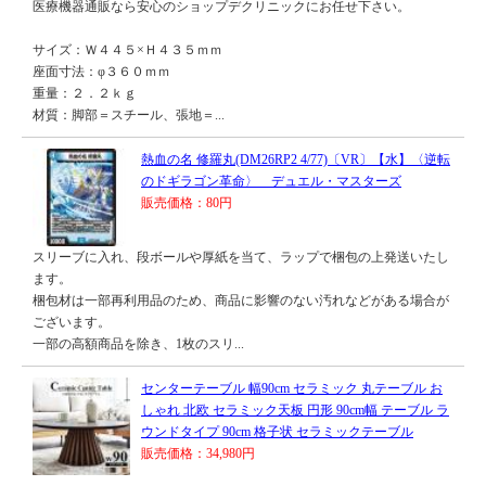
医療機器通販なら安心のショップデクリニックにお任せ下さい。
サイズ：Ｗ４４５×Ｈ４３５ｍｍ
座面寸法：φ３６０ｍｍ
重量：２．２ｋｇ
材質：脚部＝スチール、張地＝...
熱血の名 修羅丸(DM26RP2 4/77)〔VR〕【水】〈逆転
のドギラゴン革命〉 デュエル・マスターズ
販売価格：80円
スリーブに入れ、段ボールや厚紙を当て、ラップで梱包の上発送いたし
ます。
梱包材は一部再利用品のため、商品に影響のない汚れなどがある場合が
ございます。
一部の高額商品を除き、1枚のスリ...
センターテーブル 幅90cm セラミック 丸テーブル お
しゃれ 北欧 セラミック天板 円形 90cm幅 テーブル ラ
ウンドタイプ 90cm 格子状 セラミックテーブル
販売価格：34,980円