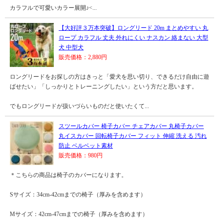
カラフルで可愛いカラー展開♪<...
【大好評３万本突破】ロングリード 20m まとめやすい 丸
ロープ カラフル 丈夫 外れにくい ナスカン 絡まない 大型
犬 中型犬
販売価格：2,880円
ロングリードをお探しの方はきっと「愛犬を思い切り、できるだけ自由に遊
ばせたい」「しっかりとトレーニングしたい」という方だと思います。
でもロングリードが扱いづらいものだと使いたくて...
スツールカバー 椅子カバー チェアカバー 丸椅子カバー
丸イスカバー 回転椅子カバー フィット 伸縮 洗える 汚れ
防止 ベルベット素材
販売価格：980円
＊こちらの商品は椅子のカバーになります。
Sサイズ：34cm-42cmまでの椅子（厚みを含めます）
Mサイズ：42cm-47cmまでの椅子（厚みを含めます）