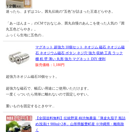
迷ったら、まずはコレ。茜丸伝統の“五色”が詰まった王道どらやき。
「あ～ほんま～」のCMでおなじみ、茜丸自慢のあんこを使った人気の『茜
丸五色どらやき』。
ふっくら生地に五色の...
マグネット 超強力 10個セット ネオジム 磁石 ネオジム磁
石 ネオジウム磁石 ボタン ネジ穴 強力 収納 工具 ラック
棚 机 壁 薄い 丸形 強力 マグネット DIY 便利
販売価格：1,180円
超強力ネオジム磁石10個セット。
超強力な磁石で、幅広い用途にご使用いただけます。
一度くっついたら簡単に離れないので固定しやすい。
重いものを固定するときやマ...
【全国送料無料】伝統野菜 柿渋無農薬「薄皮丸茄子 瓶詰
め浅漬け 900ml×2本」山形県飯豊町産 ※沖縄県・離島除
く