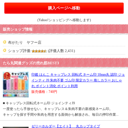
購入ページへ移動
(Yahoo!ショッピングへ移動します)
販売ショップ情報
布がたり ヤフー店
ショップ評価:
(評価人数 2,431)
たら丸関連グッズの売れ筋BEST3
印鑑 はんこ キャップレス 回転式 ネーム印 10mm丸 認印 ジョ
インティ J9 朱肉不要 ゴム印 限定カラー 推しカラー おしゃ
れ ポイント消化 ポイント利用
販売価格：740円
■ キャップレス回転式ネーム印 ジョインティJ9
一度使ったら手放せない、キャップレス＆朱肉不要の新感覚ネーム印。
キャップを探す手間や朱肉を用意する面倒から解放され、毎日の押印作業...
ゼリーホルダー【エイト】 丸カップタイプ