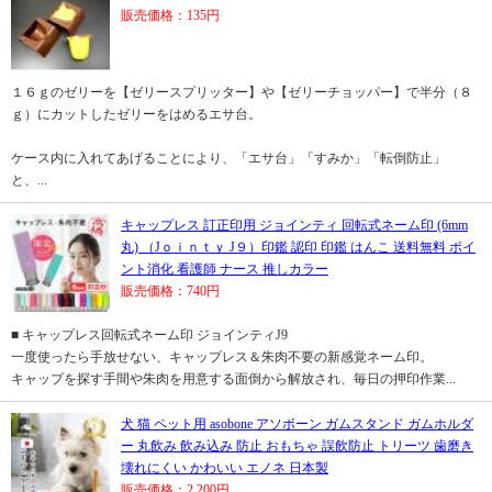
販売価格：135円
１６ｇのゼリーを【ゼリースプリッター】や【ゼリーチョッパー】で半分（８
ｇ）にカットしたゼリーをはめるエサ台。
ケース内に入れてあげることにより、「エサ台」「すみか」「転倒防止」
と、...
キャップレス 訂正印用 ジョインティ 回転式ネーム印 (6mm
丸) （Jｏｉｎｔｙ J９）印鑑 認印 印鑑 はんこ 送料無料 ポイ
ント消化 看護師 ナース 推しカラー
販売価格：740円
■ キャップレス回転式ネーム印 ジョインティJ9
一度使ったら手放せない、キャップレス＆朱肉不要の新感覚ネーム印。
キャップを探す手間や朱肉を用意する面倒から解放され、毎日の押印作業...
犬 猫 ペット用 asobone アソボーン ガムスタンド ガムホルダ
ー 丸飲み 飲み込み 防止 おもちゃ 誤飲防止 トリーツ 歯磨き
壊れにくい かわいい エノネ 日本製
販売価格：2,200円