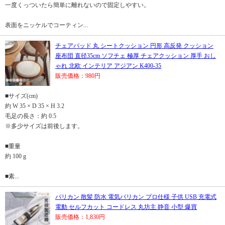
一度くっついたら簡単に離れないので固定しやすい。
表面をニッケルでコーティン...
チェアパッド 丸 シートクッション 円形 高反発 クッション
座布団 直径35cm ソフチェ 極厚 チェアクッション 厚手 おし
ゃれ 北欧 インテリア アジアン K400-35
販売価格：980円
■サイズ(cm)
約 W 35 × D 35 × H 3.2
毛足の長さ：約 0.5
※多少サイズは前後します。
■重量
約 100 g
■素...
バリカン 散髪 防水 電気バリカン プロ仕様 子供 USB 充電式
電動 セルフカット コードレス 丸坊主 静音 小型 爆買
販売価格：1,830円