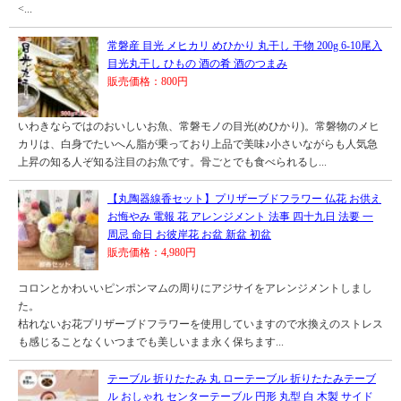
<...
常磐産 目光 メヒカリ めひかり 丸干し 干物 200g 6-10尾入
目光丸干し ひもの 酒の肴 酒のつまみ
販売価格：800円
いわきならではのおいしいお魚、常磐モノの目光(めひかり)。常磐物のメヒ
カリは、白身でたいへん脂が乗っており上品で美味♪小さいながらも人気急
上昇の知る人ぞ知る注目のお魚です。骨ごとでも食べられるし...
【丸陶器線香セット】プリザーブドフラワー 仏花 お供え
お悔やみ 電報 花 アレンジメント 法事 四十九日 法要 一
周忌 命日 お彼岸花 お盆 新盆 初盆
販売価格：4,980円
コロンとかわいいピンポンマムの周りにアジサイをアレンジメントしまし
た。
枯れないお花プリザーブドフラワーを使用していますので水換えのストレス
も感じることなくいつまでも美しいまま永く保ちます...
テーブル 折りたたみ 丸 ローテーブル 折りたたみテーブ
ル おしゃれ センターテーブル 円形 丸型 白 木製 サイド