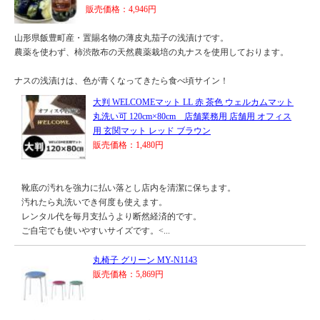
販売価格：4,946円
山形県飯豊町産・置賜名物の薄皮丸茄子の浅漬けです。
農薬を使わず、柿渋散布の天然農薬栽培の丸ナスを使用しております。
ナスの浅漬けは、色が青くなってきたら食べ頃サイン！
大判 WELCOMEマット LL 赤 茶色 ウェルカムマット
丸洗い可 120cm×80cm 店舗業務用 店舗用 オフィス
用 玄関マット レッド ブラウン
販売価格：1,480円
靴底の汚れを強力に払い落とし店内を清潔に保ちます。
汚れたら丸洗いでき何度も使えます。
レンタル代を毎月支払うより断然経済的です。
ご自宅でも使いやすいサイズです。<...
丸椅子 グリーン MY-N1143
販売価格：5,869円