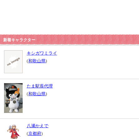
新着キャラクター
キシガワミライ
(
和歌山県
)
たま駅長代理
(
和歌山県
)
八瀬かえで
(
京都府
)