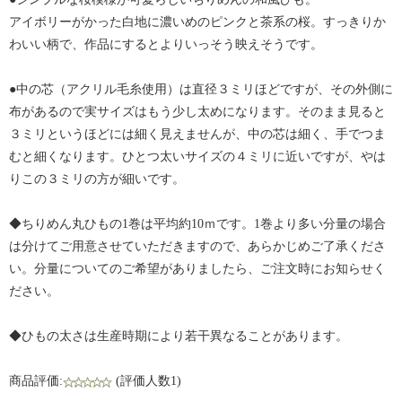
アイボリーがかった白地に濃いめのピンクと茶系の桜。すっきりか
わいい柄で、作品にするとよりいっそう映えそうです。
●中の芯（アクリル毛糸使用）は直径３ミリほどですが、その外側に
布があるので実サイズはもう少し太めになります。そのまま見ると
３ミリというほどには細く見えませんが、中の芯は細く、手でつま
むと細くなります。ひとつ太いサイズの４ミリに近いですが、やは
りこの３ミリの方が細いです。
◆ちりめん丸ひもの1巻は平均約10ｍです。1巻より多い分量の場合
は分けてご用意させていただきますので、あらかじめご了承くださ
い。分量についてのご希望がありましたら、ご注文時にお知らせく
ださい。
◆ひもの太さは生産時期により若干異なることがあります。
商品評価:
(評価人数1)