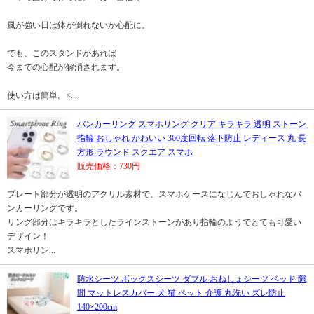
風が強い日は鉢が倒れないか心配に。
でも、このスタンドがあれば
今までの心配が解消されます。
使い方は簡単。<...
バンカーリング スマホリング クリア キラキラ 透明 ストーン
指輪 おしゃれ かわいい 360度回転 落下防止 レディース 丸 長
方形 ラウンド スクエア スマホ
販売価格：730円
プレート部分が透明のアクリル素材で、スマホケースになじんでおしゃれなバ
ンカーリングです。
リング部分はキラキラとしたラインストーンがあり指輪のようでとても可愛い
デザイン！
スマホリン...
防水シーツ ボックスシーツ ダブル おねしょシーツ ベッド 隙
間 マットレスカバー 犬 猫 ペット 介護 丸洗い ズレ防止
140×200cm