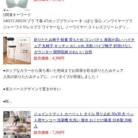
□関連キーワード
240215 260218 ブラ 下着 4/5カップブラジャー すっぽり 安心 ノンワイヤーブラ
ジャー ワイヤレスブラ ワイヤーなし ノーワイヤー ストレスフリー レディ...
折りたたみ椅子 軽量 背もたれ コンパクト 座面が高い ハイチ
ェア 丸椅子 キッチン おしゃれ 北欧 パイプ椅子 肘掛けなし
カウンター 隙間収納 かわいい 台所
販売価格：4,390円
●ポップなカラーから落ち着いた色味までお部屋を彩る折りたたみチェア
人気の折りたたみチェアに、ハイタイプが登場しました！
●省スペースデザインで置きやすい
●軽...
ジョイントマット カーペット タイル 滑り止め 30x30 犬 ペッ
ト用サンコー 洗濯機 丸洗い 撥水 おくだけ吸着 日本製 20枚
入
販売価格：7,260円