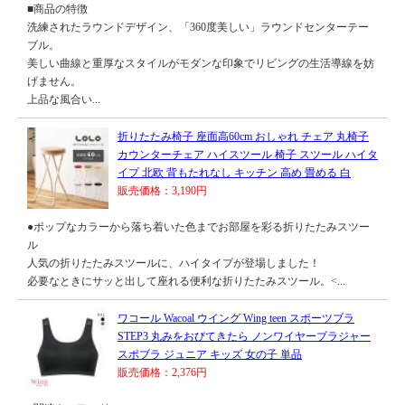
■商品の特徴
洗練されたラウンドデザイン、「360度美しい」ラウンドセンターテー
ブル。
美しい曲線と重厚なスタイルがモダンな印象でリビングの生活導線を妨
げません。
上品な風合い...
折りたたみ椅子 座面高60cm おしゃれ チェア 丸椅子
カウンターチェア ハイスツール 椅子 スツール ハイタ
イプ 北欧 背もたれなし キッチン 高め 畳める 白
販売価格：3,190円
●ポップなカラーから落ち着いた色までお部屋を彩る折りたたみスツー
ル
人気の折りたたみスツールに、ハイタイプが登場しました！
必要なときにサッと出して座れる便利な折りたたみスツール。<...
ワコール Wacoal ウイング Wing teen スポーツブラ
STEP3 丸みをおびてきたら ノンワイヤーブラジャー
スポブラ ジュニア キッズ 女の子 単品
販売価格：2,376円