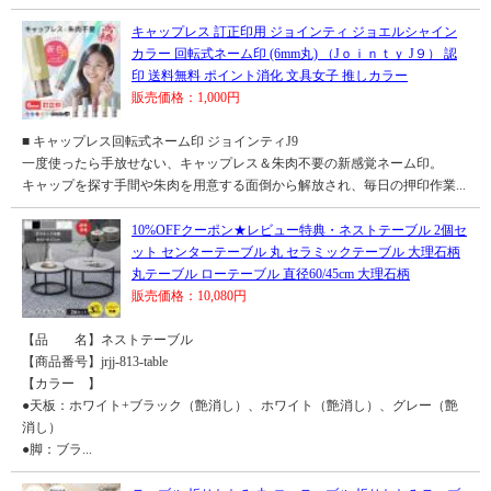
キャップレス 訂正印用 ジョインティ ジョエルシャイン
カラー 回転式ネーム印 (6mm丸) （Jｏｉｎｔｙ J９） 認
印 送料無料 ポイント消化 文具女子 推しカラー
販売価格：1,000円
■ キャップレス回転式ネーム印 ジョインティJ9
一度使ったら手放せない、キャップレス＆朱肉不要の新感覚ネーム印。
キャップを探す手間や朱肉を用意する面倒から解放され、毎日の押印作業...
10%OFFクーポン★レビュー特典・ネストテーブル 2個セ
ット センターテーブル 丸 セラミックテーブル 大理石柄
丸テーブル ローテーブル 直径60/45cm 大理石柄
販売価格：10,080円
【品 名】ネストテーブル
【商品番号】jrjj-813-table
【カラー 】
●天板：ホワイト+ブラック（艶消し）、ホワイト（艶消し）、グレー（艶
消し）
●脚：ブラ...