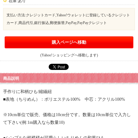
在庫:あり
支払い方法:クレジットカード,Yahoo!ウォレットに登録しているクレジット
カード,商品代引,銀行振込,郵便振替,PayPay,PayPayクレジット
購入ページへ移動
(Yahoo!ショッピングへ移動します)
商品説明
手作りに和柄ひも/縮緬紐
■表地（ちりめん）：ポリエステル100% 中芯：アクリル100%
※10cm単位で販売、価格は10cm分です。数量は10cm単位で入力し
て下さい(例:1m購入なら数量10)
●シンプルな桜模様が可愛らしいちりめんの和風ひも。