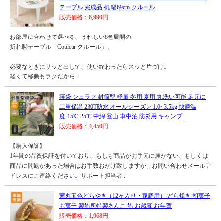
テーブル 完成品 机 幅69cm クルール
販売価格：6,990円
お部屋に合わせて選べる、うれしい8色展開の
折れ脚テーブル「Couleur クルール」。
必要なときにサッと出して、使い終わったらスッと片づけ。
軽くて移動もラクだから...
寝袋 シュラフ 封筒型 軽量 冬用 夏用 丸洗い可能 足元に
二重保温 230T防水 オールシーズン 1.0~3.5kg 快適温
度-15℃-25℃ 中綿 登山 車中泊 防災用 キャンプ
販売価格：4,450円
【購入保証】
1年間の品質保証を付いており、もしも商品がお手元に届かない、もしくは
商品に問題があった場合はお手数おかけ致しますが、お問い合わせメールア
ドレスにご連絡ください。サポート担当者...
茜丸五色どらやき（12ヶ入り・家庭用） どら焼き 和菓子
お菓子 製餡所特製あんこ 餡 お歳暮 お年賀
販売価格：1,968円