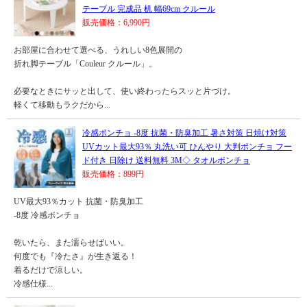
テーブル 完成品 机 幅69cm クルール
販売価格：6,990円
お部屋に合わせて選べる、うれしい8色展開の
折れ脚テーブル「Couleur クルール」。
必要なときにサッと出して、使い終わったらスッと片づけ。
軽くて移動もラクだから...
冷感ポンチョ -8度 抗菌・防臭加工 暑さ対策 日焼け対策
UVカット最大93％ 丸洗い可 ひんやり 大判ポンチョ フー
ド付き 日除け 送料無料 3M◇ タオルポンチョ
販売価格：899円
UV最大93％カット 抗菌・防臭加工
-8度 冷感ポンチョ
乾いたら、また濡らせばいい。
何度でも『冷たさ』が生き返る！
着るだけで涼しい。
冷感仕様...