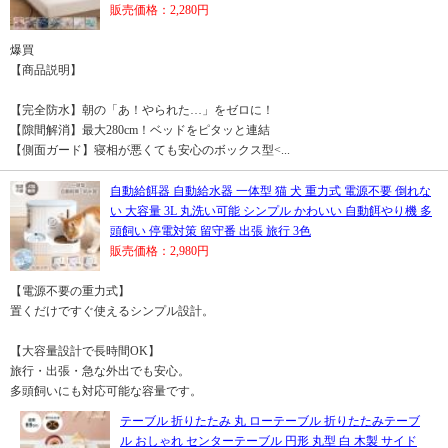
販売価格：2,280円
爆買
【商品説明】
【完全防水】朝の「あ！やられた…」をゼロに！
【隙間解消】最大280cm！ベッドをピタッと連結
【側面ガード】寝相が悪くても安心のボックス型<...
自動給餌器 自動給水器 一体型 猫 犬 重力式 電源不要 倒れな
い 大容量 3L 丸洗い可能 シンプル かわいい 自動餌やり機 多
頭飼い 停電対策 留守番 出張 旅行 3色
販売価格：2,980円
【電源不要の重力式】
置くだけですぐ使えるシンプル設計。
【大容量設計で長時間OK】
旅行・出張・急な外出でも安心。
多頭飼いにも対応可能な容量です。
テーブル 折りたたみ 丸 ローテーブル 折りたたみテーブ
ル おしゃれ センターテーブル 円形 丸型 白 木製 サイド