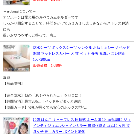
～asoboneについて～
アソボーンは愛犬用のおやつガムホルダーです
しっかり固定することで、時間をかけてカミカミし楽しみながらストレス解消
にも
硬いおやつをずっと持って、痛...
防水シーツ ボックスシーツ シングル おねしょシーツ ベッド
隙間 マットレスカバー 犬 猫 ペット 介護 丸洗い ズレ防止
100×200cm
販売価格：1,680円
爆買
【商品説明】
【完全防水】朝の「あ！やられた…」をゼロに！
【隙間解消】最大280cm！ベッドをピタッと連結
【側面ガード】寝相が悪くても安心のボックス型<...
印鑑 はんこ キャップレス 回転式 ネーム印 10mm丸 認印 ジョ
インティジョエルシャインカラー J9 SNS映え ゴム印 女性 文
具女子 推しカラー ポイント消化