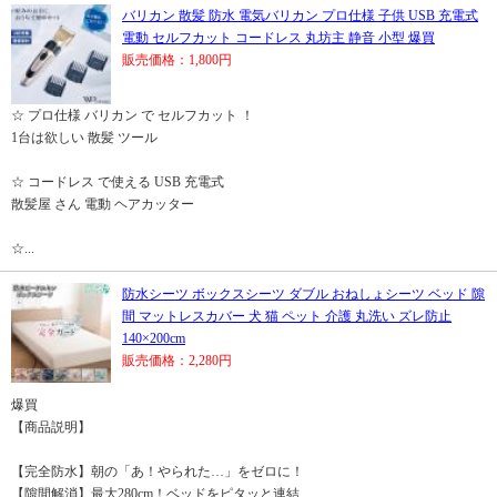
バリカン 散髪 防水 電気バリカン プロ仕様 子供 USB 充電式
電動 セルフカット コードレス 丸坊主 静音 小型 爆買
販売価格：1,800円
☆ プロ仕様 バリカン で セルフカット ！
1台は欲しい 散髪 ツール
☆ コードレス で使える USB 充電式
散髪屋 さん 電動 ヘアカッター
☆...
防水シーツ ボックスシーツ ダブル おねしょシーツ ベッド 隙
間 マットレスカバー 犬 猫 ペット 介護 丸洗い ズレ防止
140×200cm
販売価格：2,280円
爆買
【商品説明】
【完全防水】朝の「あ！やられた…」をゼロに！
【隙間解消】最大280cm！ベッドをピタッと連結