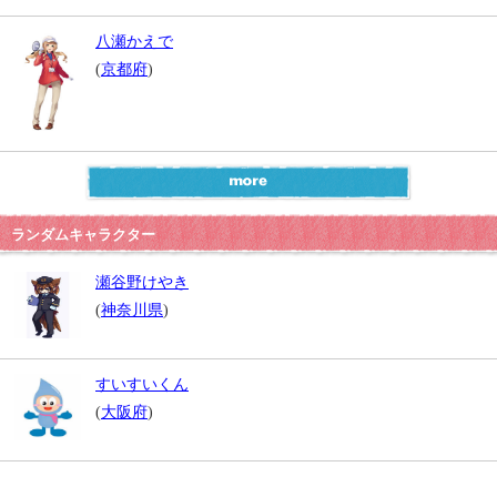
八瀬かえで
(
京都府
)
ランダムキャラクター
瀬谷野けやき
(
神奈川県
)
すいすいくん
(
大阪府
)