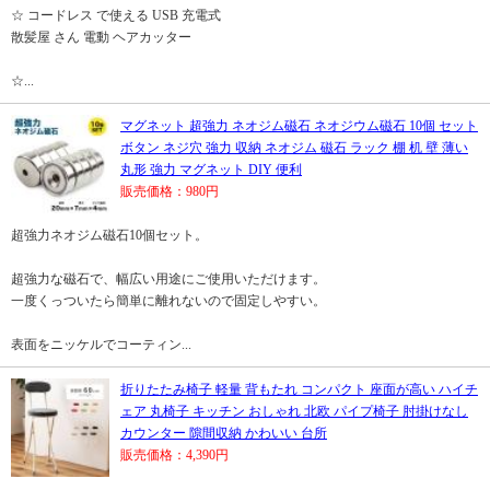
☆ コードレス で使える USB 充電式
散髪屋 さん 電動 ヘアカッター
☆...
マグネット 超強力 ネオジム磁石 ネオジウム磁石 10個 セット
ボタン ネジ穴 強力 収納 ネオジム 磁石 ラック 棚 机 壁 薄い
丸形 強力 マグネット DIY 便利
販売価格：980円
超強力ネオジム磁石10個セット。
超強力な磁石で、幅広い用途にご使用いただけます。
一度くっついたら簡単に離れないので固定しやすい。
表面をニッケルでコーティン...
折りたたみ椅子 軽量 背もたれ コンパクト 座面が高い ハイチ
ェア 丸椅子 キッチン おしゃれ 北欧 パイプ椅子 肘掛けなし
カウンター 隙間収納 かわいい 台所
販売価格：4,390円