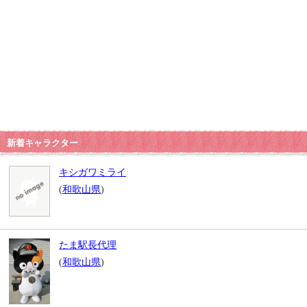
新着キャラクター
キシガワミライ
(
和歌山県
)
たま駅長代理
(
和歌山県
)