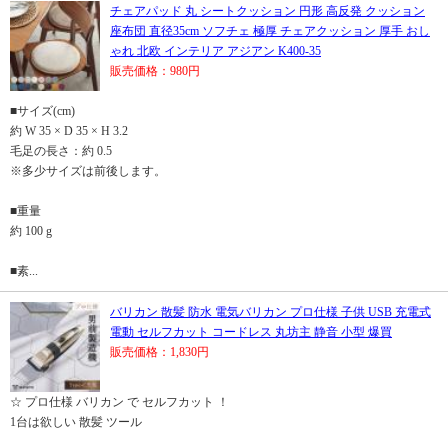
チェアパッド 丸 シートクッション 円形 高反発 クッション
座布団 直径35cm ソフチェ 極厚 チェアクッション 厚手 おし
ゃれ 北欧 インテリア アジアン K400-35
販売価格：980円
■サイズ(cm)
約 W 35 × D 35 × H 3.2
毛足の長さ：約 0.5
※多少サイズは前後します。
■重量
約 100 g
■素...
バリカン 散髪 防水 電気バリカン プロ仕様 子供 USB 充電式
電動 セルフカット コードレス 丸坊主 静音 小型 爆買
販売価格：1,830円
☆ プロ仕様 バリカン で セルフカット ！
1台は欲しい 散髪 ツール