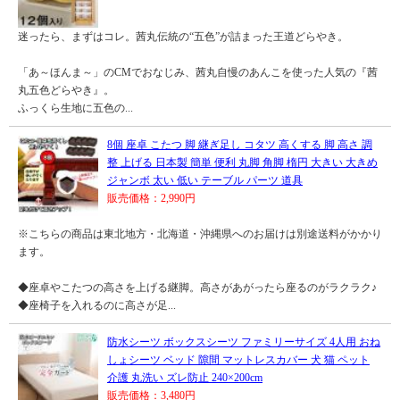
迷ったら、まずはコレ。茜丸伝統の“五色”が詰まった王道どらやき。
「あ～ほんま～」のCMでおなじみ、茜丸自慢のあんこを使った人気の『茜
丸五色どらやき』。
ふっくら生地に五色の...
8個 座卓 こたつ 脚 継ぎ足し コタツ 高くする 脚 高さ 調
整 上げる 日本製 簡単 便利 丸脚 角脚 楕円 大きい 大きめ
ジャンボ 太い 低い テーブル パーツ 道具
販売価格：2,990円
※こちらの商品は東北地方・北海道・沖縄県へのお届けは別途送料がかかり
ます。
◆座卓やこたつの高さを上げる継脚。高さがあがったら座るのがラクラク♪
◆座椅子を入れるのに高さが足...
防水シーツ ボックスシーツ ファミリーサイズ 4人用 おね
しょシーツ ベッド 隙間 マットレスカバー 犬 猫 ペット
介護 丸洗い ズレ防止 240×200cm
販売価格：3,480円