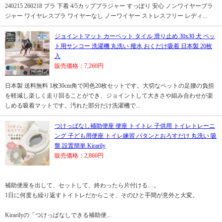
240215 260218 ブラ 下着 4/5カップブラジャー すっぽり 安心 ノンワイヤーブラ
ジャー ワイヤレスブラ ワイヤーなし ノーワイヤー ストレスフリー レディ...
ジョイントマット カーペット タイル 滑り止め 30x30 犬 ペッ
ト用サンコー 洗濯機 丸洗い 撥水 おくだけ吸着 日本製 20枚
入
販売価格：7,260円
日本製 送料無料 1枚30cm角で同色20枚セットです。大切なペットの足腰の負担
を軽減し楽しく走り回ることができ、ジョイントして大きさや組み合わせが楽
しめる吸着マットです。汚れた部分だけ洗濯機で...
つけっぱなし補助便座 便座 トイトレ 子供用 トイレトレーニ
ング 子ども用便座 トイレ練習 パタンとおろすだけ 丸洗い 吸
盤 設置簡単 Kirarily
販売価格：2,860円
補助便座を出して、セットして、終わったら片付ける…。
1日に何度も繰り返すトイトレだからこそ、そのひと手間が意外と大変。
Kirarilyの「つけっぱなしできる補助便...