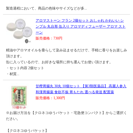
製造過程において、商品の色味やサイズなどが多...
アロマストーン フラン 2個セット おしゃれ かわいい シ
ンプル 丸台形 缶入り アロマディフューザー アロマ スト
ーン
販売価格：730円
精油やアロマオイルを垂らして染み込ませるだけで、手軽に香りをお楽しみ
頂けます。
缶に入っているので、お好きな場所に持ち運んでお使い頂けます。
・セット内容 2個セット
・材質...
甘樫胃腸丸 30丸 10個セット 【第3類医薬品】 高麗人参入
和漢胃腸薬 食欲不振 胃もたれ 選べる発送 配置薬
販売価格：1,300円
※お届け方法を【クロネコゆうパケット・宅急便コンパクト】からご選択く
ださい。
【クロネコゆうパケット】