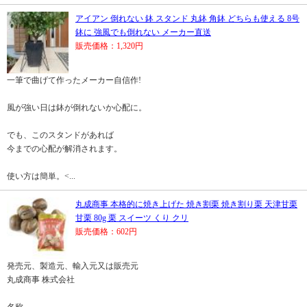
アイアン 倒れない 鉢 スタンド 丸鉢 角鉢 どちらも使える 8号
鉢に 強風でも倒れない メーカー直送
販売価格：1,320円
一筆で曲げて作ったメーカー自信作!
風が強い日は鉢が倒れないか心配に。
でも、このスタンドがあれば
今までの心配が解消されます。
使い方は簡単。<...
丸成商事 本格的に焼き上げた 焼き割栗 焼き割り栗 天津甘栗
甘栗 80g 栗 スイーツ くり クリ
販売価格：602円
発売元、製造元、輸入元又は販売元
丸成商事 株式会社