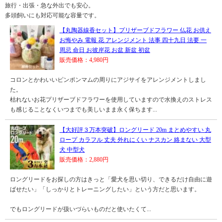
旅行・出張・急な外出でも安心。
多頭飼いにも対応可能な容量です。
【丸陶器線香セット】プリザーブドフラワー 仏花 お供え
お悔やみ 電報 花 アレンジメント 法事 四十九日 法要 一
周忌 命日 お彼岸花 お盆 新盆 初盆
販売価格：4,980円
コロンとかわいいピンポンマムの周りにアジサイをアレンジメントしまし
た。
枯れないお花プリザーブドフラワーを使用していますので水換えのストレス
も感じることなくいつまでも美しいまま永く保ちます...
【大好評３万本突破】ロングリード 20m まとめやすい 丸
ロープ カラフル 丈夫 外れにくい ナスカン 絡まない 大型
犬 中型犬
販売価格：2,880円
ロングリードをお探しの方はきっと「愛犬を思い切り、できるだけ自由に遊
ばせたい」「しっかりとトレーニングしたい」という方だと思います。
でもロングリードが扱いづらいものだと使いたくて...