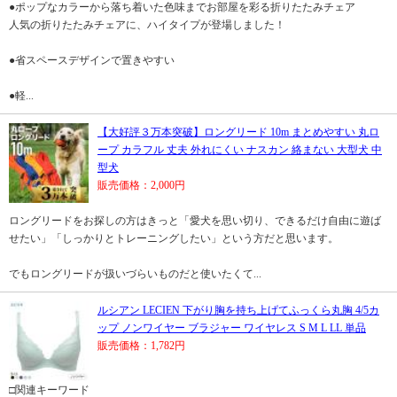
●ポップなカラーから落ち着いた色味までお部屋を彩る折りたたみチェア
人気の折りたたみチェアに、ハイタイプが登場しました！
●省スペースデザインで置きやすい
●軽...
【大好評３万本突破】ロングリード 10m まとめやすい 丸ロ
ープ カラフル 丈夫 外れにくい ナスカン 絡まない 大型犬 中
型犬
販売価格：2,000円
ロングリードをお探しの方はきっと「愛犬を思い切り、できるだけ自由に遊ば
せたい」「しっかりとトレーニングしたい」という方だと思います。
でもロングリードが扱いづらいものだと使いたくて...
ルシアン LECIEN 下がり胸を持ち上げてふっくら丸胸 4/5カ
ップ ノンワイヤー ブラジャー ワイヤレス S M L LL 単品
販売価格：1,782円
□関連キーワード