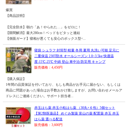
爆買
【商品説明】
【完全防水】朝の「あ！やられた…」をゼロに！
【隙間解消】最大280cm！ベッドをピタッと連結
【側面ガード】寝相が悪くても安心のボックス型<...
寝袋 シュラフ 封筒型 軽量 冬用 夏用 丸洗い可能 足元に
二重保温 230T防水 オールシーズン 1.0~3.5kg 快適温
度-15℃-25℃ 中綿 登山 車中泊 防災用 キャンプ
販売価格：4,450円
【購入保証】
1年間の品質保証を付いており、もしも商品がお手元に届かない、もしくは
商品に問題があった場合はお手数おかけ致しますが、お問い合わせメールア
ドレスにご連絡ください。サポート担当者...
赤玉はら薬 赤玉小粒はら薬 （30丸×６包）5個セット
【第2類医薬品】 めぐみ製薬 富山の薬 配置薬 赤玉 赤玉
はら薬 選べる配送
販売価格：3,600円