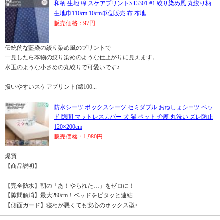
和柄 生地 綿 スケアプリントST3301 #1 絞り染め風 丸絞り柄
生地巾110cm 10cm単位販売 布 布地
販売価格：97円
伝統的な藍染の絞り染め風のプリントで
一見したら本物の絞り染めのような仕上がりに見えます。
水玉のような小さめの丸絞りで可愛いです♪
扱いやすいスケアプリント(綿100...
防水シーツ ボックスシーツ セミダブル おねしょシーツ ベッ
ド 隙間 マットレスカバー 犬 猫 ペット 介護 丸洗い ズレ防止
120×200cm
販売価格：1,980円
爆買
【商品説明】
【完全防水】朝の「あ！やられた…」をゼロに！
【隙間解消】最大280cm！ベッドをピタッと連結
【側面ガード】寝相が悪くても安心のボックス型<...