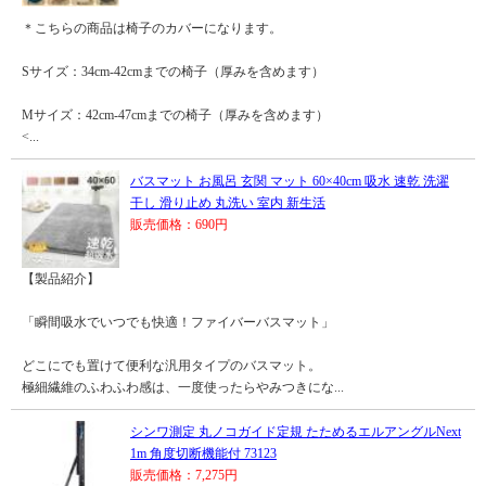
＊こちらの商品は椅子のカバーになります。
Sサイズ：34cm-42cmまでの椅子（厚みを含めます）
Mサイズ：42cm-47cmまでの椅子（厚みを含めます）
<...
バスマット お風呂 玄関 マット 60×40cm 吸水 速乾 洗濯
干し 滑り止め 丸洗い 室内 新生活
販売価格：690円
【製品紹介】
「瞬間吸水でいつでも快適！ファイバーバスマット」
どこにでも置けて便利な汎用タイプのバスマット。
極細繊維のふわふわ感は、一度使ったらやみつきにな...
シンワ測定 丸ノコガイド定規 たためるエルアングルNext
1m 角度切断機能付 73123
販売価格：7,275円