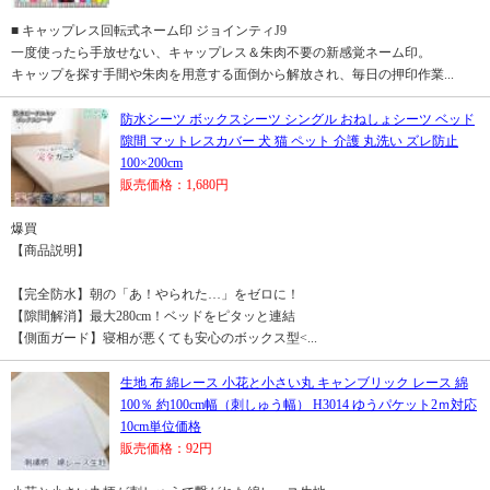
■ キャップレス回転式ネーム印 ジョインティJ9
一度使ったら手放せない、キャップレス＆朱肉不要の新感覚ネーム印。
キャップを探す手間や朱肉を用意する面倒から解放され、毎日の押印作業...
防水シーツ ボックスシーツ シングル おねしょシーツ ベッド
隙間 マットレスカバー 犬 猫 ペット 介護 丸洗い ズレ防止
100×200cm
販売価格：1,680円
爆買
【商品説明】
【完全防水】朝の「あ！やられた…」をゼロに！
【隙間解消】最大280cm！ベッドをピタッと連結
【側面ガード】寝相が悪くても安心のボックス型<...
生地 布 綿レース 小花と小さい丸 キャンブリック レース 綿
100％ 約100cm幅（刺しゅう幅） H3014 ゆうパケット2ｍ対応
10cm単位価格
販売価格：92円