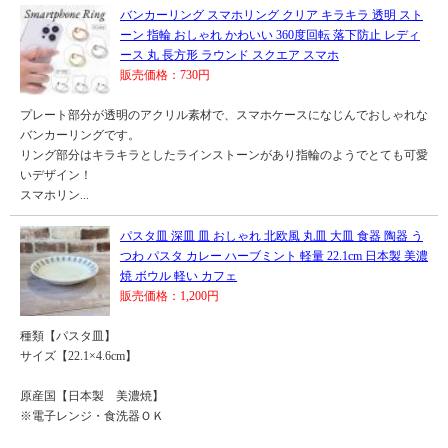
バンカーリング スマホリング クリア キラキラ 透明 スト
ーン 指輪 おしゃれ かわいい 360度回転 落下防止 レディ
ース 丸 長方形 ラウンド スクエア スマホ
販売価格：730円
プレート部分が透明のアクリル素材で、スマホケースになじんでおしゃれな
バンカーリングです。
リング部分はキラキラとしたラインストーンがあり指輪のようでとても可愛
いデザイン！
スマホリン...
パスタ皿 深皿 皿 おしゃれ 北欧風 丸皿 大皿 食器 陶器 う
つわ パスタ カレー ハーブミント 軽量 22.1cm 日本製 美濃
焼 ボウル 軽い カフェ
販売価格：1,200円
種類【パスタ皿】
サイズ【22.1×4.6cm】
原産国【日本製 美濃焼】
※電子レンジ・食洗器ＯＫ