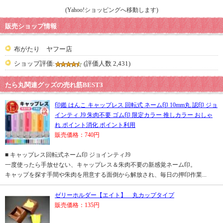
(Yahoo!ショッピングへ移動します)
販売ショップ情報
布がたり ヤフー店
ショップ評価:
(評価人数 2,431)
たら丸関連グッズの売れ筋BEST3
印鑑 はんこ キャップレス 回転式 ネーム印 10mm丸 認印 ジョ
インティ J9 朱肉不要 ゴム印 限定カラー 推しカラー おしゃ
れ ポイント消化 ポイント利用
販売価格：740円
■ キャップレス回転式ネーム印 ジョインティJ9
一度使ったら手放せない、キャップレス＆朱肉不要の新感覚ネーム印。
キャップを探す手間や朱肉を用意する面倒から解放され、毎日の押印作業...
ゼリーホルダー【エイト】 丸カップタイプ
販売価格：135円