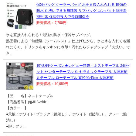
保冷バッグ クーラーバッグ 氷を直接入れられる 最強の
防水 丸洗いできる無縫製 サブバッグ コンパクト熱圧着
密封 氷 保冷剤投入で長時間保冷
販売価格：7,700円
氷を直接入れられる！最強の防水・保冷サブバッグ。
熱圧着による「無縫製（シームレス）」仕上げだから、氷と水を入れても漏
れにくく、ドリンクをキンキンに冷却！汚れたらジャブジャブ「丸洗い」で
き...
10%OFFクーポン★レビュー特典・ネストテーブル 2個セ
ット センターテーブル 丸 セラミックテーブル 大理石柄
丸テーブル ローテーブル 直径60/45cm 大理石柄
販売価格：10,080円
【品 名】ネストテーブル
【商品番号】jrjj-813-table
【カラー 】
●天板：ホワイト+ブラック（艶消し）、ホワイト（艶消し）、グレー（艶
消し）
●脚：ブラ...