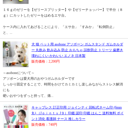
１６ｇのゼリーを【ゼリースプリッター】や【ゼリーチョッパー】で半分（８
ｇ）にカットしたゼリーをはめるエサ台。
ケース内に入れてあげることにより、「エサ台」「すみか」「転倒防止」
と、...
犬 猫 ペット用 asobone アソボーン ガムスタンド ガムホルダ
ー 丸飲み 飲み込み 防止 おもちゃ 誤飲防止 トリーツ 歯磨き
壊れにくい かわいい エノネ 日本製
販売価格：2,200円
～asoboneについて～
アソボーンは愛犬用のおやつガムホルダーです
しっかり固定することで、時間をかけてカミカミし楽しみながらストレス解消
にも
硬いおやつをずっと持って、痛...
キャップレス 訂正印用 ジョインティ 回転式ネーム印 (6mm
丸) （Jｏｉｎｔｙ J９）印鑑 認印 印鑑 はんこ 送料無料 ポイ
ント消化 看護師 ナース 推しカラー
販売価格：740円