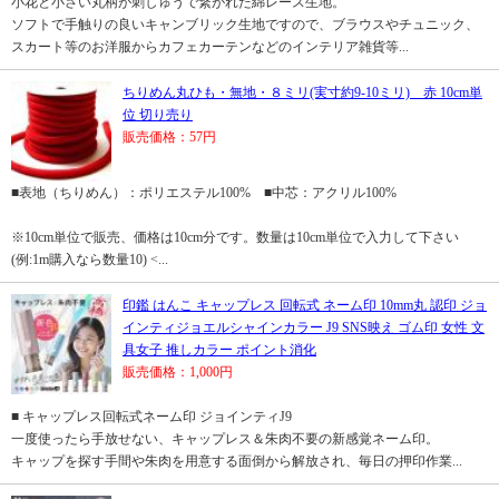
小花と小さい丸柄が刺しゅうで繋がれた綿レース生地。
ソフトで手触りの良いキャンブリック生地ですので、ブラウスやチュニック、
スカート等のお洋服からカフェカーテンなどのインテリア雑貨等...
ちりめん丸ひも・無地・８ミリ(実寸約9-10ミリ) 赤 10cm単
位 切り売り
販売価格：57円
■表地（ちりめん）：ポリエステル100% ■中芯：アクリル100%
※10cm単位で販売、価格は10cm分です。数量は10cm単位で入力して下さい
(例:1m購入なら数量10) <...
印鑑 はんこ キャップレス 回転式 ネーム印 10mm丸 認印 ジョ
インティジョエルシャインカラー J9 SNS映え ゴム印 女性 文
具女子 推しカラー ポイント消化
販売価格：1,000円
■ キャップレス回転式ネーム印 ジョインティJ9
一度使ったら手放せない、キャップレス＆朱肉不要の新感覚ネーム印。
キャップを探す手間や朱肉を用意する面倒から解放され、毎日の押印作業...