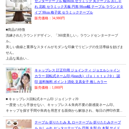
センターテーブル 幅90cm セラミック 丸テーブル おしゃ
れ 北欧 セラミック天板 円形 90cm幅 テーブル ラウンドタ
イプ 90cm 格子状 セラミックテーブル
販売価格：34,980円
■商品の特徴
洗練されたラウンドデザイン、「360度美しい」ラウンドセンターテーブ
ル。
美しい曲線と重厚なスタイルがモダンな印象でリビングの生活導線を妨げま
せん。
上品な風合い...
キャップレス 訂正印用 ジョインティ ジョエルシャイン
カラー 回転式ネーム印 (6mm丸) （Jｏｉｎｔｙ J９） 認
印 送料無料 ポイント消化 文具女子 推しカラー
販売価格：1,000円
■ キャップレス回転式ネーム印 ジョインティJ9
一度使ったら手放せない、キャップレス＆朱肉不要の新感覚ネーム印。
キャップを探す手間や朱肉を用意する面倒から解放され、毎日の押印作業...
テーブル 折りたたみ 丸 ローテーブル 折りたたみテーブ
ル おしゃれ センターテーブル 円形 丸型 白 木製 サイド