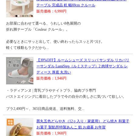
テーブル 完成品 机 幅69cm クルール
販売価格：6,990円
お部屋に合わせて選べる、うれしい8色展開の
折れ脚テーブル「Couleur クルール」。
必要なときにサッと出して、使い終わったらスッと片づけ。
軽くて移動もラクだから...
【39%OFF】ルームシューズ スリッパ サンダル リカバリ
ーサンダル LumiStep（ルミステップ）2 肉球サンダル レ
ディース 厚底 丸洗い
販売価格：1,946円
・ラディアンヌ | 育乳ブラやナイトブラ、脇肉ブラ専門
バストエイジングに着目したブラで今の自分の美しさに気づいて欲しい。
ブラ2,490円～、365日商品発送、送料無料、交...
茜丸五色どらやき（12ヶ入り・家庭用） どら焼き 和菓子
お菓子 製餡所特製あんこ 餡 お歳暮 お年賀
販売価格：1,968円