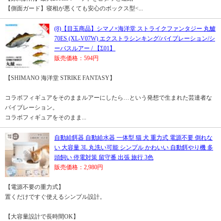
【側面ガード】寝相が悪くても安心のボックス型<...
(8)【目玉商品】シマノ×海洋堂 ストライクファンタジー 丸鱸
70ES (XL-V07W) エクストラシンキング/バイブレーション/シ
ーバスルアー / 【Σ01】
販売価格：594円
【SHIMANO 海洋堂 STRIKE FANTASY】
コラボフィギュアをそのままルアーにしたら…という発想で生まれた芸達者な
バイブレーション。
コラボフィギュアをそのまま...
自動給餌器 自動給水器 一体型 猫 犬 重力式 電源不要 倒れな
い 大容量 3L 丸洗い可能 シンプル かわいい 自動餌やり機 多
頭飼い 停電対策 留守番 出張 旅行 3色
販売価格：2,980円
【電源不要の重力式】
置くだけですぐ使えるシンプル設計。
【大容量設計で長時間OK】