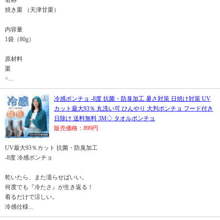
名称
焼き栗 （天津甘栗）
内容量
1袋（80g）
原材料
栗
<...
冷感ポンチョ -8度 抗菌・防臭加工 暑さ対策 日焼け対策 UV
カット最大93％ 丸洗い可 ひんやり 大判ポンチョ フード付き
日除け 送料無料 3M◇ タオルポンチョ
販売価格：899円
UV最大93％カット 抗菌・防臭加工
-8度 冷感ポンチョ
乾いたら、また濡らせばいい。
何度でも『冷たさ』が生き返る！
着るだけで涼しい。
冷感仕様...