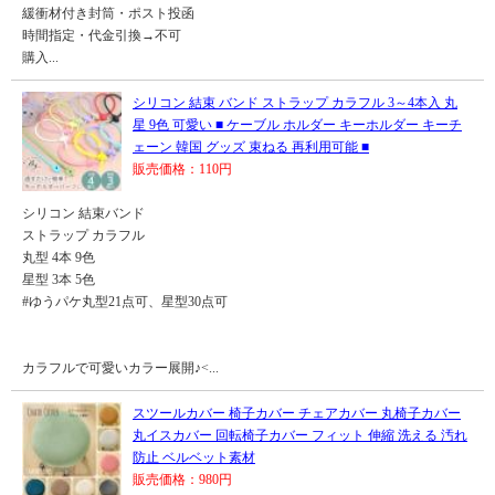
緩衝材付き封筒・ポスト投函
時間指定・代金引換→不可
購入...
シリコン 結束 バンド ストラップ カラフル 3～4本入 丸
星 9色 可愛い ■ ケーブル ホルダー キーホルダー キーチ
ェーン 韓国 グッズ 束ねる 再利用可能 ■
販売価格：110円
シリコン 結束バンド
ストラップ カラフル
丸型 4本 9色
星型 3本 5色
#ゆうパケ丸型21点可、星型30点可
カラフルで可愛いカラー展開♪<...
スツールカバー 椅子カバー チェアカバー 丸椅子カバー
丸イスカバー 回転椅子カバー フィット 伸縮 洗える 汚れ
防止 ベルベット素材
販売価格：980円