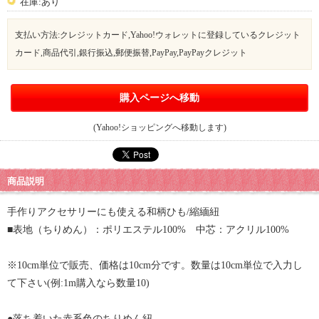
在庫:あり
支払い方法:クレジットカード,Yahoo!ウォレットに登録しているクレジット
カード,商品代引,銀行振込,郵便振替,PayPay,PayPayクレジット
購入ページへ移動
(Yahoo!ショッピングへ移動します)
商品説明
手作りアクセサリーにも使える和柄ひも/縮緬紐
■表地（ちりめん）：ポリエステル100% 中芯：アクリル100%
※10cm単位で販売、価格は10cm分です。数量は10cm単位で入力し
て下さい(例:1m購入なら数量10)
●落ち着いた赤系色のちりめん紐。