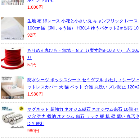
ポイント消化
1,000円
生地 布 綿レース 小花と小さい丸 キャンブリック レース 
100cm幅（刺しゅう幅） H3014 ゆうパケット2ｍ対応 1
92円
ちりめん丸ひも・無地・８ミリ(実寸約9-10ミリ) 赤 10
り
57円
防水シーツ ボックスシーツ セミダブル おねしょシーツ ベ
ットレスカバー 犬 猫 ペット 介護 丸洗い ズレ防止 120×2
1,980円
マグネット 超強力 ネオジム磁石 ネオジウム磁石 10個 セ
ジ穴 強力 収納 ネオジム 磁石 ラック 棚 机 壁 薄い 丸形
DIY 便利
980円