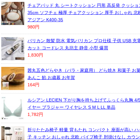
チェアパッド 丸 シートクッション 円形 高反発 クッショ
35cm ソフチェ 極厚 チェアクッション 厚手 おしゃれ 北
アジアン K400-35
980円
バリカン 散髪 防水 電気バリカン プロ仕様 子供 USB 充
カット コードレス 丸坊主 静音 小型 爆買
1,830円
茜丸五色どらやき（バラ・家庭用） どら焼き 和菓子 お菓
あんこ 餡 お歳暮 お年賀
164円
ルシアン LECIEN 下がり胸を持ち上げてふっくら丸胸 4/
イヤー ブラジャー ワイヤレス S M L LL 単品
1,782円
折りたたみ椅子 軽量 背もたれ コンパクト 座面が高い ハ
子 キッチン おしゃれ 北欧 パイプ椅子 肘掛けなし カウ