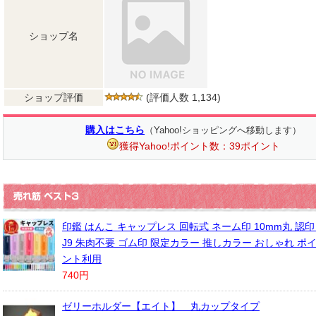
ショップ名
ショップ評価
(評価人数 1,134)
購入はこちら
（Yahoo!ショッピングへ移動します）
獲得Yahoo!ポイント数：39ポイント
印鑑 はんこ キャップレス 回転式 ネーム印 10mm丸 認
J9 朱肉不要 ゴム印 限定カラー 推しカラー おしゃれ ポ
ント利用
740円
ゼリーホルダー【エイト】 丸カップタイプ