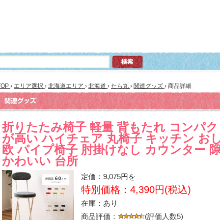
TOP
›
エリア選択
›
北海道エリア
›
北海道
›
たら丸
›
関連グッズ
›
商品詳細
折りたたみ椅子 軽量 背もたれ コンパク
が高い ハイチェア 丸椅子 キッチン お
欧 パイプ椅子 肘掛けなし カウンター 
かわいい 台所
定価：
9,075円
を
特別価格：4,390円(税込)
在庫：あり
商品評価：
(評価人数5)