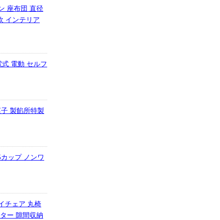
ン 座布団 直径
欧 インテリア
電式 電動 セルフ
子 製餡所特製
5カップ ノンワ
イチェア 丸椅
ンター 隙間収納