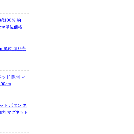
綿100％ 約
0cm単位価格
cm単位 切り売
ッド 隙間 マ
00cm
ット ボタン ネ
 強力 マグネット