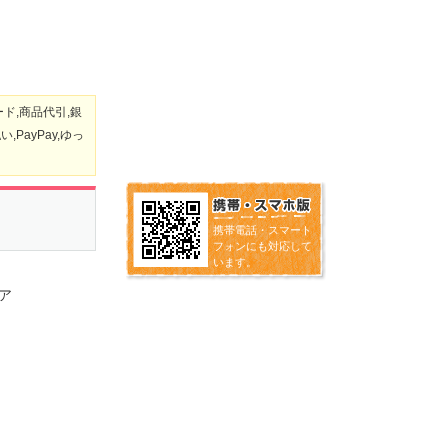
ド,商品代引,銀
PayPay,ゆっ
携帯電話・スマート
フォンにも対応して
います。
ア