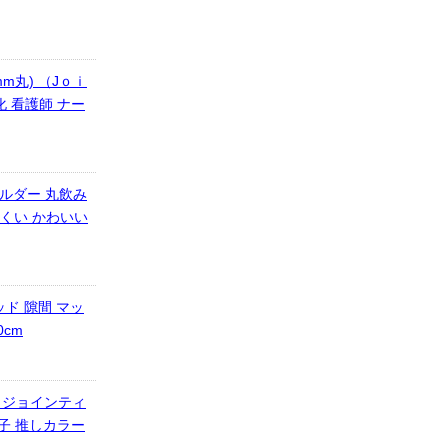
m丸) （Jｏｉ
化 看護師 ナー
ホルダー 丸飲み
にくい かわいい
ド 隙間 マッ
0cm
印 ジョインティ
女子 推しカラー