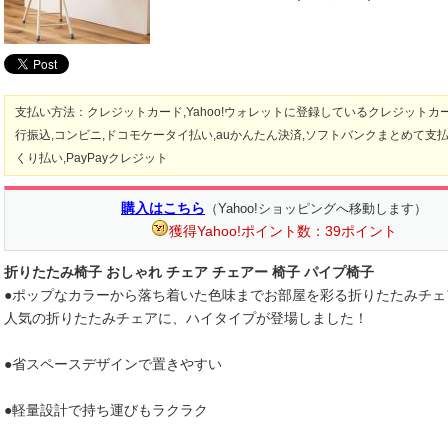
支払い方法：クレジットカード,Yahoo!ウォレットに登録しているクレジットカー
行振込,コンビニ,ドコモケータイ払い,auかんたん決済,ソフトバンクまとめて支払い,
くり払い,PayPayクレジット
購入はこちら
（Yahoo!ショッピングへ移動します）
獲得Yahoo!ポイント数：39ポイント
折りたたみ椅子 おしゃれ チェア チェアー 椅子 パイプ椅子
●ポップなカラーから落ち着いた色味までお部屋を彩る折りたたみチェ
人気の折りたたみチェアに、ハイタイプが登場しました！
●省スペースデザインで置きやすい
●軽量設計で持ち運びもラクラク