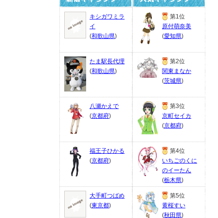
キシガワミラ
第1位
イ
原付萌奈美
(
和歌山県
)
(
愛知県
)
たま駅長代理
第2位
(
和歌山県
)
関東まなか
(
茨城県
)
八瀬かえで
第3位
(
京都府
)
京町セイカ
(
京都府
)
福王子ひかる
第4位
(
京都府
)
いちごのくに
のイーたん
(
栃木県
)
大手町つばめ
第5位
(
東京都
)
黄桜すい
(
秋田県
)