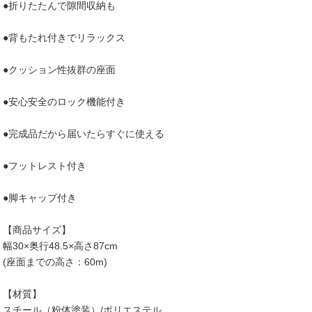
●折りたたんで隙間収納も
●背もたれ付きでリラックス
●クッション性抜群の座面
●安心安全のロック機能付き
●完成品だから届いたらすぐに使える
●フットレスト付き
●脚キャップ付き
【商品サイズ】
幅30×奥行48.5×高さ87cm
(座面までの高さ：60m)
【材質】
スチール（粉体塗装）/ポリエステル