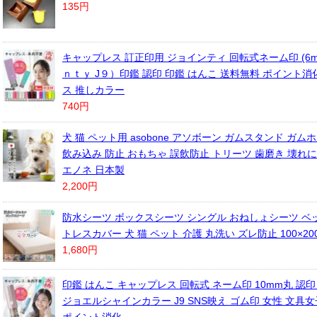
135円
キャップレス 訂正印用 ジョインティ 回転式ネーム印 (6m
ｎｔｙ J９）印鑑 認印 印鑑 はんこ 送料無料 ポイント消
ス 推しカラー
740円
犬 猫 ペット用 asobone アソボーン ガムスタンド ガム
飲み込み 防止 おもちゃ 誤飲防止 トリーツ 歯磨き 壊れ
エノネ 日本製
2,200円
防水シーツ ボックスシーツ シングル おねしょシーツ ベッ
トレスカバー 犬 猫 ペット 介護 丸洗い ズレ防止 100×20
1,680円
印鑑 はんこ キャップレス 回転式 ネーム印 10mm丸 認
ジョエルシャインカラー J9 SNS映え ゴム印 女性 文具