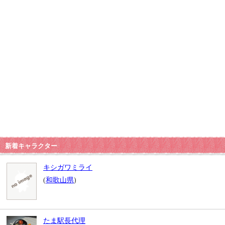
新着キャラクター
キシガワミライ
(
和歌山県
)
たま駅長代理