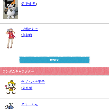
(
和歌山県
)
八瀬かえで
(
京都府
)
ランダムキャラクター
ラブ・ハチ王子
(
東京都
)
タワーくん