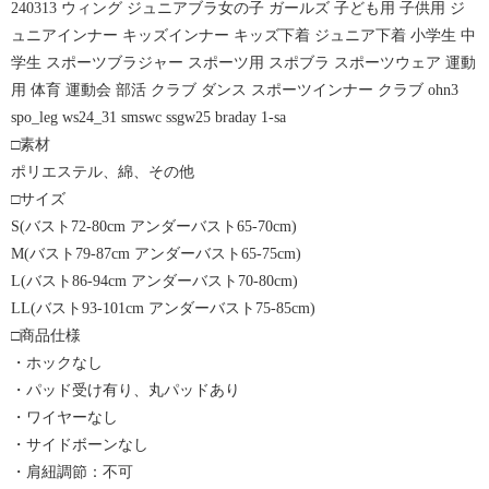
240313 ウィング ジュニアブラ女の子 ガールズ 子ども用 子供用 ジ
ュニアインナー キッズインナー キッズ下着 ジュニア下着 小学生 中
学生 スポーツブラジャー スポーツ用 スポブラ スポーツウェア 運動
用 体育 運動会 部活 クラブ ダンス スポーツインナー クラブ ohn3
spo_leg ws24_31 smswc ssgw25 braday 1-sa
□素材
ポリエステル、綿、その他
□サイズ
S(バスト72-80cm アンダーバスト65-70cm)
M(バスト79-87cm アンダーバスト65-75cm)
L(バスト86-94cm アンダーバスト70-80cm)
LL(バスト93-101cm アンダーバスト75-85cm)
□商品仕様
・ホックなし
・パッド受け有り、丸パッドあり
・ワイヤーなし
・サイドボーンなし
・肩紐調節：不可