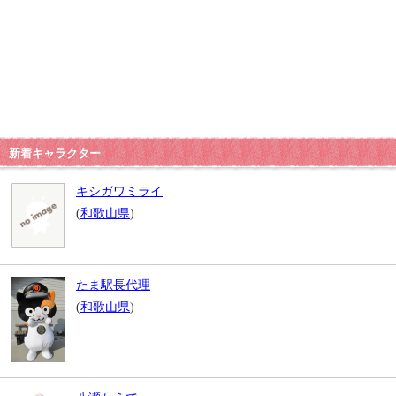
新着キャラクター
キシガワミライ
(
和歌山県
)
たま駅長代理
(
和歌山県
)