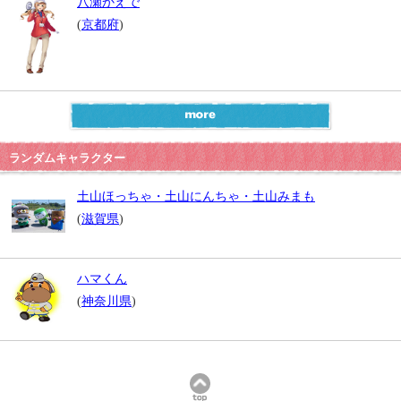
八瀬かえで
(
京都府
)
ランダムキャラクター
土山ほっちゃ・土山にんちゃ・土山みまも
(
滋賀県
)
ハマくん
(
神奈川県
)