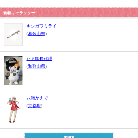
新着キャラクター
キシガワミライ
(
和歌山県
)
たま駅長代理
(
和歌山県
)
八瀬かえで
(
京都府
)