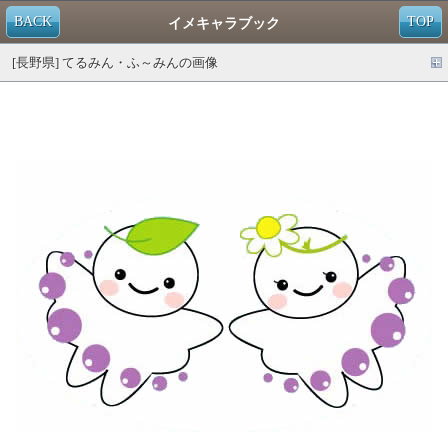
BACK
TOP
イメキャラブック
[長野県] てるみん・ふ～みんの画像