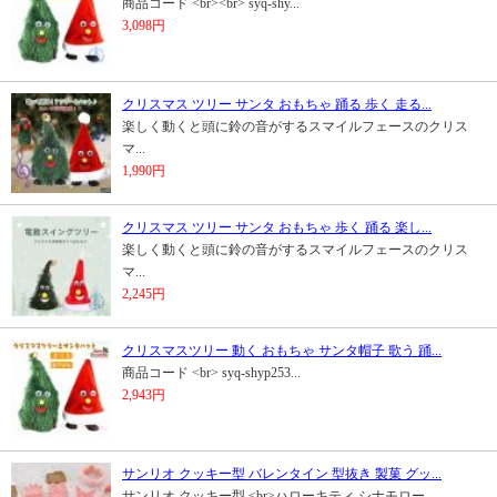
商品コード <br><br> syq-shy...
3,098円
クリスマス ツリー サンタ おもちゃ 踊る 歩く 走る...
楽しく動くと頭に鈴の音がするスマイルフェースのクリス
マ...
1,990円
クリスマス ツリー サンタ おもちゃ 歩く 踊る 楽し...
楽しく動くと頭に鈴の音がするスマイルフェースのクリス
マ...
2,245円
クリスマスツリー 動く おもちゃ サンタ帽子 歌う 踊...
商品コード <br> syq-shyp253...
2,943円
サンリオ クッキー型 バレンタイン 型抜き 製菓 グッ...
サンリオ クッキー型 <br>ハローキティ シナモロー...