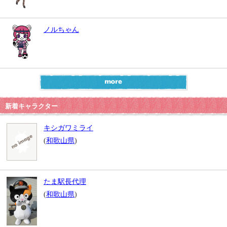
ノルちゃん
新着キャラクター
キシガワミライ
(
和歌山県
)
たま駅長代理
(
和歌山県
)