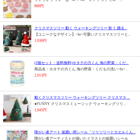
800円
クリスマスツリー 動く ウォーキングツリー 歌う 踊る...
【ユニークなデザイン】<br>可愛いクリスマスツリーと...
1,930円
(2個セット・送料無料)ホタテの力くん 海の野菜・くだ...
商品名：ホタテの力くん 海の野菜・くだもの洗い<br>...
2,013円
動くクリスマスツリー ウォーキングツリー クリスマス ...
●FUNNY クリスマスミュージック ウォーキングツリ...
1,045円
障がい者アート 仮囲い用シール「ツリツリーとカエルくん...
障がい者アーティストが描いたイラストの仮囲いシール