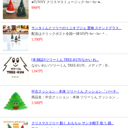
●FUNNY クリスマスミュージック<br><br>●...
990円
サンタくんとツリーのミニオブジェ 置物 ステンドグラス...
配送はクリックポスト全国一律185円<br><br>＊...
1,700円
[本/雑誌]/ツリーくん TREE-KUN/なかい れ...
なかいれい/ツリーくん TREE-KUN、メディア：B...
1,047円
中古クッション・本体 ツリーくん クッション 「バーチ...
商品名：中古クッション・本体 ツリーくん クッション ...
3,500円
クリスマスツリー 動く おもちゃ サンタ帽子 歌う 踊...