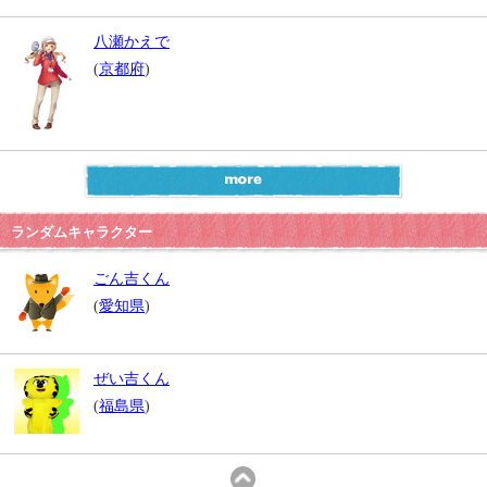
八瀬かえで
(
京都府
)
ランダムキャラクター
ごん吉くん
(
愛知県
)
ぜい吉くん
(
福島県
)