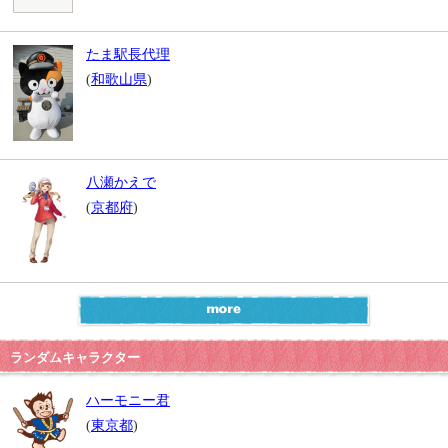
たま駅長代理
(
和歌山県
)
八瀬かえで
(
京都府
)
ランダムキャラクター
ハーモニー君
(
東京都
)