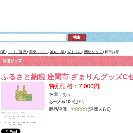
TOP
›
エリア選択
›
関東エリア
›
神奈川県
›
ざまりん
›
関連グッズ
›
商品詳細
ふるさと納税 座間市 ざまりんグッズC
特別価格：7,000円
在庫：あり
お一人様100点限り
商品評価：
(評価人数0)