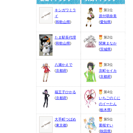
キシガワミラ
第1位
イ
原付萌奈美
(
和歌山県
)
(
愛知県
)
たま駅長代理
第2位
(
和歌山県
)
関東まなか
(
茨城県
)
八瀬かえで
第3位
(
京都府
)
京町セイカ
(
京都府
)
福王子ひかる
第4位
(
京都府
)
いちごのくに
のイーたん
(
栃木県
)
大手町つばめ
第5位
(
東京都
)
黄桜すい
(
秋田県
)