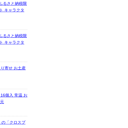
 ふるさと納税限
ト キャラクタ
 ふるさと納税限
ト キャラクタ
取り寄せ お土産
6個入 常温 お
中元
ス」の「クロスプ