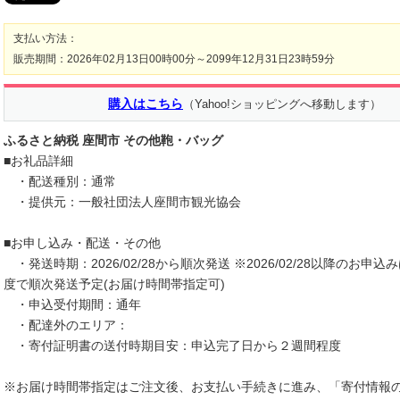
支払い方法：
販売期間：2026年02月13日00時00分～2099年12月31日23時59分
購入はこちら
（Yahoo!ショッピングへ移動します）
ふるさと納税 座間市 その他鞄・バッグ
■お礼品詳細
・配送種別：通常
・提供元：一般社団法人座間市観光協会
■お申し込み・配送・その他
・発送時期：2026/02/28から順次発送 ※2026/02/28以降のお申込
度で順次発送予定(お届け時間帯指定可)
・申込受付期間：通年
・配達外のエリア：
・寄付証明書の送付時期目安：申込完了日から２週間程度
※お届け時間帯指定はご注文後、お支払い手続きに進み、「寄付情報