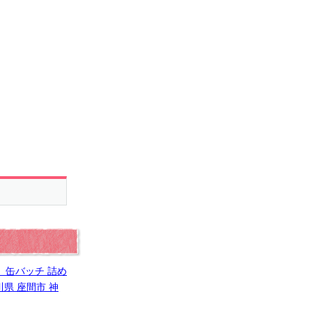
」缶バッチ 詰め
県 座間市 神