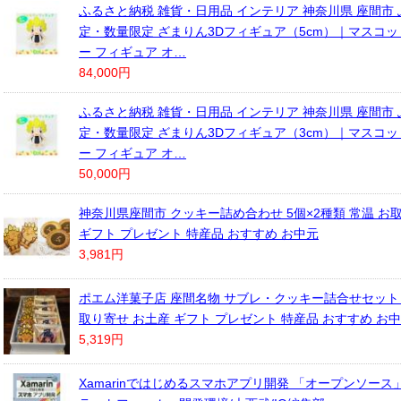
ふるさと納税 雑貨・日用品 インテリア 神奈川県 座間市
定・数量限定 ざまりん3Dフィギュア（5cm）｜マスコッ
ー フィギュア オ…
84,000円
ふるさと納税 雑貨・日用品 インテリア 神奈川県 座間市
定・数量限定 ざまりん3Dフィギュア（3cm）｜マスコッ
ー フィギュア オ…
50,000円
神奈川県座間市 クッキー詰め合わせ 5個×2種類 常温 お
ギフト プレゼント 特産品 おすすめ お中元
3,981円
ポエム洋菓子店 座間名物 サブレ・クッキー詰合せセット 1
取り寄せ お土産 ギフト プレゼント 特産品 おすすめ お
5,319円
Xamarinではじめるスマホアプリ開発 「オープンソー