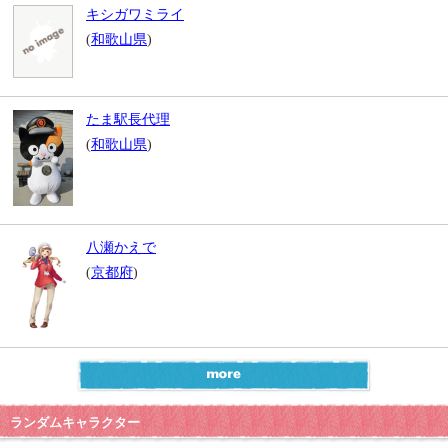
キシガワミライ
(
和歌山県
)
たま駅長代理
(
和歌山県
)
八瀬かえで
(
京都府
)
ランダムキャラクター