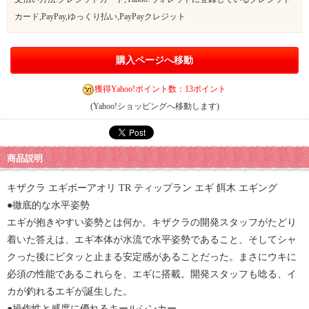
カード,PayPay,ゆっくり払い,PayPayクレジット
購入ページへ移動
獲得Yahoo!ポイント数：13ポイント
(Yahoo!ショッピングへ移動します)
商品説明
キザクラ エギボーアオリ TR ティップラン エギ 餌木 エギング
●徹底的な水平姿勢
エギが抱きやすい姿勢とは何か。キザクラの開発スタッフがたどり
着いた答えは、エギ本体が水流で水平姿勢であること、そしてシャ
クった後にビタッと止まる安定感があることだった。まさにウキに
必須の性能であるこれらを、エギに搭載。開発スタッフも唸る、イ
カが釣れるエギが誕生した。
●操作性と感度に優れるキールシンカー