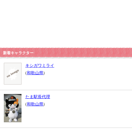
新着キャラクター
キシガワミライ
(
和歌山県
)
たま駅長代理
(
和歌山県
)