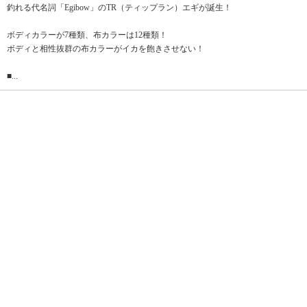
釣れる代名詞「Egibow」のTR（ティップラン）エギが誕生！
ボディカラーが7種類、布カラーは12種類！
ボディと相性抜群の布カラーがイカを飽きさせない！
■...