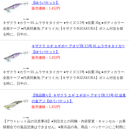
【ゆうパケット】
販売価格：1,452円
キザクラ ●カラー:01.ムラサキタイガー ●サイズ:3.5号 ●自重:30g ●ボディカラー:
全面テープ ●代表対象魚:アオリイカ|【キザクラ/KIZAKURA】ボトム付近を探
る時に。日中の...
キザクラ エギ エギボー アオリTR 3.5号 01.ムラサキタイガー
【ゆうパケット】
販売価格：1,452円
キザクラ ●カラー:01.ムラサキタイガー ●サイズ:3.5号 ●自重:30g ●ボディカラー:
全面テープ ●代表対象魚:アオリイカ|【キザクラ/KIZAKURA】ボトム付近を探
る時に。日中の...
【現品限り】 キザクラ エギ エギボー アオリTR 3.5号 02.迫真
の金アジ【ゆうパケット】
販売価格：1,452円
【アウトレット品の注意事項】●別注文との同梱・内容変更・キャンセル・お客
様都合での返品交換はできません。●展示品の為、商品・パッケージにご利用に