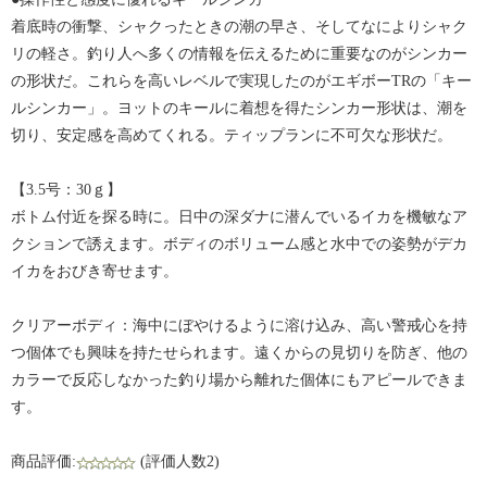
着底時の衝撃、シャクったときの潮の早さ、そしてなによりシャク
リの軽さ。釣り人へ多くの情報を伝えるために重要なのがシンカー
の形状だ。これらを高いレベルで実現したのがエギボーTRの「キー
ルシンカー」。ヨットのキールに着想を得たシンカー形状は、潮を
切り、安定感を高めてくれる。ティップランに不可欠な形状だ。
【3.5号：30ｇ】
ボトム付近を探る時に。日中の深ダナに潜んでいるイカを機敏なア
クションで誘えます。ボディのボリューム感と水中での姿勢がデカ
イカをおびき寄せます。
クリアーボディ：海中にぼやけるように溶け込み、高い警戒心を持
つ個体でも興味を持たせられます。遠くからの見切りを防ぎ、他の
カラーで反応しなかった釣り場から離れた個体にもアピールできま
す。
商品評価:
(評価人数2)