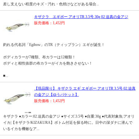
差し支えない程度のキズ・汚れ・色焼けなどがある場合...
キザクラ エギボー アオリTR 3.5号 30g 02 迫真の金アジ
販売価格：1,452円
釣れる代名詞「Egibow」のTR（ティップラン）エギが誕生！
ボディカラーが7種類、布カラーは12種類！
ボディと相性抜群の布カラーがイカを飽きさせない！
■...
【現品限り】 キザクラ エギ エギボー アオリTR 3.5号 02.迫真
の金アジ【ゆうパケット】
販売価格：1,452円
キザクラ ●カラー:02.迫真の金アジ ●サイズ:3.5号 ●自重:30g ●代表対象魚:アオリ
イカ|【キザクラ/KIZAKURA】ボトム付近を探る時に。日中の深ダナに潜んで
いるイカを機敏なア...