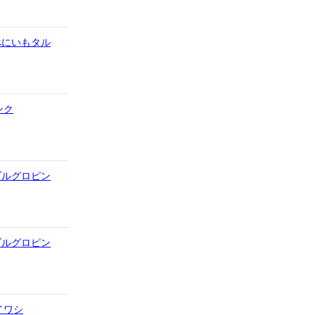
3.べにいもタル
ンク
4.ブルグロピン
4.ブルグロピン
のイワシ