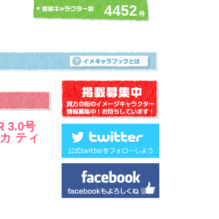
4452
 3.0号
イカ ティ