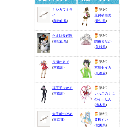
キシガワミラ
第1位
イ
原付萌奈美
(
和歌山県
)
(
愛知県
)
たま駅長代理
第2位
(
和歌山県
)
関東まなか
(
茨城県
)
八瀬かえで
第3位
(
京都府
)
京町セイカ
(
京都府
)
福王子ひかる
第4位
(
京都府
)
いちごのくに
のイーたん
(
栃木県
)
大手町つばめ
第5位
(
東京都
)
黄桜すい
(
秋田県
)