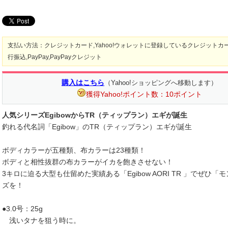
支払い方法：クレジットカード,Yahoo!ウォレットに登録しているクレジットカー
行振込,PayPay,PayPayクレジット
購入はこちら
（Yahoo!ショッピングへ移動します）
獲得Yahoo!ポイント数：10ポイント
人気シリーズEgibowからTR（ティップラン）エギが誕生
釣れる代名詞「Egibow」のTR（ティップラン）エギが誕生
ボディカラーが五種類、布カラーは23種類！
ボディと相性抜群の布カラーがイカを飽きさせない！
3キロに迫る大型も仕留めた実績ある「Egibow AORI TR 」でぜひ
ズを！
●3.0号：25g
浅いタナを狙う時に。