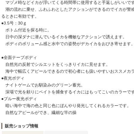
マヅメ時などイカが浮いてくる時間帯に使用すると手返しがいいで
潮の流れに乗せ、ふわふわとしたアクションができるのでイカが警
るときに有効です。
●3.5号：30ｇ
ボトム付近を探る時に。
日中の深ダナに潜んでいるイカを機敏なアクションで誘えます。
ボディのボリューム感と水中での姿勢がデカイカをおびき寄せます
●全面テープボディ
自然光の反射でシルエットをくっきりイカに見せます。
海中で幅広くアピールできるので初心者にも扱いやすいおススメカ
●夜光ボディ
ナイトゲームでお馴染みのグリーン蓄光。
深場で光を頼りにベイトを捕食するイカにはもってこいのカラーで
●ブルー夜光ボディ
暗い海中で海の色と同じ色にぼんやり発光してくれるカラーです。
自然なアピールができ、繊細な竿の操
販売ショップ情報