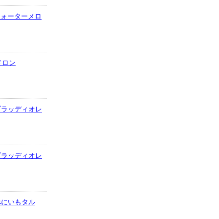
1.ウォーターメロ
メロン
2.ブラッディオレ
2.ブラッディオレ
3.べにいもタル