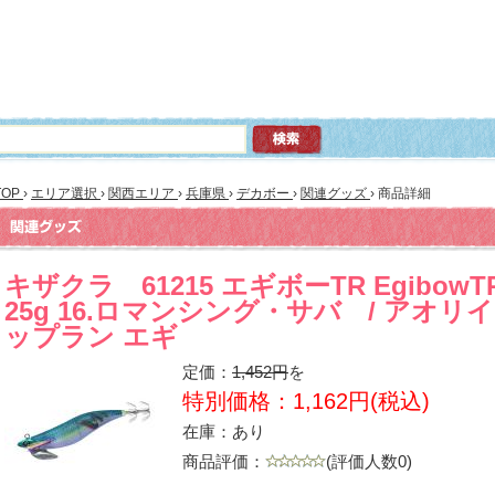
TOP
›
エリア選択
›
関西エリア
›
兵庫県
›
デカボー
›
関連グッズ
›
商品詳細
キザクラ 61215 エギボーTR EgibowTR
25g 16.ロマンシング・サバ / アオリ
ップラン エギ
定価：
1,452円
を
特別価格：1,162円(税込)
在庫：あり
商品評価：
(評価人数0)