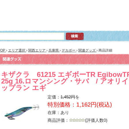
TOP
›
エリア選択
›
関西エリア
›
兵庫県
›
デカボー
›
関連グッズ
›
商品詳細
キザクラ 61215 エギボーTR EgibowTR
25g 16.ロマンシング・サバ / アオリ
ップラン エギ
定価：
1,452円
を
特別価格：1,162円(税込)
在庫：あり
商品評価：
(評価人数0)