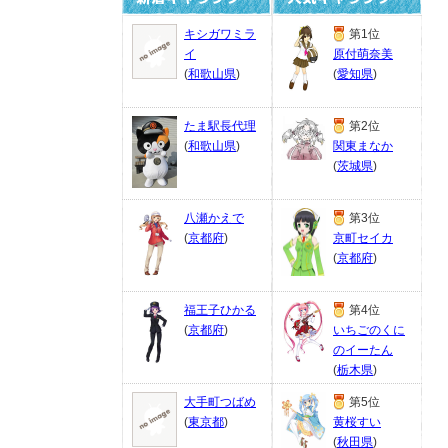
キシガワミラ
第1位
イ
原付萌奈美
(
和歌山県
)
(
愛知県
)
たま駅長代理
第2位
(
和歌山県
)
関東まなか
(
茨城県
)
八瀬かえで
第3位
(
京都府
)
京町セイカ
(
京都府
)
福王子ひかる
第4位
(
京都府
)
いちごのくに
のイーたん
(
栃木県
)
大手町つばめ
第5位
(
東京都
)
黄桜すい
(
秋田県
)