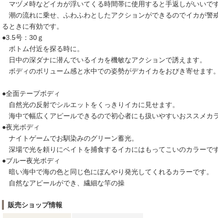
マヅメ時などイカが浮いてくる時間帯に使用すると手返しがいいで
潮の流れに乗せ、ふわふわとしたアクションができるのでイカが警
るときに有効です。
●3.5号：30ｇ
ボトム付近を探る時に。
日中の深ダナに潜んでいるイカを機敏なアクションで誘えます。
ボディのボリューム感と水中での姿勢がデカイカをおびき寄せます
●全面テープボディ
自然光の反射でシルエットをくっきりイカに見せます。
海中で幅広くアピールできるので初心者にも扱いやすいおススメカ
●夜光ボディ
ナイトゲームでお馴染みのグリーン蓄光。
深場で光を頼りにベイトを捕食するイカにはもってこいのカラーで
●ブルー夜光ボディ
暗い海中で海の色と同じ色にぼんやり発光してくれるカラーです。
自然なアピールができ、繊細な竿の操
販売ショップ情報