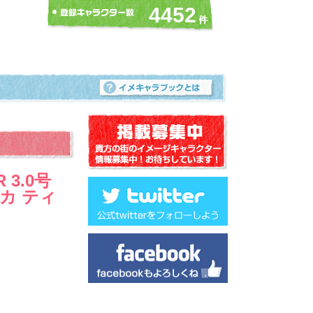
4452
 3.0号
イカ ティ