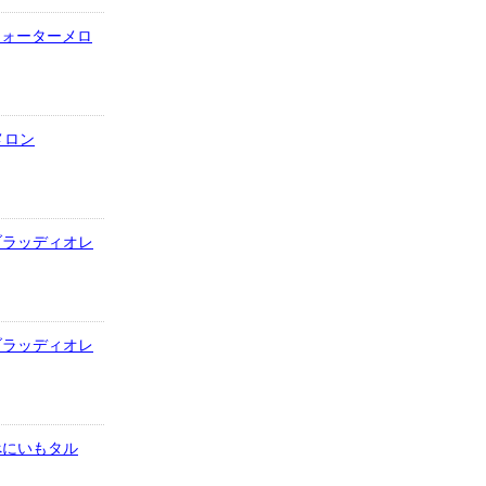
1.ウォーターメロ
メロン
2.ブラッディオレ
2.ブラッディオレ
3.べにいもタル