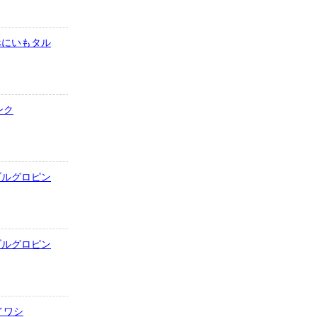
3.べにいもタル
ンク
4.ブルグロピン
4.ブルグロピン
のイワシ