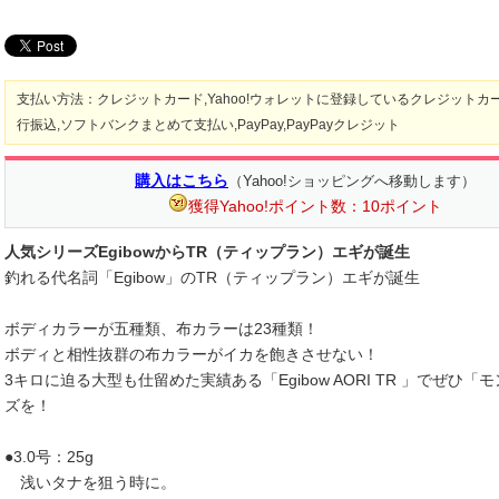
支払い方法：クレジットカード,Yahoo!ウォレットに登録しているクレジットカー
行振込,ソフトバンクまとめて支払い,PayPay,PayPayクレジット
購入はこちら
（Yahoo!ショッピングへ移動します）
獲得Yahoo!ポイント数：10ポイント
人気シリーズEgibowからTR（ティップラン）エギが誕生
釣れる代名詞「Egibow」のTR（ティップラン）エギが誕生
ボディカラーが五種類、布カラーは23種類！
ボディと相性抜群の布カラーがイカを飽きさせない！
3キロに迫る大型も仕留めた実績ある「Egibow AORI TR 」でぜひ
ズを！
●3.0号：25g
浅いタナを狙う時に。