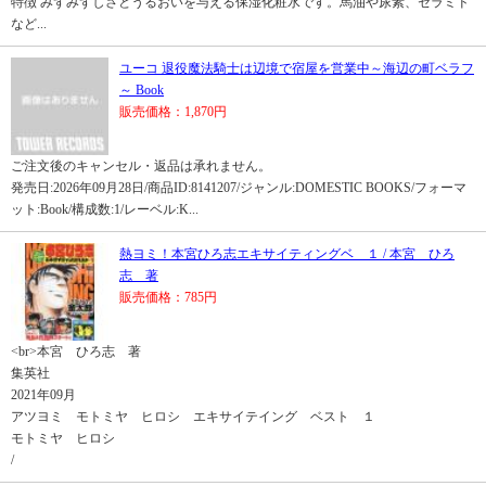
特徴 みずみずしさとうるおいを与える保湿化粧水です。馬油や尿素、セラミド
など...
ユーコ 退役魔法騎士は辺境で宿屋を営業中～海辺の町ベラフ
～ Book
販売価格：1,870円
ご注文後のキャンセル・返品は承れません。
発売日:2026年09月28日/商品ID:8141207/ジャンル:DOMESTIC BOOKS/フォーマ
ット:Book/構成数:1/レーベル:K...
熱ヨミ！本宮ひろ志エキサイティングベ １ / 本宮 ひろ
志 著
販売価格：785円
<br>本宮 ひろ志 著
集英社
2021年09月
アツヨミ モトミヤ ヒロシ エキサイテイング ベスト １
モトミヤ ヒロシ
/