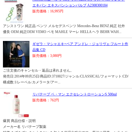
エキパン エキスパンションバルブ A2308300184
販売価格：16,995円
アシストワン 純正品 ベンツ メルセデスベンツ Mercedes-Benz BENZ 純正 社外
優良 OEM 純正OEM VEMO ベモ MAHLE マーレ HELLA ヘラ BEHR WAH...
ギゼラ・マシャエキ=ベア アンドレ・ジョリヴェ:フルート作
品集 CD
販売価格：3,080円
ご注文後のキャンセル・返品は承れません。
発売日:2014年09月25日/商品ID:3710027/ジャンル:CLASSICAL/フォーマット:CD/
構成数:1/レーベル:カメラータ/アー...
リバテープ ベ・マン エクセレントローションS 500ml
販売価格：762円
爆買 商品仕様・説明
メーカー名 リバテープ製薬