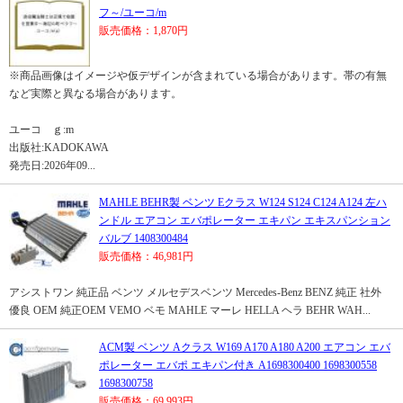
フ～/ユーコ/m
販売価格：1,870円
※商品画像はイメージや仮デザインが含まれている場合があります。帯の有無
など実際と異なる場合があります。
ユーコ ｇ:m
出版社:KADOKAWA
発売日:2026年09...
MAHLE BEHR製 ベンツ Eクラス W124 S124 C124 A124 左ハ
ンドル エアコン エバポレーター エキパン エキスパンション
バルブ 1408300484
販売価格：46,981円
アシストワン 純正品 ベンツ メルセデスベンツ Mercedes-Benz BENZ 純正 社外
優良 OEM 純正OEM VEMO ベモ MAHLE マーレ HELLA ヘラ BEHR WAH...
ACM製 ベンツ Aクラス W169 A170 A180 A200 エアコン エバ
ポレーター エバポ エキパン付き A1698300400 1698300558
1698300758
販売価格：69,993円