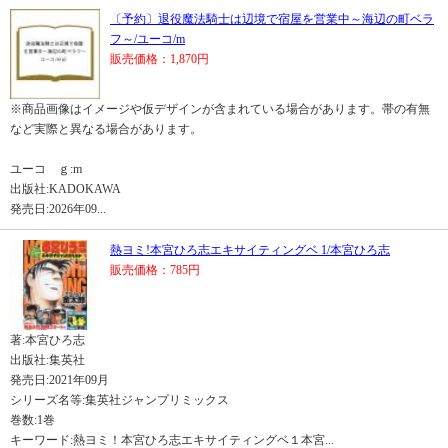
〔予約〕退役魔法騎士は辺境で宿屋を営業中～海辺の町ベラ
フ～/ユーコ/m
販売価格：1,870円
※商品画像はイメージや仮デザインが含まれている場合があります。帯の有無
など実際と異なる場合があります。
ユーコ ｇ:m
出版社:KADOKAWA
発売日:2026年09...
熱ヨミ!本宮ひろ志エキサイティングベ 1/本宮ひろ志
販売価格：785円
著:本宮ひろ志
出版社:集英社
発売日:2021年09月
シリーズ名等:集英社ジャンプリミックス
巻数:1巻
キーワード:熱ヨミ！本宮ひろ志エキサイティングベ１本宮...