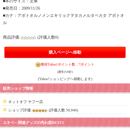
■本のサイズ：文庫
■発売日：2009/11/26
■カナ：アボトオルノメンエキリョクヲタカメルタベカタ アボトオ
ル
商品評価:
(評価人数0)
購入ページへ移動
獲得Yahoo!ポイント数：7ポイント
(通常の3倍!)
(Yahoo!ショッピングへ移動します)
販売ショップ情報
ネットオフ ヤフー店
ショップ評価:
(評価人数 50,946)
エキベ～関連グッズの売れ筋BEST3