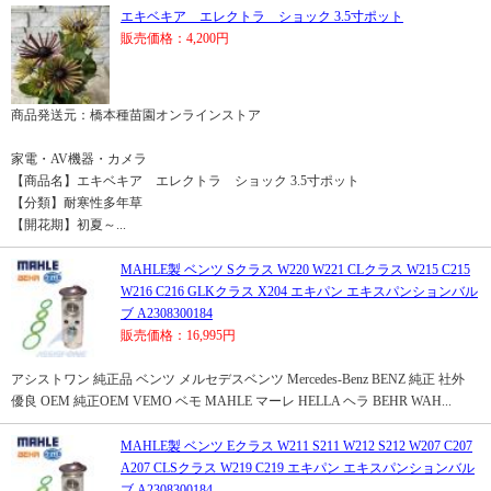
エキベキア エレクトラ ショック 3.5寸ポット
販売価格：4,200円
商品発送元：橋本種苗園オンラインストア
家電・AV機器・カメラ
【商品名】エキベキア エレクトラ ショック 3.5寸ポット
【分類】耐寒性多年草
【開花期】初夏～...
MAHLE製 ベンツ Sクラス W220 W221 CLクラス W215 C215
W216 C216 GLKクラス X204 エキパン エキスパンションバル
ブ A2308300184
販売価格：16,995円
アシストワン 純正品 ベンツ メルセデスベンツ Mercedes-Benz BENZ 純正 社外
優良 OEM 純正OEM VEMO ベモ MAHLE マーレ HELLA ヘラ BEHR WAH...
MAHLE製 ベンツ Eクラス W211 S211 W212 S212 W207 C207
A207 CLSクラス W219 C219 エキパン エキスパンションバル
ブ A2308300184