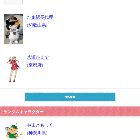
たま駅長代理
(
和歌山県
)
八瀬かえで
(
京都府
)
ランダムキャラクター
やまともっく
(
神奈川県
)