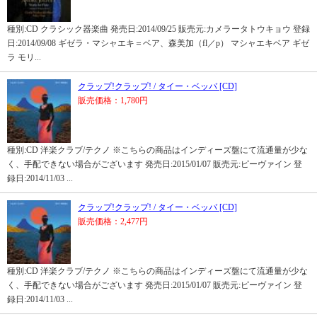
種別:CD クラシック器楽曲 発売日:2014/09/25 販売元:カメラータトウキョウ 登録
日:2014/09/08 ギゼラ・マシャエキ＝ベア、森美加（fl／p） マシャエキベア ギゼ
ラ モリ...
クラップ!クラップ! / タイー・ベッバ [CD]
販売価格：1,780円
種別:CD 洋楽クラブ/テクノ ※こちらの商品はインディーズ盤にて流通量が少な
く、手配できない場合がございます 発売日:2015/01/07 販売元:ピーヴァイン 登
録日:2014/11/03 ...
クラップ!クラップ! / タイー・ベッバ [CD]
販売価格：2,477円
種別:CD 洋楽クラブ/テクノ ※こちらの商品はインディーズ盤にて流通量が少な
く、手配できない場合がございます 発売日:2015/01/07 販売元:ピーヴァイン 登
録日:2014/11/03 ...