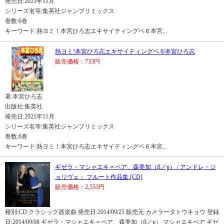
発売日:2021年11月
シリーズ名等:集英社ジャンプリミックス
巻数:6巻
キーワード:熱ヨミ！本宮ひろ志エキサイティングベ６本宮...
熱ヨミ!本宮ひろ志エキサイティングベ 6/本宮ひろ志
販売価格：733円
著:本宮ひろ志
出版社:集英社
発売日:2021年11月
シリーズ名等:集英社ジャンプリミックス
巻数:6巻
キーワード:熱ヨミ！本宮ひろ志エキサイティングベ６本宮...
ギゼラ・マシャエキ＝ベア、森美加（fl／p） / アンドレ・ジ
ョリヴェ： フルート作品集 [CD]
販売価格：2,553円
種別:CD クラシック器楽曲 発売日:2014/09/25 販売元:カメラータトウキョウ 登録
日:2014/09/08 ギゼラ・マシャエキ＝ベア、森美加（fl／p） マシャエキベア ギゼ