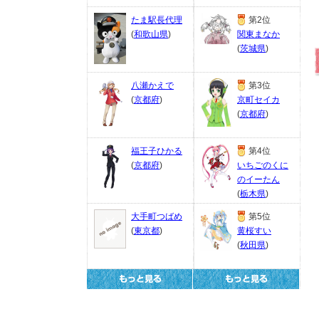
たま駅長代理
第2位
(
和歌山県
)
関東まなか
(
茨城県
)
八瀬かえで
第3位
(
京都府
)
京町セイカ
(
京都府
)
福王子ひかる
第4位
(
京都府
)
いちごのくに
のイーたん
(
栃木県
)
大手町つばめ
第5位
(
東京都
)
黄桜すい
(
秋田県
)