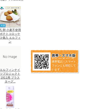
乳 卵 小麦不使用
ポテトコロッケ
３個入 エルフィ
ン
携帯電話・スマート
フォンにも対応して
います。
エルフィンナイ
ツプロジェクト
1911用 ブラス
ターグ...