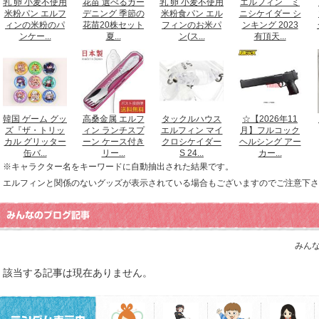
乳 卵 小麦不使用
花苗 選べるガー
乳 卵 小麦不使用
エルフィン ミ
米粉パン エルフ
デニング 季節の
米粉食パン エル
ニシケイダー シ
ィンの米粉のパ
花苗20株セット
フィンのお米パ
ンキング 2023
ンケー...
夏...
ン(ス...
有頂天...
韓国 ゲーム グッ
高桑金属 エルフ
タックルハウス
☆【2026年11
ズ『ザ・トリッ
ィン ランチスプ
エルフィン マイ
月】フルコック
カル グリッター
ーン ケース付き
クロシケイダー
ヘルシング アー
缶バ...
リー...
S 24...
カー...
※キャラクター名をキーワードに自動抽出された結果です。
エルフィンと関係のないグッズが表示されている場合もございますのでご注意下さ
みんな
該当する記事は現在ありません。