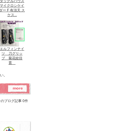
タックルハウス
マイクロシケイ
ダー F 有頂天 ス
ケス...
エルフィンナイ
ツ 刀グリッ
プ 菊花紋目
貫
い。
のブログ記事 0件