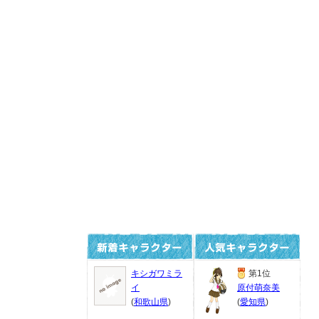
キシガワミラ
第1位
イ
原付萌奈美
(
和歌山県
)
(
愛知県
)