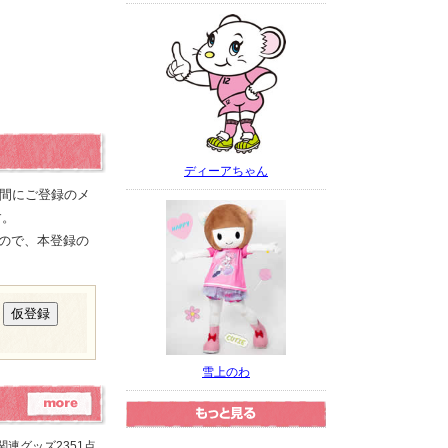
ディーアちゃん
の間にご登録のメ
す。
ので、本登録の
雪上のわ
連グッズ2351点