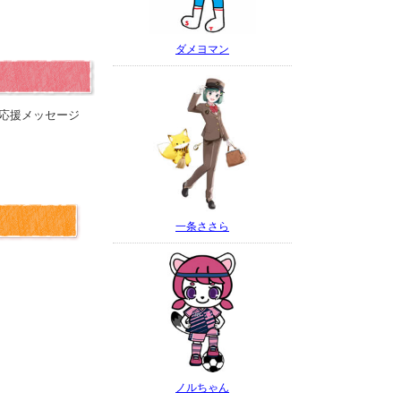
ダメヨマン
応援メッセージ
一条ささら
ノルちゃん