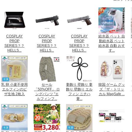
COSPLAY
COSPLAY
COSPLAY
給水器 ペット 自
PROP
PROP
PROP
動給水器 ペット
SERIES？？
SERIES？？
SERIES？？
給水器 自動 おす
HELLS...
HELLS...
HELLS...
す...
乳 卵 小麦不使用
セール
妻飾り 壁飾り 妻
韓国 ゲーム グッ
エルフィンのピ
「50%OFF」 ロ
飾り 壁飾り エル
ズ『ザ・トリッ
ザ生地 2枚入
ングパンツ "エ
フィン ニチハ
カル MagSafe ...
ルフィンフ...
妻...